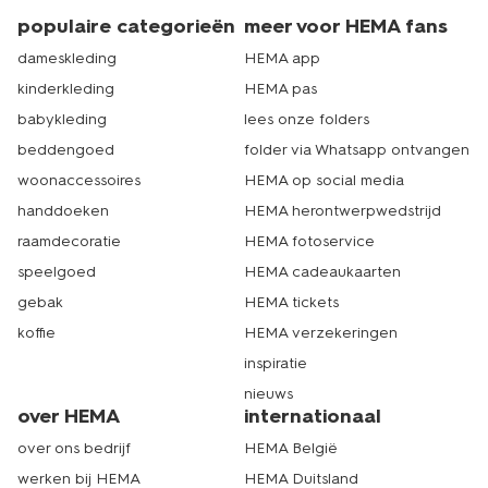
populaire categorieën
meer voor HEMA fans
dameskleding
HEMA app
kinderkleding
HEMA pas
babykleding
lees onze folders
beddengoed
folder via Whatsapp ontvangen
woonaccessoires
HEMA op social media
handdoeken
HEMA herontwerpwedstrijd
raamdecoratie
HEMA fotoservice
speelgoed
HEMA cadeaukaarten
gebak
HEMA tickets
koffie
HEMA verzekeringen
inspiratie
nieuws
over HEMA
internationaal
over ons bedrijf
HEMA België
werken bij HEMA
HEMA Duitsland