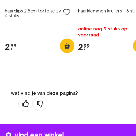
haarclips 2.5cm tortoise zwart -
haarklemmen krullers - 6 st
4 stuks
online nog 9 stuks op
voorraad
2
.
2
.
99
99
wat vind je van deze pagina?
vind een winkel