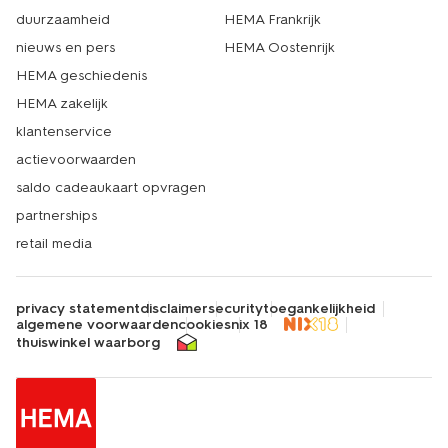
duurzaamheid
HEMA Frankrijk
nieuws en pers
HEMA Oostenrijk
HEMA geschiedenis
HEMA zakelijk
klantenservice
actievoorwaarden
saldo cadeaukaart opvragen
partnerships
retail media
privacy statement
disclaimer
security
toegankelijkheid
algemene voorwaarden
cookies
nix 18
thuiswinkel waarborg