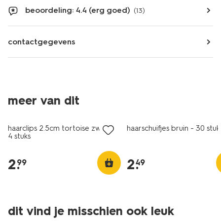
beoordeling: 4.4 (erg goed)
(13)
contactgegevens
meer van dit
haarclips 2.5cm tortoise zwart -
haarschuifjes bruin - 30 stuk
4 stuks
2
.
2
.
99
49
dit vind je misschien ook leuk