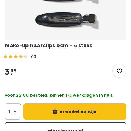
make-up haarclips 6cm - 4 stuks
(13)
/mooi-
gezond/persoonlijke-
3
.
89
verzorging/haarverzorging/haaraccessoires/make-
up-
haarclips-
6cm-
voor 22:00 besteld, binnen 1-3 werkdagen in huis
-
-4-
stuks-
in winkelmandje
1
11870227.html
winkelvoorraad