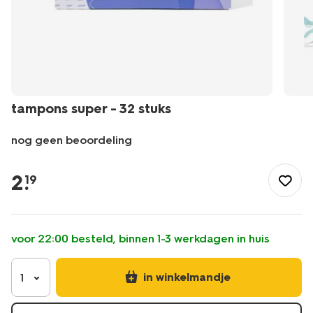
tampons super - 32 stuks
nog geen beoordeling
/mooi-
gezond/persoonlijke-
2
.
19
verzorging/persoonlijke-
hygiene/tampons-
super-
-
voor 22:00 besteld, binnen 1-3 werkdagen in huis
-32-
stuks-
11522311.html
in winkelmandje
1