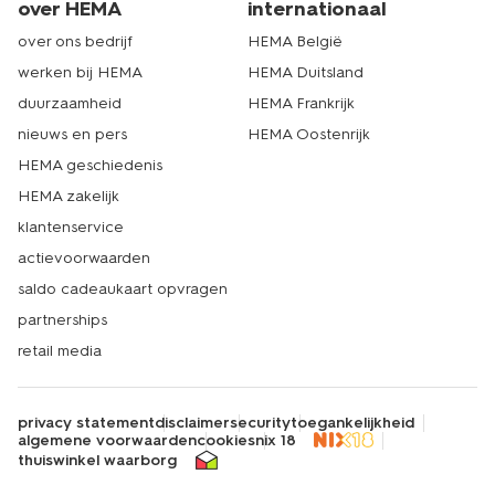
over HEMA
internationaal
over ons bedrijf
HEMA België
werken bij HEMA
HEMA Duitsland
duurzaamheid
HEMA Frankrijk
nieuws en pers
HEMA Oostenrijk
HEMA geschiedenis
HEMA zakelijk
klantenservice
actievoorwaarden
saldo cadeaukaart opvragen
partnerships
retail media
privacy statement
disclaimer
security
toegankelijkheid
algemene voorwaarden
cookies
nix 18
thuiswinkel waarborg