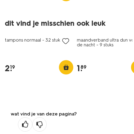
2+1 gratis
dit vind je misschien ook leuk
met je HEMA pas
tampons normaal - 32 stuks
maandverband ultra dun v
de nacht - 9 stuks
2
.
1
.
19
89
wat vind je van deze pagina?