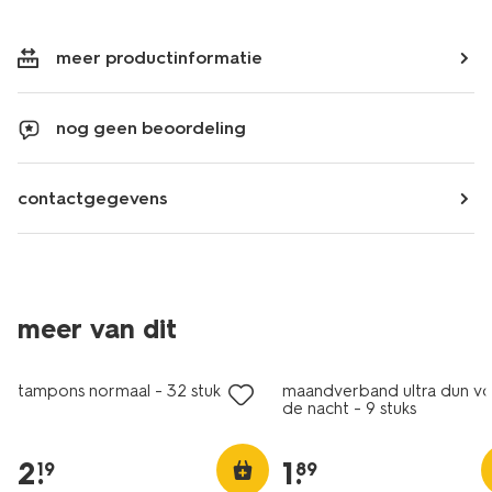
meer productinformatie
nog geen beoordeling
contactgegevens
2+1 gratis
meer van dit
met je HEMA pas
tampons normaal - 32 stuks
maandverband ultra dun v
de nacht - 9 stuks
2
.
1
.
19
89