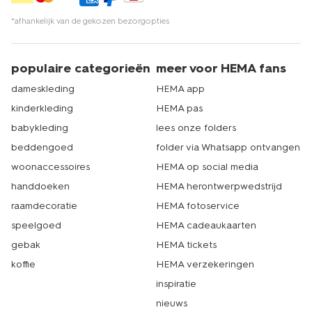
*afhankelijk van de gekozen bezorgopties
populaire categorieën
meer voor HEMA fans
dameskleding
HEMA app
kinderkleding
HEMA pas
babykleding
lees onze folders
beddengoed
folder via Whatsapp ontvangen
woonaccessoires
HEMA op social media
handdoeken
HEMA herontwerpwedstrijd
raamdecoratie
HEMA fotoservice
speelgoed
HEMA cadeaukaarten
gebak
HEMA tickets
koffie
HEMA verzekeringen
inspiratie
nieuws