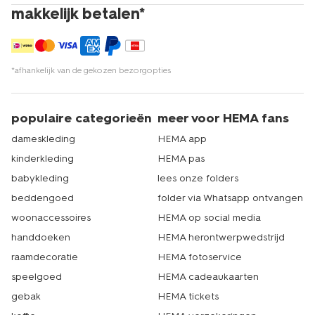
makkelijk betalen*
*afhankelijk van de gekozen bezorgopties
populaire categorieën
meer voor HEMA fans
dameskleding
HEMA app
kinderkleding
HEMA pas
babykleding
lees onze folders
beddengoed
folder via Whatsapp ontvangen
woonaccessoires
HEMA op social media
handdoeken
HEMA herontwerpwedstrijd
raamdecoratie
HEMA fotoservice
speelgoed
HEMA cadeaukaarten
gebak
HEMA tickets