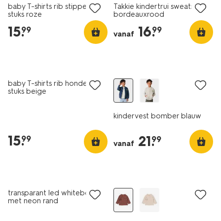
baby T-shirts rib stippen - 2
Takkie kindertrui sweatstof
stuks roze
bordeauxrood
15
.
16
.
99
99
vanaf
nieuw
nieuw
baby T-shirts rib honden - 2
stuks beige
kindervest bomber blauw
15
.
21
.
99
99
vanaf
nieuw
nieuw
transparant led whiteboard
met neon rand
48.5x33.8x1.3cm