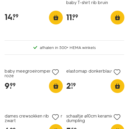
baby T-shirt rib bruin
14
.
11
.
99
99
afhalen in 500+ HEMA winkels
nieuw
nieuw
baby meegroeiromper rib
elastomap donkerblauw
roze
9
.
2
.
99
19
nieuw
nieuw
dames crewsokken rib glitter
schaaltje ⌀10cm keramiek
zwart
dumpling