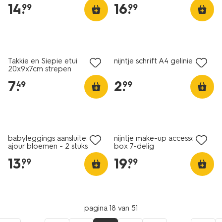
14
.
16
.
99
99
nieuw
nieuw
Takkie en Siepie etui
nijntje schrift A4 gelinieerd
20x9x7cm strepen
7
.
2
.
49
99
nieuw
nieuw
babyleggings aansluitend
nijntje make-up accessoires
ajour bloemen - 2 stuks
box 7-delig
blauw
13
.
19
.
99
99
pagina 18 van 51