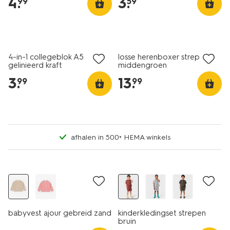
4
.
3
.
99
59
nieuw
nieuw
2+1 gratis
4-in-1 collegeblok A5
losse herenboxer strepen
gelinieerd kraft
middengroen
3
.
13
.
99
99
afhalen in 500+ HEMA winkels
nieuw
nieuw
babyvest ajour gebreid zand
kinderkledingset strepen
bruin