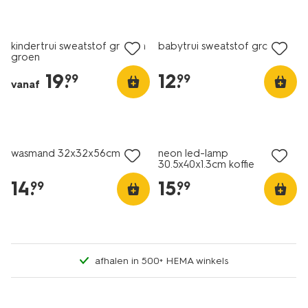
nieuw
nieuw
kindertrui sweatstof grafisch
babytrui sweatstof groen
groen
19
.
12
.
99
99
vanaf
nieuw
nieuw
wasmand 32x32x56cm
neon led-lamp
30.5x40x1.3cm koffie
14
.
15
.
99
99
afhalen in 500+ HEMA winkels
nieuw
nieuw