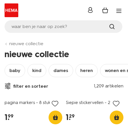
inloggen
waar ben je naar op zoek?
nieuwe collectie
nieuwe collectie
baby
kind
dames
heren
wonen en 
1,209 artikelen
filter en sorteer
nieuw
nieuw
pagina markers - 8 stuks
Siepie stickervellen - 2 stuks
1
.
1
.
99
29