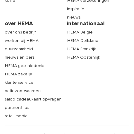
koffie
HEMA verzekeringen
inspiratie
nieuws
over HEMA
internationaal
over ons bedrijf
HEMA België
werken bij HEMA
HEMA Duitsland
duurzaamheid
HEMA Frankrijk
nieuws en pers
HEMA Oostenrijk
HEMA geschiedenis
HEMA zakelijk
klantenservice
actievoorwaarden
saldo cadeaukaart opvragen
partnerships
retail media