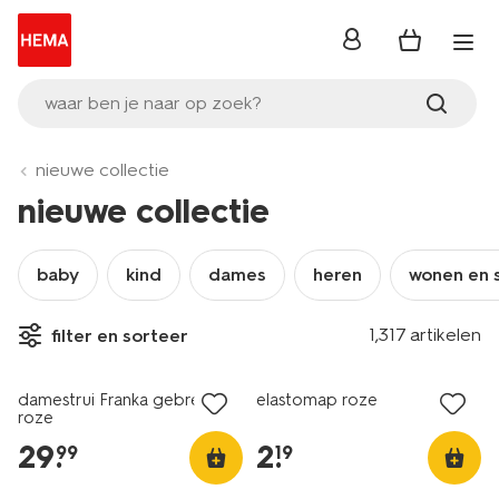
inloggen
waar ben je naar op zoek?
nieuwe collectie
nieuwe collectie
baby
kind
dames
heren
wonen en 
1,317 artikelen
filter en sorteer
nieuw
nieuw
damestrui Franka gebreid
elastomap roze
roze
29
.
2
.
99
19
nieuw
nieuw