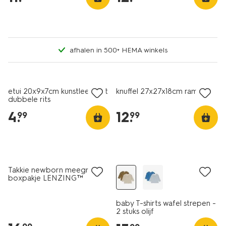
afhalen in 500+ HEMA winkels
nieuw
nieuw
etui 20x9x7cm kunstleer met
knuffel 27x27x18cm ramen
dubbele rits
4
.
12
.
99
99
nieuw
nieuw
Takkie newborn meegroei
boxpakje LENZING™
ECOVERO™ rib ecru
baby T-shirts wafel strepen -
2 stuks olijf