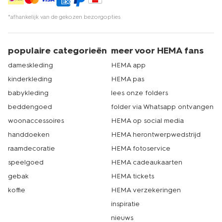
*afhankelijk van de gekozen bezorgopties
populaire categorieën
meer voor HEMA fans
dameskleding
HEMA app
kinderkleding
HEMA pas
babykleding
lees onze folders
beddengoed
folder via Whatsapp ontvangen
woonaccessoires
HEMA op social media
handdoeken
HEMA herontwerpwedstrijd
raamdecoratie
HEMA fotoservice
speelgoed
HEMA cadeaukaarten
gebak
HEMA tickets
koffie
HEMA verzekeringen
inspiratie
nieuws