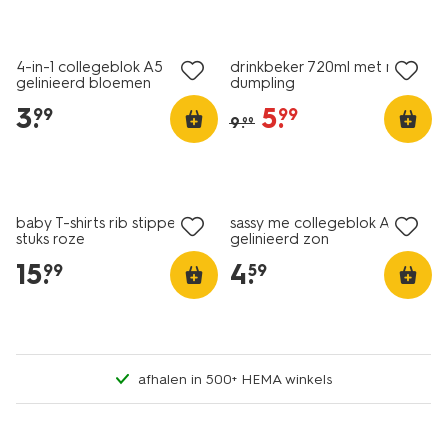
3+1 gratis
korting
4-in-1 collegeblok A5
drinkbeker 720ml met rietje
gelinieerd bloemen
dumpling
3
.
5
.
99
99
9
.
99
nieuw
nieuw
3+1 gratis
baby T-shirts rib stippen - 2
sassy me collegeblok A5
stuks roze
gelinieerd zon
15
.
4
.
99
59
afhalen in 500+ HEMA winkels
nieuw
nieuw