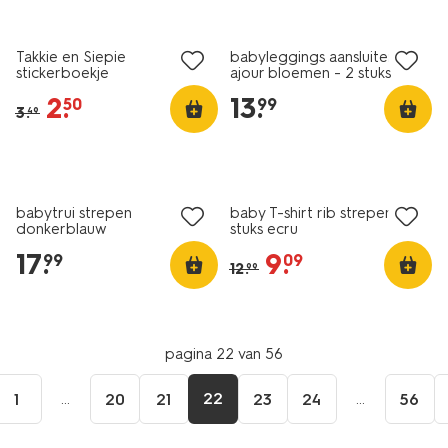
korting
nieuw
Takkie en Siepie
babyleggings aansluitend
stickerboekje
ajour bloemen - 2 stuks
blauw
2
.
13
.
50
99
3
.
49
nieuw
nieuw
korting
babytrui strepen
baby T-shirt rib strepen - 2
donkerblauw
stuks ecru
17
.
9
.
99
09
12
.
99
pagina 22 van 56
...
22
...
1
20
21
23
24
56