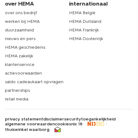
over HEMA
internationaal
over ons bedrijf
HEMA België
werken bij HEMA
HEMA Duitsland
duurzaamheid
HEMA Frankrijk
nieuws en pers
HEMA Oostenrijk
HEMA geschiedenis
HEMA zakelijk
klantenservice
actievoorwaarden
saldo cadeaukaart opvragen
partnerships
retail media
privacy statement
disclaimer
security
toegankelijkheid
algemene voorwaarden
cookies
nix 18
thuiswinkel waarborg