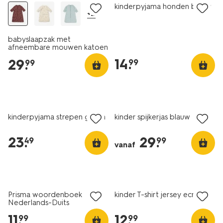
kinderpyjama honden blauw
+2
babyslaapzak met
afneembare mouwen katoen
3tog ezels bruin
14
.
29
.
99
99
nieuw
nieuw
kinderpyjama strepen groen
kinder spijkerjas blauw
23
.
29
.
49
99
vanaf
nieuw
nieuw
Prisma woordenboek
kinder T-shirt jersey ecru
Nederlands-Duits
11
.
12
.
99
99