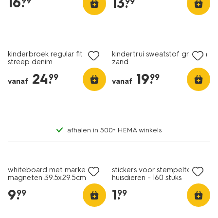
16
.
13
.
99
99
nieuw
nieuw
kinderbroek regular fit
kindertrui sweatstof grafisch
streep denim
zand
24
.
19
.
99
99
vanaf
vanaf
afhalen in 500+ HEMA winkels
nieuw
nieuw
whiteboard met marker en
stickers voor stempeltool
magneten 39.5x29.5cm
huisdieren - 160 stuks
maand
9
.
1
.
99
99
nieuw