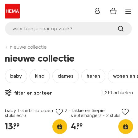
inloggen
waar ben je naar op zoek?
nieuwe collectie
nieuwe collectie
baby
kind
dames
heren
wonen en 
1,210 artikelen
filter en sorteer
nieuw
nieuw
baby T-shirts rib bloemen - 2
Takkie en Siepie
stuks ecru
sleutelhangers - 2 stuks
13
.
4
.
99
99