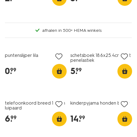
afhalen in 500+ HEMA winkels
nieuw
nieuw
puntenslijper lila
schetsboek 18.6x25.4cm met
penelastiek
0
.
5
.
99
99
nieuw
nieuw
telefoonkoord breed 125cm
kinderpyjama honden blauw
luipaard
6
.
14
.
99
99
nieuw
nieuw