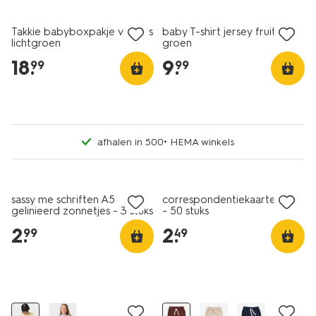
Takkie babyboxpakje velours
baby T-shirt jersey fruit
lichtgroen
groen
18
.
9
.
99
99
afhalen in 500+ HEMA winkels
nieuw
nieuw
sassy me schriften A5
correspondentiekaarten A6
gelinieerd zonnetjes - 3 stuks
- 50 stuks
2
.
2
.
99
49
nieuw
nieuw