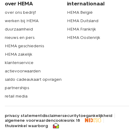
over HEMA
internationaal
over ons bedrijf
HEMA België
werken bij HEMA
HEMA Duitsland
duurzaamheid
HEMA Frankrijk
nieuws en pers
HEMA Oostenrijk
HEMA geschiedenis
HEMA zakelijk
klantenservice
actievoorwaarden
saldo cadeaukaart opvragen
partnerships
retail media
privacy statement
disclaimer
security
toegankelijkheid
algemene voorwaarden
cookies
nix 18
thuiswinkel waarborg