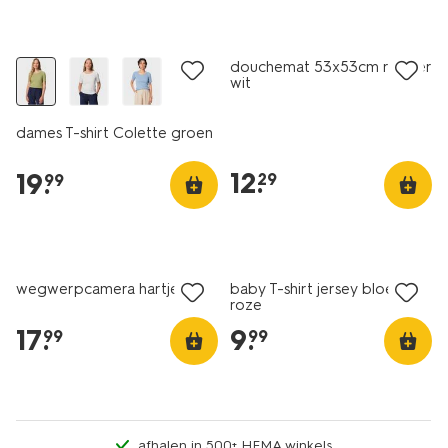
nieuw
nieuw
douchemat 53x53cm rubber
wit
dames T-shirt Colette groen
12
.
19
.
29
99
nieuw
nieuw
wegwerpcamera hartjes
baby T-shirt jersey bloemen
roze
17
.
9
.
99
99
afhalen in 500+ HEMA winkels