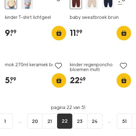
+1
kinder T-shirt lichtgeel
baby sweatbroek bruin
9
.
11
.
99
99
nieuw
nieuw
mok 270ml keramiek beer
kinder regenponcho
bloemen multi
5
.
22
.
99
49
pagina 22 van 51
...
22
...
1
20
21
23
24
51