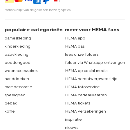
*afhankelijk van de gekozen bezorgopties
populaire categorieën
meer voor HEMA fans
dameskleding
HEMA app
kinderkleding
HEMA pas
babykleding
lees onze folders
beddengoed
folder via Whatsapp ontvangen
woonaccessoires
HEMA op social media
handdoeken
HEMA herontwerpwedstrijd
raamdecoratie
HEMA fotoservice
speelgoed
HEMA cadeaukaarten
gebak
HEMA tickets
koffie
HEMA verzekeringen
inspiratie
nieuws