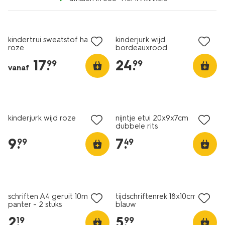
nieuw
nieuw
kindertrui sweatstof hartjes
kinderjurk wijd
roze
bordeauxrood
17
.
24
.
99
99
vanaf
nieuw
nieuw
kinderjurk wijd roze
nijntje etui 20x9x7cm
dubbele rits
9
.
7
.
99
49
nieuw
nieuw
schriften A4 geruit 10mm
tijdschriftenrek 18x10cm
panter - 2 stuks
blauw
2
.
5
.
19
99