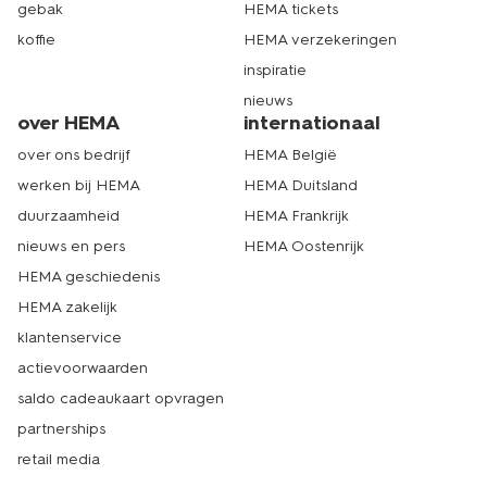
gebak
HEMA tickets
koffie
HEMA verzekeringen
inspiratie
nieuws
over HEMA
internationaal
over ons bedrijf
HEMA België
werken bij HEMA
HEMA Duitsland
duurzaamheid
HEMA Frankrijk
nieuws en pers
HEMA Oostenrijk
HEMA geschiedenis
HEMA zakelijk
klantenservice
actievoorwaarden
saldo cadeaukaart opvragen
partnerships
retail media