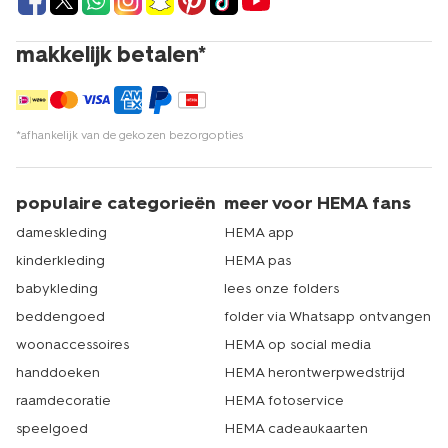
makkelijk betalen*
*afhankelijk van de gekozen bezorgopties
populaire categorieën
meer voor HEMA fans
dameskleding
HEMA app
kinderkleding
HEMA pas
babykleding
lees onze folders
beddengoed
folder via Whatsapp ontvangen
woonaccessoires
HEMA op social media
handdoeken
HEMA herontwerpwedstrijd
raamdecoratie
HEMA fotoservice
speelgoed
HEMA cadeaukaarten