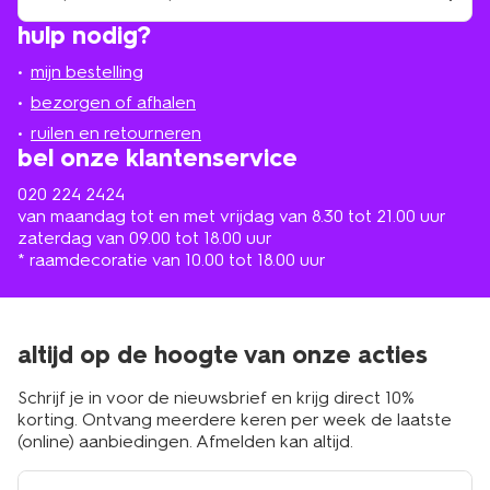
winkel
vind
hulp nodig?
winkel
bij
jou
mijn bestelling
in
de
bezorgen of afhalen
buurt
ruilen en retourneren
bel onze klantenservice
020 224 2424
van maandag tot en met vrijdag van 8.30 tot 21.00 uur
zaterdag van 09.00 tot 18.00 uur
* raamdecoratie van 10.00 tot 18.00 uur
altijd op de hoogte van onze acties
Schrijf je in voor de nieuwsbrief en krijg direct 10%
korting. Ontvang meerdere keren per week de laatste
(online) aanbiedingen. Afmelden kan altijd.
e-