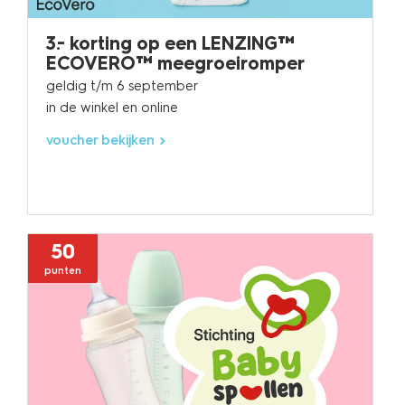
3.- korting op een LENZING™
ECOVERO™ meegroeiromper
geldig t/m 6 september
in de winkel en online
voucher bekijken
50
punten