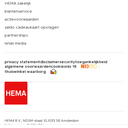
HEMA zakelijk
klantenservice
actievoorwaarden
saldo cadeaukaart opvragen
partnerships
retail media
privacy statement
disclaimer
security
toegankelijkheid
algemene voorwaarden
cookies
nix 18
thuiswinkel waarborg
HEMA B.V., NDSM-straat 10,1033 SB Amsterdam
KvK-nummer: 34215639