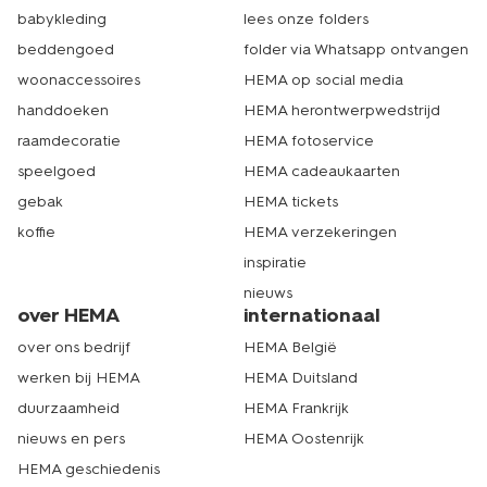
babykleding
lees onze folders
beddengoed
folder via Whatsapp ontvangen
woonaccessoires
HEMA op social media
handdoeken
HEMA herontwerpwedstrijd
raamdecoratie
HEMA fotoservice
speelgoed
HEMA cadeaukaarten
gebak
HEMA tickets
koffie
HEMA verzekeringen
inspiratie
nieuws
over HEMA
internationaal
over ons bedrijf
HEMA België
werken bij HEMA
HEMA Duitsland
duurzaamheid
HEMA Frankrijk
nieuws en pers
HEMA Oostenrijk
HEMA geschiedenis