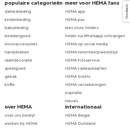
populaire categorieën
meer voor HEMA fans
Feedback
dameskleding
HEMA app
kinderkleding
HEMA pas
babykleding
lees onze folders
beddengoed
folder via Whatsapp ontvangen
woonaccessoires
HEMA op social media
handdoeken
HEMA herontwerpwedstrijd
raamdecoratie
HEMA fotoservice
speelgoed
HEMA cadeaukaarten
gebak
HEMA tickets
koffie
HEMA verzekeringen
inspiratie
nieuws
over HEMA
internationaal
over ons bedrijf
HEMA België
werken bij HEMA
HEMA Duitsland