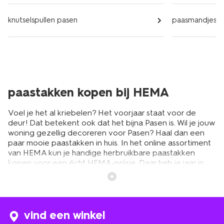
knutselspullen pasen
paasmandjes
paastakken kopen bij HEMA
Voel je het al kriebelen? Het voorjaar staat voor de
deur! Dat betekent ook dat het bijna Pasen is. Wil je jouw
woning gezellig decoreren voor Pasen? Haal dan een
paar mooie paastakken in huis. In het online assortiment
van HEMA kun je handige herbruikbare paastakken
kopen voor een écht HEMA-prijsje. Daar heb je jaar in
jaar uit plezier van. Buig de kunstpaastakken in
organische vormen en versier ze met mooie
paashangers
in vrolijke kleurtjes. Zet ze in een dichte
grote vaas
en voilà: je woonkamer staat in bloei!
vind een winkel