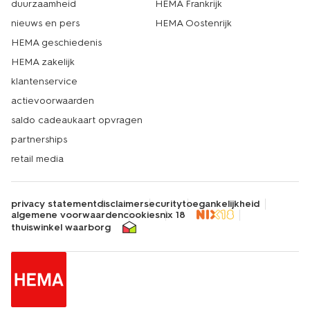
duurzaamheid
HEMA Frankrijk
nieuws en pers
HEMA Oostenrijk
HEMA geschiedenis
HEMA zakelijk
klantenservice
actievoorwaarden
saldo cadeaukaart opvragen
partnerships
retail media
privacy statement
disclaimer
security
toegankelijkheid
algemene voorwaarden
cookies
nix 18
thuiswinkel waarborg