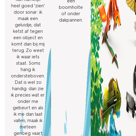
een
heel goed 'zien'
boomholte
door sonar: ik
of onder
maak een
dakpannen.
geluidje, dat
ketst af tegen
een object en
komt dan bij mij
terug. Zo weet
ik waar iets
staat. Soms
hang ik
ondersteboven.
Dat is wel zo
handig: dan zie
ik precies wat er
onder me
gebeurt en als
ik me dan laat
vallen, maak ik
meteen
genoeg vaart