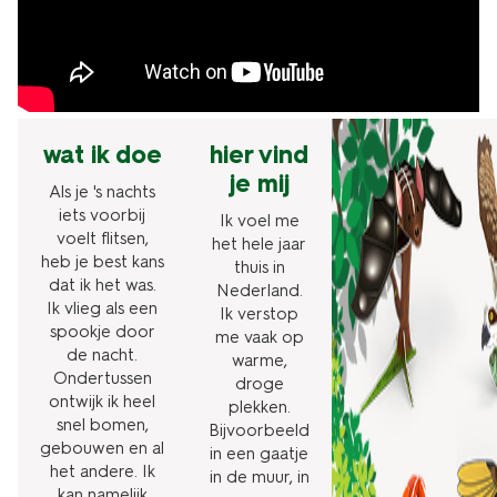
wat ik doe
hier vind
je mij
Als je 's nachts
iets voorbij
Ik voel me
voelt flitsen,
het hele jaar
heb je best kans
thuis in
dat ik het was.
Nederland.
Ik vlieg als een
Ik verstop
spookje door
me vaak op
de nacht.
warme,
Ondertussen
droge
ontwijk ik heel
plekken.
snel bomen,
Bijvoorbeeld
gebouwen en al
in een gaatje
het andere. Ik
in de muur, in
kan namelijk