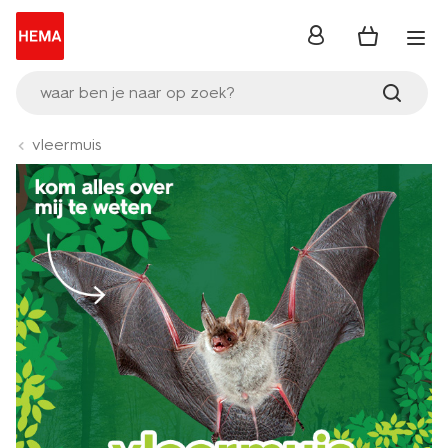
inloggen
waar ben je naar op zoek?
vleermuis