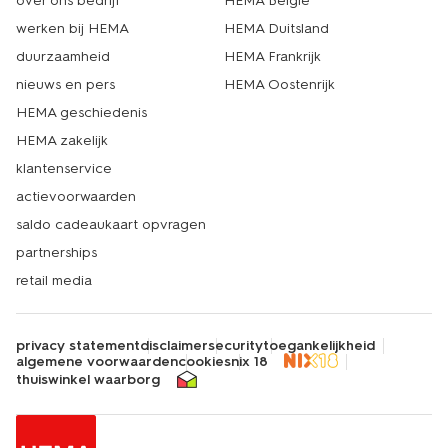
over ons bedrijf
HEMA België
werken bij HEMA
HEMA Duitsland
duurzaamheid
HEMA Frankrijk
nieuws en pers
HEMA Oostenrijk
HEMA geschiedenis
HEMA zakelijk
klantenservice
actievoorwaarden
saldo cadeaukaart opvragen
partnerships
retail media
privacy statement
disclaimer
security
toegankelijkheid
algemene voorwaarden
cookies
nix 18
thuiswinkel waarborg