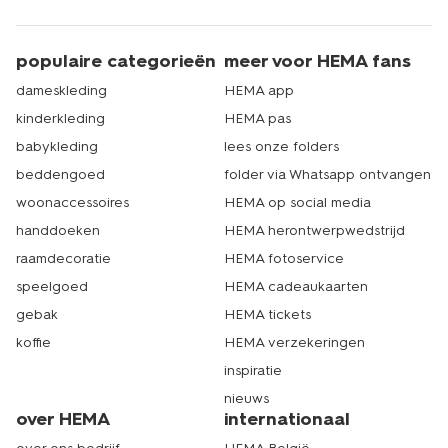
populaire categorieën
meer voor HEMA fans
dameskleding
HEMA app
kinderkleding
HEMA pas
babykleding
lees onze folders
beddengoed
folder via Whatsapp ontvangen
woonaccessoires
HEMA op social media
handdoeken
HEMA herontwerpwedstrijd
raamdecoratie
HEMA fotoservice
speelgoed
HEMA cadeaukaarten
gebak
HEMA tickets
koffie
HEMA verzekeringen
inspiratie
nieuws
over HEMA
internationaal