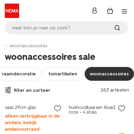
inloggen
waar ben je naar op zoek?
woonaccessoires
woonaccessoires sale
raamdecoratie
tuinartikelen
woonaccessoires
vegan
263 artikelen
filter en sorteer
sale
laag geprijsd
vaas 29cm glas
huishoudkaarsen 16x⌀2.2cm
roze - 4 stuks
alleen verkrijgbaar in de
winkels, bekijk
winkelvoorraad