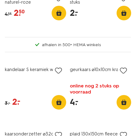
naturel-roze
stuks
2
.
2
.
–
50
4
.
59
afhalen in 500+ HEMA winkels
vegan
sale
laag geprijsd
kandelaar S keramiek wit
geurkaars ⌀10x10cm kracht
online nog 2 stuks op
voorraad
2
.
–
4
.
–
3
.
–
sale
sale
kaarsonderzetter ⌀32cm
plaid 130x150cm fleece