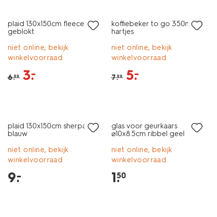
sale
sale
plaid 130x150cm fleece
koffiebeker to go 350ml rvs
geblokt
hartjes
niet online, bekijk
niet online, bekijk
winkelvoorraad
winkelvoorraad
3
.
5
.
–
–
6
.
7
.
99
99
laag geprijsd
laag geprijsd
plaid 130x150cm sherpa
glas voor geurkaars
blauw
⌀10x8.5cm ribbel geel
niet online, bekijk
niet online, bekijk
winkelvoorraad
winkelvoorraad
9
.
1
.
–
50
sale
sale