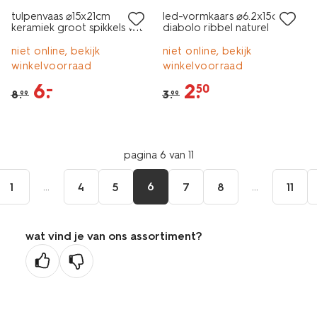
tulpenvaas ⌀15x21cm
led-vormkaars ⌀6.2x15cm
keramiek groot spikkels wit
diabolo ribbel naturel
niet online, bekijk
niet online, bekijk
winkelvoorraad
winkelvoorraad
6
.
2
.
–
50
8
.
3
.
99
99
pagina 6 van 11
...
6
...
1
4
5
7
8
11
wat vind je van ons assortiment?