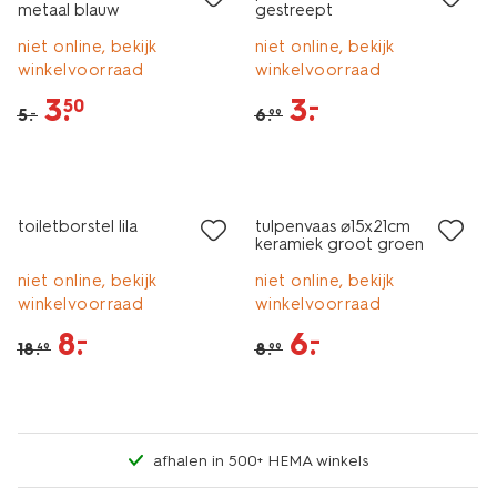
metaal blauw
gestreept
niet online, bekijk
niet online, bekijk
winkelvoorraad
winkelvoorraad
3
.
3
.
–
50
5
.
6
.
–
99
sale
sale
toiletborstel lila
tulpenvaas ⌀15x21cm
keramiek groot groen
niet online, bekijk
niet online, bekijk
winkelvoorraad
winkelvoorraad
8
.
6
.
–
–
18
.
8
.
49
99
afhalen in 500+ HEMA winkels