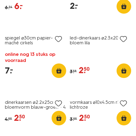
2
.
–
6
.
–
6
.
24
laag geprijsd
sale
spiegel ⌀30cm papier-
led-dinerkaars ⌀2.3x20cm
maché cirkels
bloem lila
online nog 13 stuks op
voorraad
2
.
7
.
–
50
3
.
59
vegan
vegan
sale
sale
dinerkaarsen ⌀2.2x25cm
vormkaars ⌀10x4.5cm ribbel
bloemvorm blauw-groen - 4
lichtroze
stuks
2
.
2
.
50
50
4
.
3
.
99
99