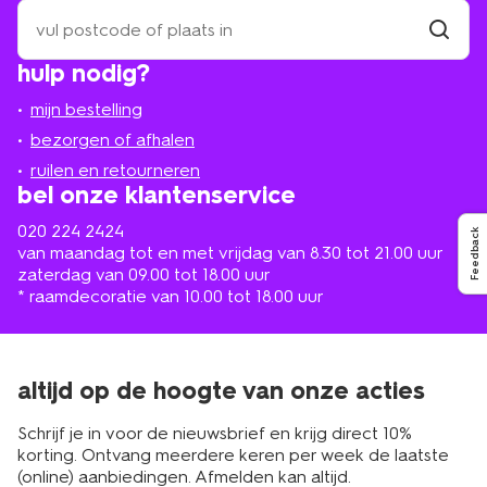
zoek
een
winkel
vind
hulp nodig?
winkel
bij
jou
mijn bestelling
in
de
bezorgen of afhalen
buurt
ruilen en retourneren
bel onze klantenservice
020 224 2424
Feedback
van maandag tot en met vrijdag van 8.30 tot 21.00 uur
zaterdag van 09.00 tot 18.00 uur
* raamdecoratie van 10.00 tot 18.00 uur
altijd op de hoogte van onze acties
Schrijf je in voor de nieuwsbrief en krijg direct 10%
korting. Ontvang meerdere keren per week de laatste
(online) aanbiedingen. Afmelden kan altijd.