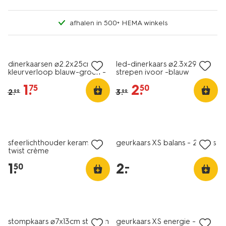
afhalen in 500+ HEMA winkels
vegan
sale
sale
dinerkaarsen ⌀2.2x25cm
led-dinerkaars ⌀2.3x29cm
kleurverloop blauw-groen -
strepen ivoor -blauw
2 stuks
1
.
2
.
75
50
2
.
3
.
99
99
vegan
laag geprijsd
laag geprijsd
sfeerlichthouder keramiek
geurkaars XS balans - 2 stuks
twist crème
1
.
2
.
–
50
vegan
vegan
sale
laag geprijsd
stompkaars ⌀7x13cm strepen
geurkaars XS energie - 2