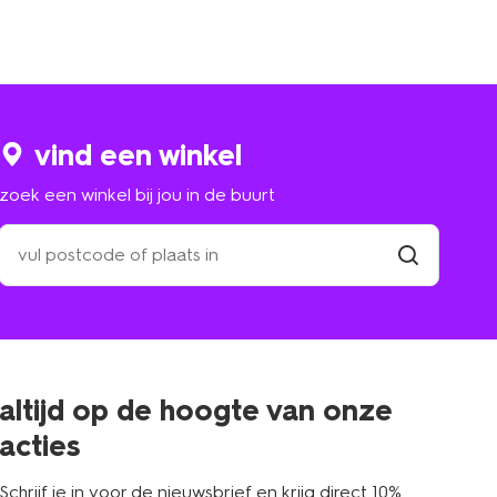
vind een winkel
zoek een winkel bij jou in de buurt
zoek
een
winkel
vind
winkel
bij
jou
in
de
buurt
altijd op de hoogte van onze
acties
Schrijf je in voor de nieuwsbrief en krijg direct 10%