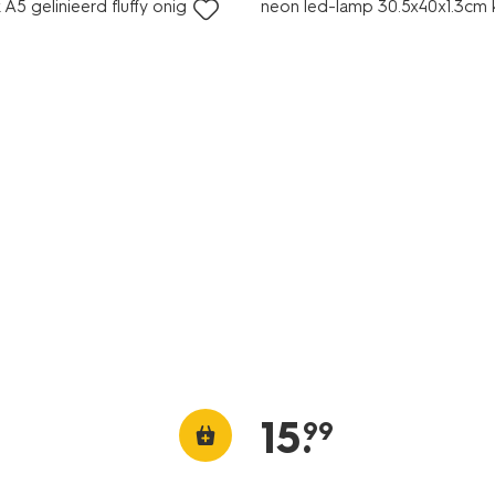
A5 gelinieerd fluffy onigiri
neon led-lamp 30.5x40x1.3cm k
15
.
99