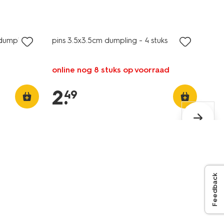
nieuw
dumpling
pins 3.5x3.5cm dumpling - 4 stuks
online nog 8 stuks op voorraad
2
.
49
Feedback