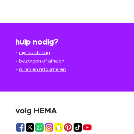
hulp nodig?
mijn bestelling
bezorgen of afhalen
ruilen en retourneren
volg HEMA