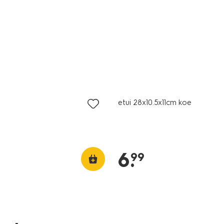
etui 28x10.5x11cm koe
6
.
99