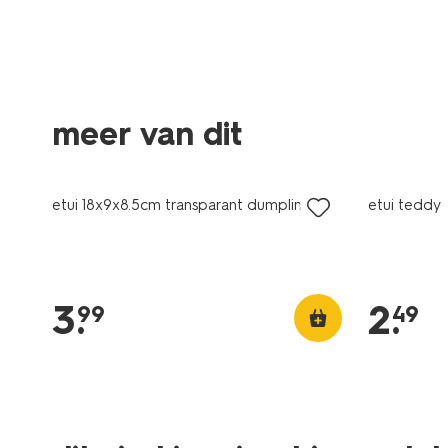
meer van dit
nieuw
nieuw
etui 18x9x8.5cm transparant dumplings
etui teddy
3
.
2
.
99
49