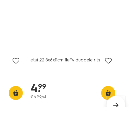
etui 22.5x6x11cm fluffy dubbele rits
4
.
99
€
4
.
99
/st.