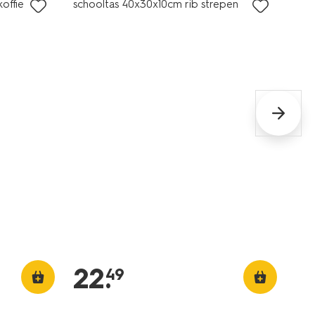
offie
schooltas 40x30x10cm rib strepen
22
.
49