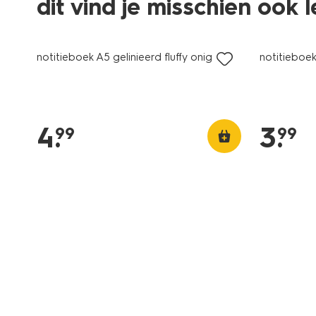
dit vind je misschien ook 
nieuw
nieuw
notitieboek A5 gelinieerd fluffy onigiri
notitieboek
4
.
3
.
99
99