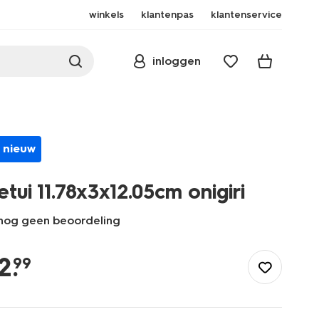
winkels
klantenpas
klantenservice
inloggen
nieuw
etui 11.78x3x12.05cm onigiri
nog geen beoordeling
/school-
kantoor/etuis/etui-
2
.
99
11.78x3x12.05cm-
onigiri-
14505019.html