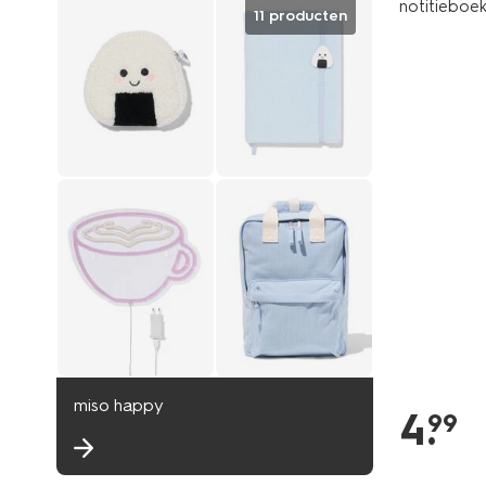
notitieboek 
11 producten
miso happy
4
.
99