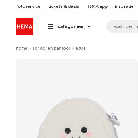
fotoservice
tickets & deals
HEMA app
inspiratie
waar ben j
categorieën
home
school en kantoor
etuis