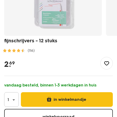
fijnschrijvers - 12 stuks
(116)
/school-
kantoor/schrijfwaren/pennen/fijnschrijvers-
2
.
69
-
-12-
stuks-
14420029.html
vandaag besteld, binnen 1-3 werkdagen in huis
in winkelmandje
1
winkelvoorraad