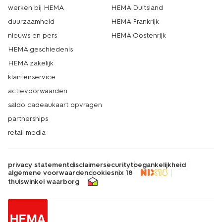
werken bij HEMA
HEMA Duitsland
duurzaamheid
HEMA Frankrijk
nieuws en pers
HEMA Oostenrijk
HEMA geschiedenis
HEMA zakelijk
klantenservice
actievoorwaarden
saldo cadeaukaart opvragen
partnerships
retail media
privacy statement
disclaimer
security
toegankelijkheid
algemene voorwaarden
cookies
nix 18
thuiswinkel waarborg