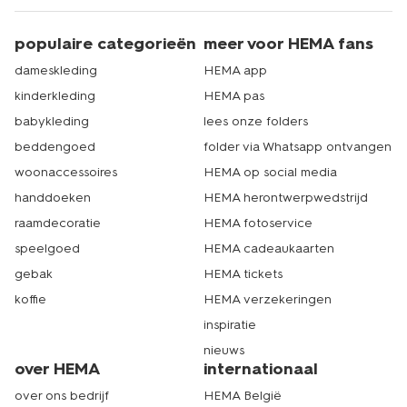
populaire categorieën
meer voor HEMA fans
dameskleding
HEMA app
kinderkleding
HEMA pas
babykleding
lees onze folders
beddengoed
folder via Whatsapp ontvangen
woonaccessoires
HEMA op social media
handdoeken
HEMA herontwerpwedstrijd
raamdecoratie
HEMA fotoservice
speelgoed
HEMA cadeaukaarten
gebak
HEMA tickets
koffie
HEMA verzekeringen
inspiratie
nieuws
over HEMA
internationaal
over ons bedrijf
HEMA België