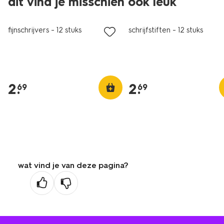
dit vind je misschien ook leuk
fijnschrijvers - 12 stuks
schrijfstiften - 12 stuks
2
.
2
.
69
69
wat vind je van deze pagina?