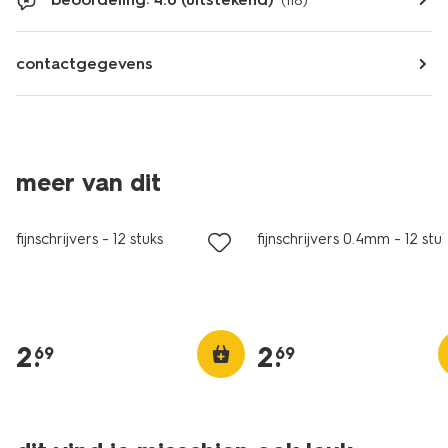
(116)
contactgegevens
meer van dit
fijnschrijvers - 12 stuks
fijnschrijvers 0.4mm - 12 stu
2
.
2
.
69
69