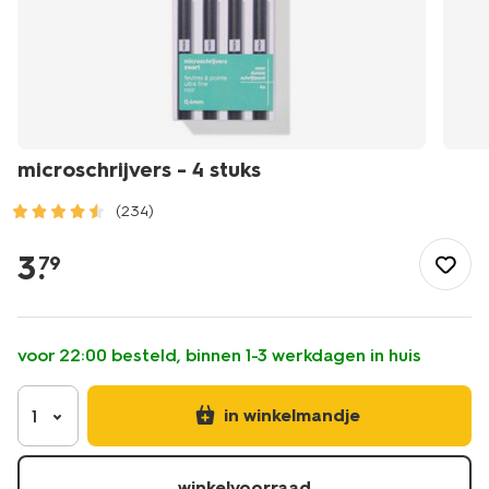
microschrijvers - 4 stuks
(234)
/school-
kantoor/schrijfwaren/pennen/microschrijvers-
3
.
79
-
-4-
stuks-
14460038.html
voor 22:00 besteld, binnen 1-3 werkdagen in huis
in winkelmandje
1
winkelvoorraad