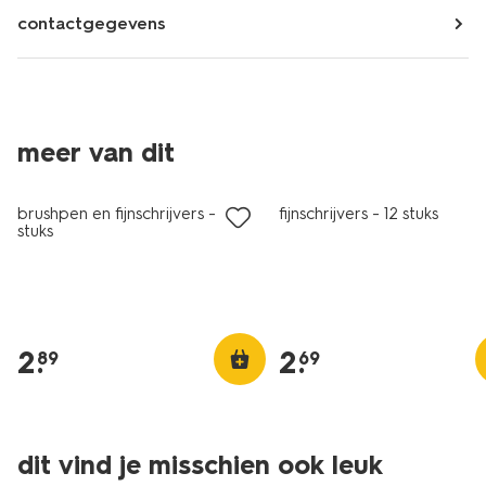
contactgegevens
meer van dit
brushpen en fijnschrijvers - 3
fijnschrijvers - 12 stuks
stuks
2
.
2
.
89
69
dit vind je misschien ook leuk
laag geprijsd