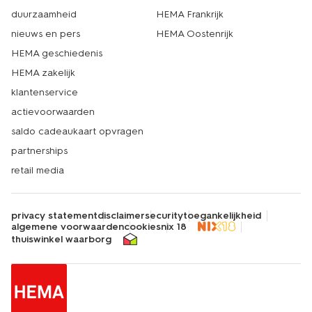
duurzaamheid
HEMA Frankrijk
nieuws en pers
HEMA Oostenrijk
HEMA geschiedenis
HEMA zakelijk
klantenservice
actievoorwaarden
saldo cadeaukaart opvragen
partnerships
retail media
privacy statement
disclaimer
security
toegankelijkheid
algemene voorwaarden
cookies
nix 18
thuiswinkel waarborg