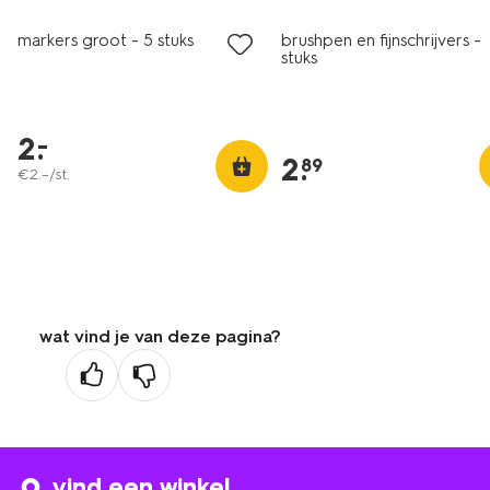
markers groot - 5 stuks
brushpen en fijnschrijvers - 
stuks
2
.
–
2
.
89
€
2
.
–
/st.
wat vind je van deze pagina?
vind een winkel