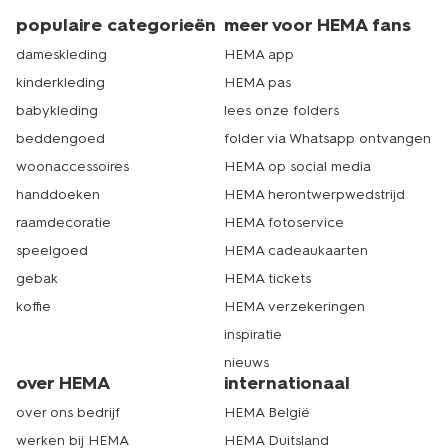
populaire categorieën
meer voor HEMA fans
dameskleding
HEMA app
kinderkleding
HEMA pas
babykleding
lees onze folders
beddengoed
folder via Whatsapp ontvangen
woonaccessoires
HEMA op social media
handdoeken
HEMA herontwerpwedstrijd
raamdecoratie
HEMA fotoservice
speelgoed
HEMA cadeaukaarten
gebak
HEMA tickets
koffie
HEMA verzekeringen
inspiratie
nieuws
over HEMA
internationaal
over ons bedrijf
HEMA België
werken bij HEMA
HEMA Duitsland