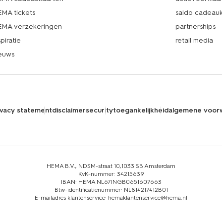
MA tickets
saldo cadeau
MA verzekeringen
partnerships
spiratie
retail media
euws
ivacy statement
disclaimer
security
toegankelijkheid
algemene voor
HEMA B.V., NDSM-straat 10,1033 SB Amsterdam
KvK-nummer: 34215639
IBAN: HEMA NL67INGB0651607663
Btw-identificatienummer: NL814217412B01
E-mailadres klantenservice: hemaklantenservice@hema.nl