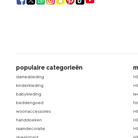
populaire categorieën
m
dameskleding
H
kinderkleding
H
babykleding
le
beddengoed
fo
woonaccessoires
HE
handdoeken
HE
raamdecoratie
HE
speelgoed
HE