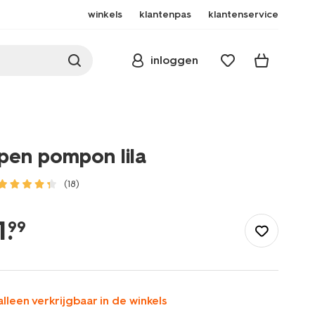
winkels
klantenpas
klantenservice
inloggen
pen pompon lila
(18)
/school-
kantoor/schrijfwaren/pennen/pen-
1
.
99
pompon-
ila-
14480050.html
alleen verkrijgbaar in de winkels