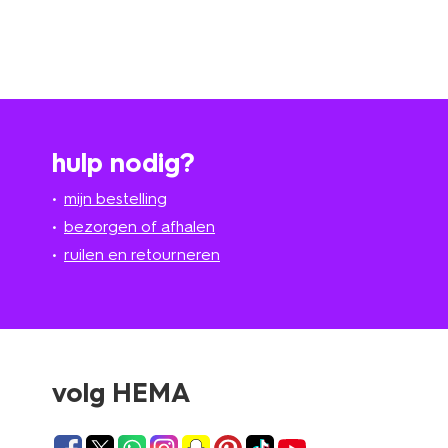
hulp nodig?
mijn bestelling
bezorgen of afhalen
ruilen en retourneren
volg HEMA