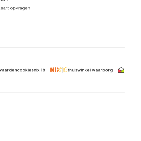
kaart opvragen
waarden
cookies
nix 18
thuiswinkel waarborg