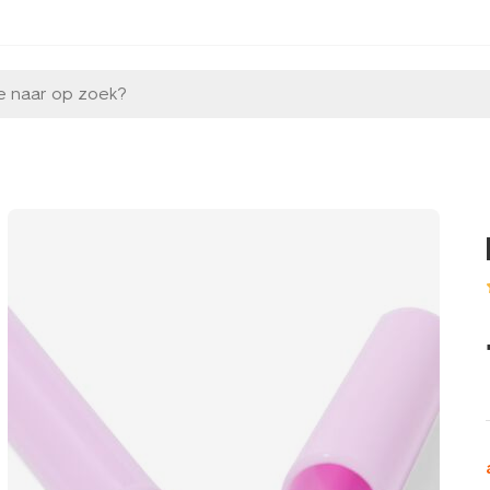
e naar op zoek?
l