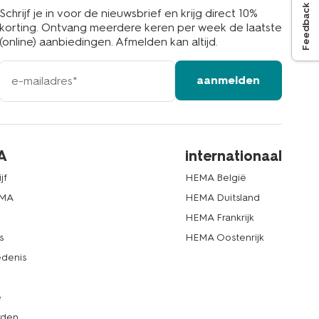
Feedback
Schrijf je in voor de nieuwsbrief en krijg direct 10%
korting. Ontvang meerdere keren per week de laatste
(online) aanbiedingen. Afmelden kan altijd.
e-
aanmelden
mailadres
A
internationaal
jf
HEMA België
EMA
HEMA Duitsland
d
HEMA Frankrijk
s
HEMA Oostenrijk
denis
e
rden