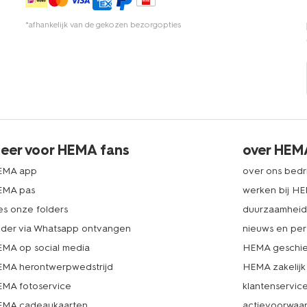
*afhankelijk van de gekozen bezorgopties
eer voor HEMA fans
over HEM
EMA app
over ons bedri
EMA pas
werken bij H
es onze folders
duurzaamhei
lder via Whatsapp ontvangen
nieuws en per
MA op social media
HEMA geschie
MA herontwerpwedstrijd
HEMA zakelijk
MA fotoservice
klantenservic
MA cadeaukaarten
actievoorwaa