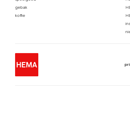
gebak
HE
koffie
HE
in
ni
pr