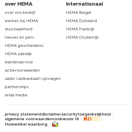
over HEMA
internationaal
over ons bedrijf
HEMA België
werken bij HEMA
HEMA Duitsland
duurzaamheid
HEMA Frankrijk
nieuws en pers
HEMA Oostenrijk
HEMA geschiedenis
HEMA zakelijk
klantenservice
actievoorwaarden
saldo cadeaukaart opvragen
partnerships
retail media
privacy statement
disclaimer
security
toegankelijkheid
algemene voorwaarden
cookies
nix 18
thuiswinkel waarborg