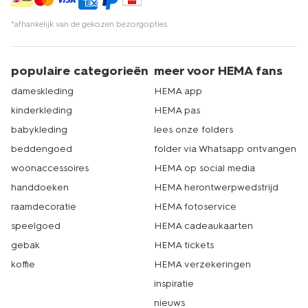
*afhankelijk van de gekozen bezorgopties
populaire categorieën
meer voor HEMA fans
dameskleding
HEMA app
kinderkleding
HEMA pas
babykleding
lees onze folders
beddengoed
folder via Whatsapp ontvangen
woonaccessoires
HEMA op social media
handdoeken
HEMA herontwerpwedstrijd
raamdecoratie
HEMA fotoservice
speelgoed
HEMA cadeaukaarten
gebak
HEMA tickets
koffie
HEMA verzekeringen
inspiratie
nieuws