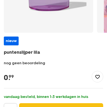
nieuw
puntenslijper lila
nog geen beoordeling
/school-
kantoor/schrijfwaren/potloden/puntenslijper-
0
.
99
lila-
14503200.html
vandaag besteld, binnen 1-3 werkdagen in huis