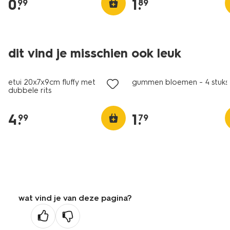
0
.
1
.
99
89
dit vind je misschien ook leuk
nieuw
nieuw
etui 20x7x9cm fluffy met
gummen bloemen - 4 stuks
dubbele rits
4
.
1
.
99
79
wat vind je van deze pagina?