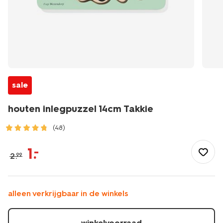
sale
houten inlegpuzzel 14cm Takkie
(48)
/speelgoed-
hobby/educatief-
1
.
–
2
.
99
speelgoed/kinderpuzzels/houten-
inlegpuzzel-
14cm-
takkie-
alleen verkrijgbaar in de winkels
15100621.html
winkelvoorraad