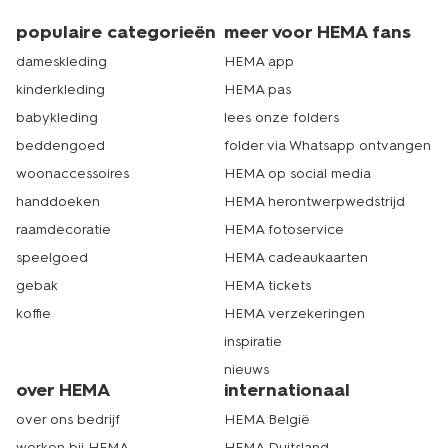
populaire categorieën
meer voor HEMA fans
dameskleding
HEMA app
kinderkleding
HEMA pas
babykleding
lees onze folders
beddengoed
folder via Whatsapp ontvangen
woonaccessoires
HEMA op social media
handdoeken
HEMA herontwerpwedstrijd
raamdecoratie
HEMA fotoservice
speelgoed
HEMA cadeaukaarten
gebak
HEMA tickets
koffie
HEMA verzekeringen
inspiratie
nieuws
over HEMA
internationaal
over ons bedrijf
HEMA België
werken bij HEMA
HEMA Duitsland