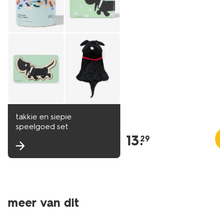
takkie en siepie
speelgoed set
13
.
29
meer van dit