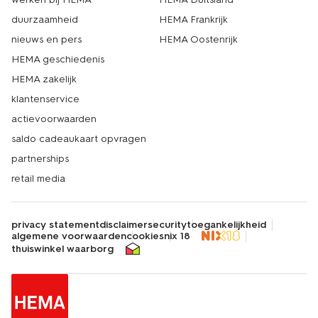
duurzaamheid
HEMA Frankrijk
nieuws en pers
HEMA Oostenrijk
HEMA geschiedenis
HEMA zakelijk
klantenservice
actievoorwaarden
saldo cadeaukaart opvragen
partnerships
retail media
privacy statement
disclaimer
security
toegankelijkheid
algemene voorwaarden
cookies
nix 18
thuiswinkel waarborg