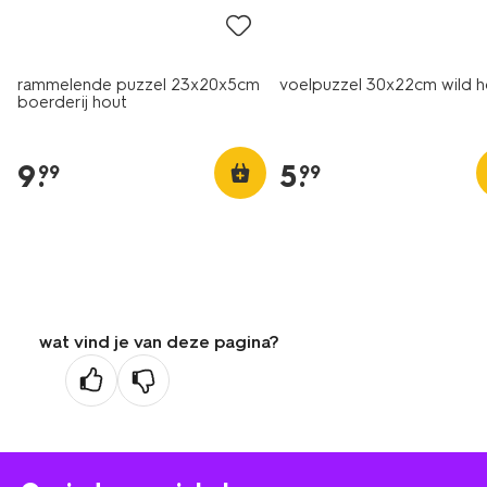
rammelende puzzel 23x20x5cm
voelpuzzel 30x22cm wild h
boerderij hout
9
.
5
.
99
99
wat vind je van deze pagina?