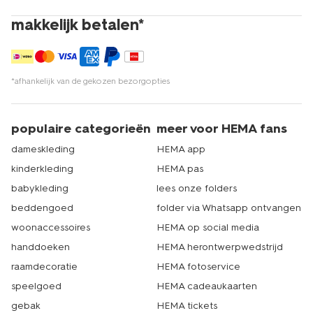
makkelijk betalen*
*afhankelijk van de gekozen bezorgopties
populaire categorieën
meer voor HEMA fans
dameskleding
HEMA app
kinderkleding
HEMA pas
babykleding
lees onze folders
beddengoed
folder via Whatsapp ontvangen
woonaccessoires
HEMA op social media
handdoeken
HEMA herontwerpwedstrijd
raamdecoratie
HEMA fotoservice
speelgoed
HEMA cadeaukaarten
gebak
HEMA tickets