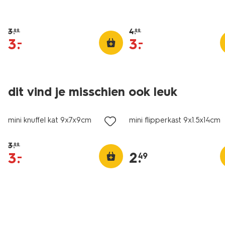
3
.
4
.
99
99
3
.
3
.
–
–
dit vind je misschien ook leuk
sale
mini knuffel kat 9x7x9cm
mini flipperkast 9x1.5x14cm 
3
.
99
2
.
3
.
–
49