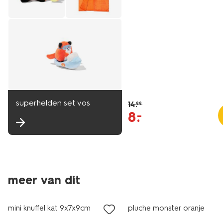
superhelden set vos
14
.
99
8
.
–
meer van dit
sale
sale
mini knuffel kat 9x7x9cm
pluche monster oranje