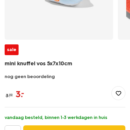
sale
mini knuffel vos 5x7x10cm
nog geen beoordeling
/speelgoed-
hobby/knuffels/mini-
3
.
–
3
.
99
knuffel-
vos-
5x7x10cm-
15100394.html
vandaag besteld, binnen 1-3 werkdagen in huis