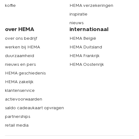
koffie
HEMA verzekeringen
inspiratie
nieuws
over HEMA
internationaal
over ons bedrijf
HEMA België
werken bij HEMA
HEMA Duitsland
duurzaamheid
HEMA Frankrijk
nieuws en pers
HEMA Oostenrijk
HEMA geschiedenis
HEMA zakelijk
klantenservice
actievoorwaarden
saldo cadeaukaart opvragen
partnerships
retail media