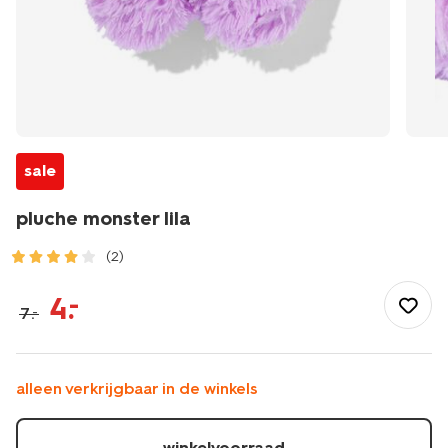
sale
pluche monster lila
(2)
/speelgoed-
hobby/knuffels/pluche-
4
.
–
7
.
–
monster-
lila-
15100548.html
alleen verkrijgbaar in de winkels
winkelvoorraad