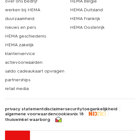
over ons bedrijf
HEMA België
werken bij HEMA
HEMA Duitsland
duurzaamheid
HEMA Frankrijk
nieuws en pers
HEMA Oostenrijk
HEMA geschiedenis
HEMA zakelijk
klantenservice
actievoorwaarden
saldo cadeaukaart opvragen
partnerships
retail media
privacy statement
disclaimer
security
toegankelijkheid
algemene voorwaarden
cookies
nix 18
thuiswinkel waarborg