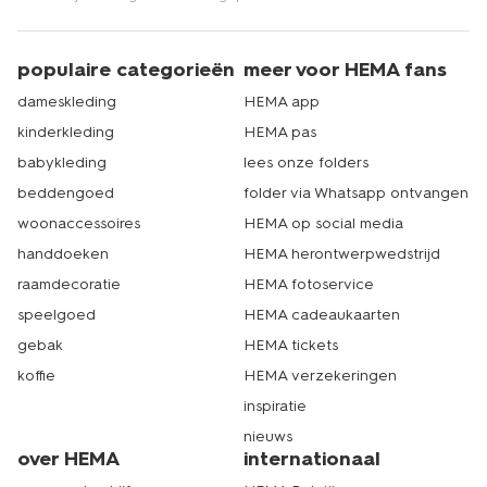
populaire categorieën
meer voor HEMA fans
dameskleding
HEMA app
kinderkleding
HEMA pas
babykleding
lees onze folders
beddengoed
folder via Whatsapp ontvangen
woonaccessoires
HEMA op social media
handdoeken
HEMA herontwerpwedstrijd
raamdecoratie
HEMA fotoservice
speelgoed
HEMA cadeaukaarten
gebak
HEMA tickets
koffie
HEMA verzekeringen
inspiratie
nieuws
over HEMA
internationaal