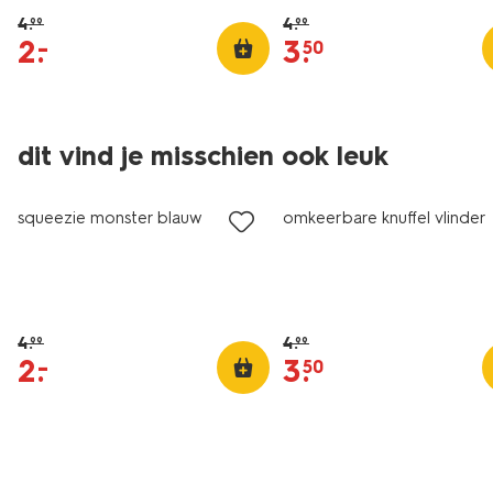
4
.
4
.
99
99
2
.
3
.
–
50
dit vind je misschien ook leuk
sale
sale
squeezie monster blauw
omkeerbare knuffel vlinder
4
.
4
.
99
99
2
.
3
.
–
50