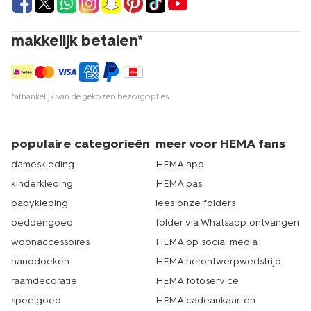
makkelijk betalen*
*afhankelijk van de gekozen bezorgopties
populaire categorieën
meer voor HEMA fans
dameskleding
HEMA app
kinderkleding
HEMA pas
babykleding
lees onze folders
beddengoed
folder via Whatsapp ontvangen
woonaccessoires
HEMA op social media
handdoeken
HEMA herontwerpwedstrijd
raamdecoratie
HEMA fotoservice
speelgoed
HEMA cadeaukaarten