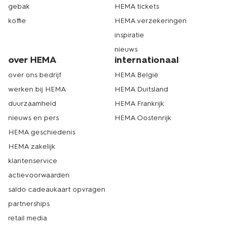
gebak
HEMA tickets
koffie
HEMA verzekeringen
inspiratie
nieuws
over HEMA
internationaal
over ons bedrijf
HEMA België
werken bij HEMA
HEMA Duitsland
duurzaamheid
HEMA Frankrijk
nieuws en pers
HEMA Oostenrijk
HEMA geschiedenis
HEMA zakelijk
klantenservice
actievoorwaarden
saldo cadeaukaart opvragen
partnerships
retail media