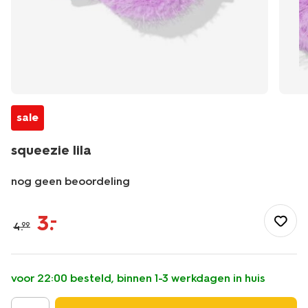
sale
squeezie lila
nog geen beoordeling
/speelgoed-
hobby/knuffels/squeezie-
3
.
–
4
.
99
lila-
15130462.html
voor 22:00 besteld, binnen 1-3 werkdagen in huis