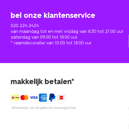
bel onze klantenservice
020 224 2424
van maandag tot en met vrijdag van 8.30 tot 21.00 uur
zaterdag van 09.00 tot 18.00 uur
* raamdecoratie van 10.00 tot 18.00 uur
makkelijk betalen*
*afhankelijk van de gekozen bezorgopties