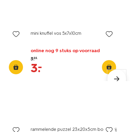
sale
mini knuffel vos 5x7x10cm
online nog 9 stuks op voorraad
3
.
99
–
3
.
rammelende puzzel 23x20x5cm boerderij