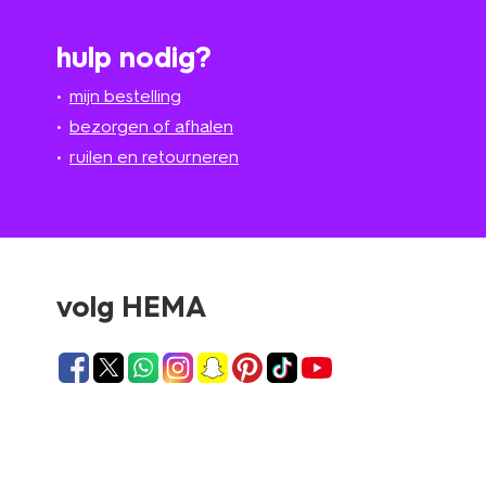
hulp nodig?
mijn bestelling
bezorgen of afhalen
ruilen en retourneren
volg HEMA