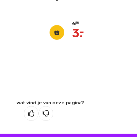
4
.
99
–
3
.
wat vind je van deze pagina?