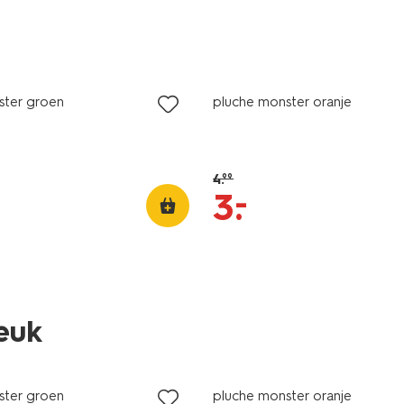
sale
ster groen
pluche monster oranje
4
.
99
–
3
.
leuk
sale
ster groen
pluche monster oranje