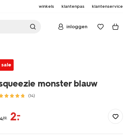
winkels
klantenpas
klantenservice
inloggen
sale
squeezie monster blauw
(14)
/speelgoed-
hobby/knuffels/squeezie-
–
2
.
monster-
4
.
99
blauw-
15100642.html