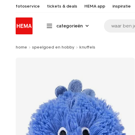
fotoservice
tickets & deals
HEMA app
inspiratie
waar ben j
categorieën
home
speelgoed en hobby
knuffels