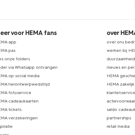
eer voor HEMA fans
over HEM
EMA app
over ons bedri
EMA pas
werken bij H
es onze folders
duurzaamhei
lder via Whatsapp ontvangen
nieuws en per
MA op social media
HEMA geschie
MA herontwerpwedstrijd
HEMA zakelijk
MA fotoservice
klantenservic
MA cadeaukaarten
actievoorwaa
MA tickets
saldo cadeau
MA verzekeringen
partnerships
spiratie
retail media
euws