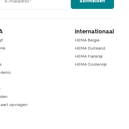
aanmelden
mailadres
A
internationaal
jf
HEMA België
EMA
HEMA Duitsland
d
HEMA Frankrijk
s
HEMA Oostenrijk
denis
e
rden
kaart opvragen