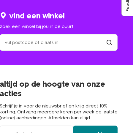
Feedback
vind een winkel
zoek een winkel bij jou in de buurt
zoek
een
winkel
vind
winkel
bij
jou
in
de
buurt
altijd op de hoogte van onze
acties
Schrijf je in voor de nieuwsbrief en krijg direct 10%
korting. Ontvang meerdere keren per week de laatste
(online) aanbiedingen. Afmelden kan altijd.
e-