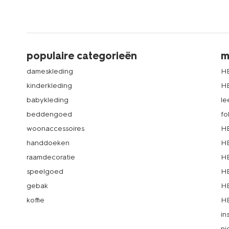
populaire categorieën
m
dameskleding
H
kinderkleding
H
babykleding
le
beddengoed
fo
woonaccessoires
HE
handdoeken
HE
raamdecoratie
HE
speelgoed
HE
gebak
HE
koffie
HE
in
ni