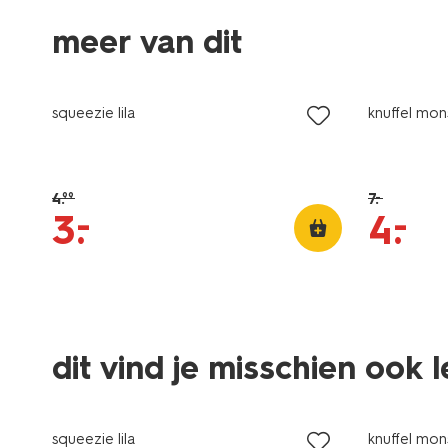
meer van dit
sale
sale
squeezie lila
knuffel mon
4
.
7
.
–
99
–
–
3
.
4
.
dit vind je misschien ook 
sale
sale
squeezie lila
knuffel mon