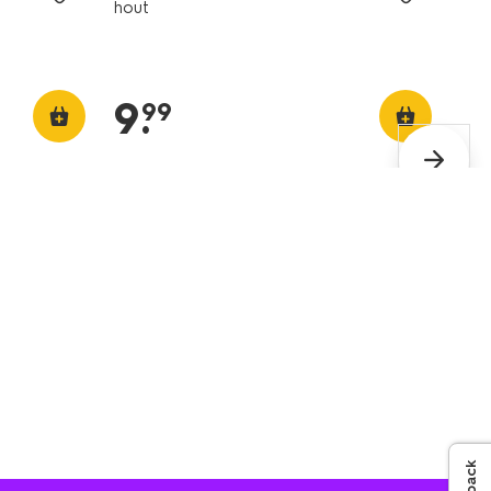
hout
9
.
99