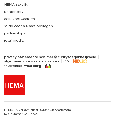
HEMA zakelijk
klantenservice
actievoorwaarden
saldo cadeaukaart opvragen
partnerships
retail media
privacy statement
disclaimer
security
toegankelijkheid
algemene voorwaarden
cookies
nix 18
thuiswinkel waarborg
HEMA B.V., NDSM-straat 10,1033 SB Amsterdam
KvK-nummer: 34215639