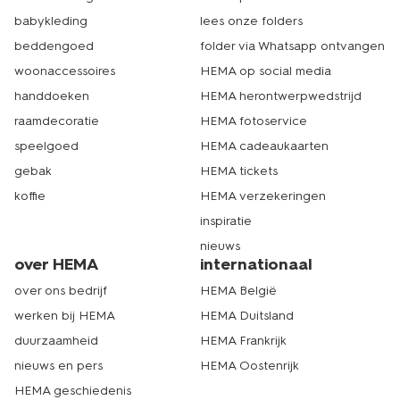
babykleding
lees onze folders
beddengoed
folder via Whatsapp ontvangen
woonaccessoires
HEMA op social media
handdoeken
HEMA herontwerpwedstrijd
raamdecoratie
HEMA fotoservice
speelgoed
HEMA cadeaukaarten
gebak
HEMA tickets
koffie
HEMA verzekeringen
inspiratie
nieuws
over HEMA
internationaal
over ons bedrijf
HEMA België
werken bij HEMA
HEMA Duitsland
duurzaamheid
HEMA Frankrijk
nieuws en pers
HEMA Oostenrijk
HEMA geschiedenis