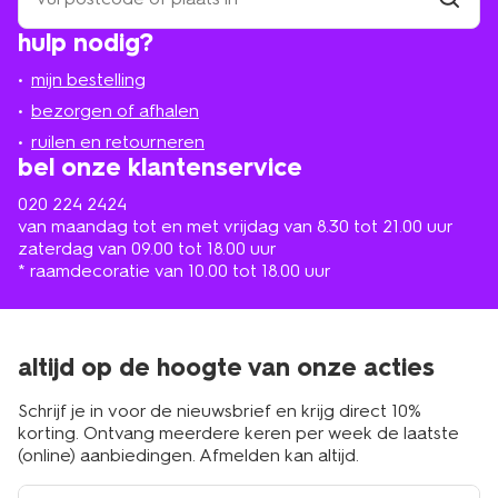
winkel
vind
hulp nodig?
winkel
bij
jou
mijn bestelling
in
de
bezorgen of afhalen
buurt
ruilen en retourneren
bel onze klantenservice
020 224 2424
van maandag tot en met vrijdag van 8.30 tot 21.00 uur
zaterdag van 09.00 tot 18.00 uur
* raamdecoratie van 10.00 tot 18.00 uur
altijd op de hoogte van onze acties
Schrijf je in voor de nieuwsbrief en krijg direct 10%
korting. Ontvang meerdere keren per week de laatste
(online) aanbiedingen. Afmelden kan altijd.
e-