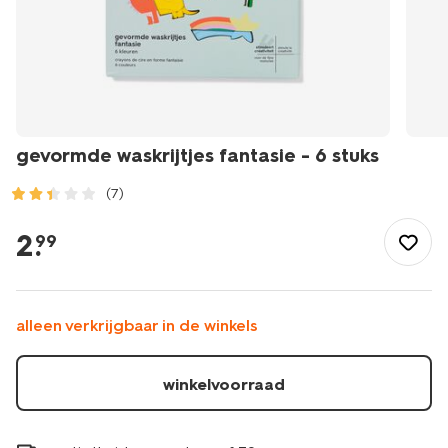
gevormde waskrijtjes fantasie - 6 stuks
(7)
/speelgoed-
hobby/knutselen/krijt/gevormde-
2
.
99
waskrijtjes-
fantasie-
-
-6-
alleen verkrijgbaar in de winkels
stuks-
15900233.html
winkelvoorraad