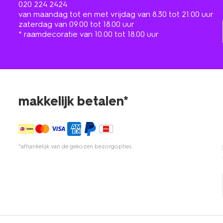
020 224 2424
van maandag tot en met vrijdag van 8.30 tot 21.00 uur
zaterdag van 09.00 tot 18.00 uur
* raamdecoratie van 10.00 tot 18.00 uur
makkelijk betalen*
*afhankelijk van de gekozen bezorgopties