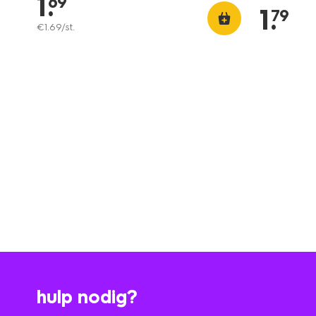
1
.
69
1
.
79
€
1
.
69
/st.
hulp nodig?