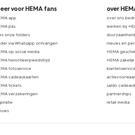
eer voor HEMA fans
over HEM
EMA app
over ons bedri
EMA pas
werken bij H
es onze folders
duurzaamhei
lder via Whatsapp ontvangen
nieuws en per
MA op social media
HEMA geschie
MA herontwerpwedstrijd
HEMA zakelijk
MA fotoservice
klantenservic
MA cadeaukaarten
actievoorwaa
MA tickets
saldo cadeau
MA verzekeringen
partnerships
spiratie
retail media
euws