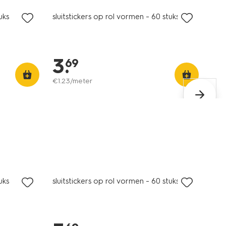
uks
sluitstickers op rol vormen - 60 stuks
3
.
69
€
1
.
23
/meter
uks
sluitstickers op rol vormen - 60 stuks