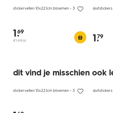
stickervellen 10x22.1cm bloemen - 3 stuks
sluitstickers
1
.
69
1
.
79
€
1
.
69
/st.
dit vind je misschien ook 
stickervellen 10x22.1cm bloemen - 3 stuks
sluitstickers