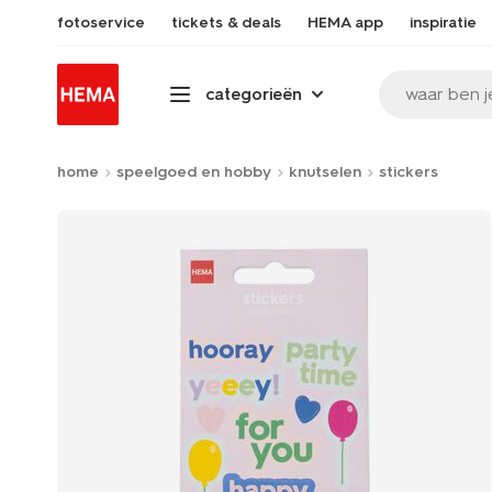
fotoservice
tickets & deals
HEMA app
inspiratie
waar ben j
categorieën
home
speelgoed en hobby
knutselen
stickers