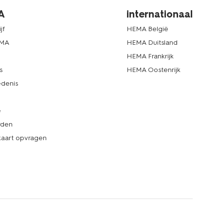
A
internationaal
jf
HEMA België
EMA
HEMA Duitsland
d
HEMA Frankrijk
s
HEMA Oostenrijk
denis
e
rden
kaart opvragen