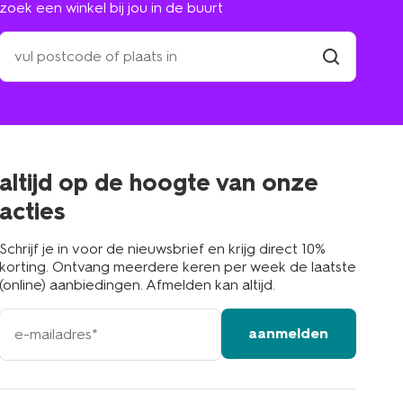
zoek een winkel bij jou in de buurt
zoek
een
winkel
vind
winkel
bij
jou
in
de
buurt
altijd op de hoogte van onze
acties
Schrijf je in voor de nieuwsbrief en krijg direct 10%
korting. Ontvang meerdere keren per week de laatste
(online) aanbiedingen. Afmelden kan altijd.
e-
aanmelden
mailadres