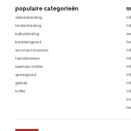
populaire categorieën
m
dameskleding
H
kinderkleding
H
babykleding
le
beddengoed
fo
woonaccessoires
HE
handdoeken
HE
raamdecoratie
HE
speelgoed
HE
gebak
HE
koffie
HE
in
ni