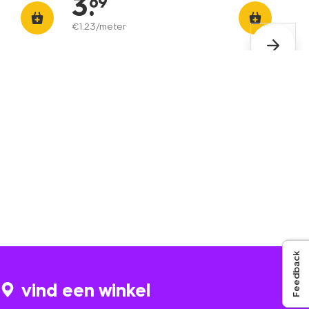
3
.
69
€
1
.
23
/meter
Feedback
vind een winkel