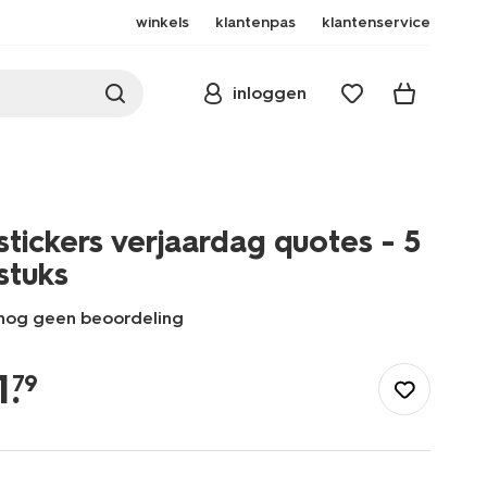
winkels
klantenpas
klantenservice
inloggen
stickers verjaardag quotes - 5
stuks
nog geen beoordeling
/speelgoed-
hobby/knutselen/stickers/stickers-
1
.
79
verjaardag-
quotes-
-
-5-
stuks-