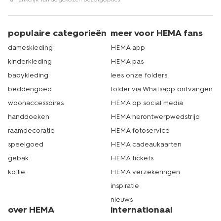
populaire categorieën
meer voor HEMA fans
dameskleding
HEMA app
kinderkleding
HEMA pas
babykleding
lees onze folders
beddengoed
folder via Whatsapp ontvangen
woonaccessoires
HEMA op social media
handdoeken
HEMA herontwerpwedstrijd
raamdecoratie
HEMA fotoservice
speelgoed
HEMA cadeaukaarten
gebak
HEMA tickets
koffie
HEMA verzekeringen
inspiratie
nieuws
over HEMA
internationaal