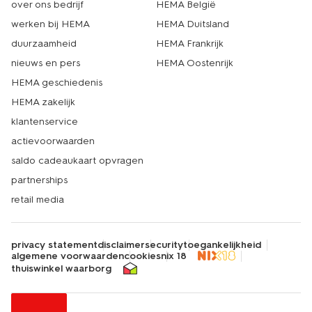
over ons bedrijf
HEMA België
werken bij HEMA
HEMA Duitsland
duurzaamheid
HEMA Frankrijk
nieuws en pers
HEMA Oostenrijk
HEMA geschiedenis
HEMA zakelijk
klantenservice
actievoorwaarden
saldo cadeaukaart opvragen
partnerships
retail media
privacy statement
disclaimer
security
toegankelijkheid
algemene voorwaarden
cookies
nix 18
thuiswinkel waarborg