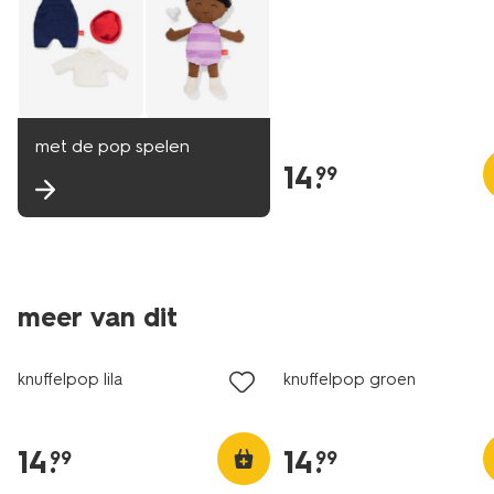
met de pop spelen
14
.
99
meer van dit
knuffelpop lila
knuffelpop groen
14
.
14
.
99
99