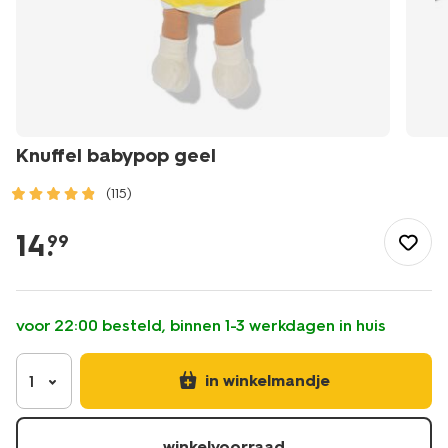
Knuffel babypop geel
(115)
/speelgoed-
hobby/poppen/knuffel-
14
.
99
babypop-
geel-
15100603.html
voor 22:00 besteld, binnen 1-3 werkdagen in huis
in winkelmandje
1
winkelvoorraad