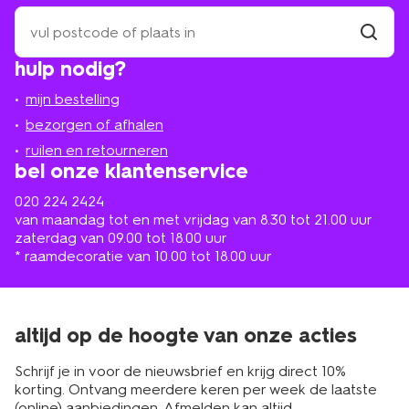
zoek
een
winkel
vind
hulp nodig?
winkel
bij
jou
mijn bestelling
in
de
bezorgen of afhalen
buurt
ruilen en retourneren
bel onze klantenservice
020 224 2424
van maandag tot en met vrijdag van 8.30 tot 21.00 uur
zaterdag van 09.00 tot 18.00 uur
* raamdecoratie van 10.00 tot 18.00 uur
altijd op de hoogte van onze acties
Schrijf je in voor de nieuwsbrief en krijg direct 10%
korting. Ontvang meerdere keren per week de laatste
(online) aanbiedingen. Afmelden kan altijd.