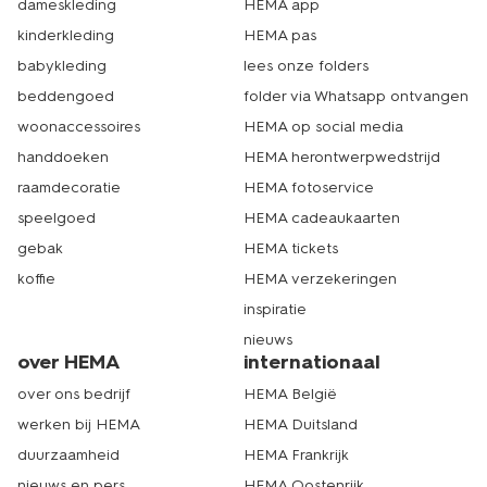
dameskleding
HEMA app
kinderkleding
HEMA pas
babykleding
lees onze folders
beddengoed
folder via Whatsapp ontvangen
woonaccessoires
HEMA op social media
handdoeken
HEMA herontwerpwedstrijd
raamdecoratie
HEMA fotoservice
speelgoed
HEMA cadeaukaarten
gebak
HEMA tickets
koffie
HEMA verzekeringen
inspiratie
nieuws
over HEMA
internationaal
over ons bedrijf
HEMA België
werken bij HEMA
HEMA Duitsland
duurzaamheid
HEMA Frankrijk
nieuws en pers
HEMA Oostenrijk