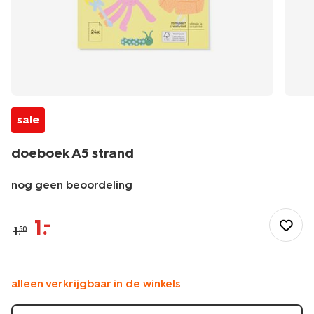
sale
doeboek A5 strand
nog geen beoordeling
/speelgoed-
hobby/tekenen-
1
.
–
1
.
50
schilderen/kleurboeken/doeboek-
a5-
strand-
15900298.html
alleen verkrijgbaar in de winkels