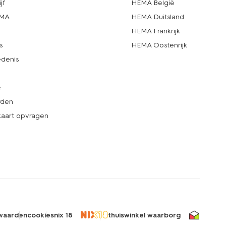
jf
HEMA België
EMA
HEMA Duitsland
d
HEMA Frankrijk
s
HEMA Oostenrijk
denis
e
rden
kaart opvragen
waarden
cookies
nix 18
thuiswinkel waarborg