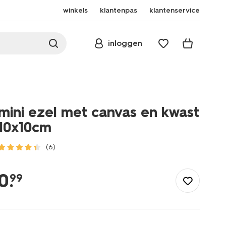
winkels
klantenpas
klantenservice
inloggen
mini ezel met canvas en kwast
10x10cm
(6)
/speelgoed-
hobby/tekenen-
0
.
99
schilderen/schildersdoeken/mini-
ezel-
met-
canvas-
en-