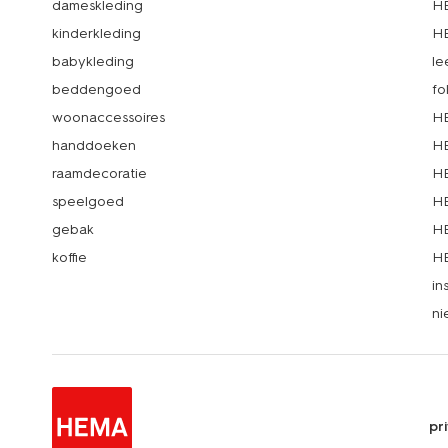
dameskleding
H
kinderkleding
H
babykleding
le
beddengoed
fo
woonaccessoires
HE
handdoeken
HE
raamdecoratie
HE
speelgoed
HE
gebak
HE
koffie
HE
in
ni
pr