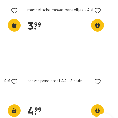
magnetische canvas paneeltjes - 4 stuks
3
.
99
- 4 stuks
canvas panelenset A4 - 5 stuks
4
.
99