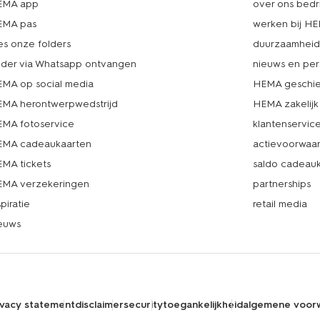
EMA app
over ons bedri
EMA pas
werken bij H
es onze folders
duurzaamhei
lder via Whatsapp ontvangen
nieuws en per
MA op social media
HEMA geschie
MA herontwerpwedstrijd
HEMA zakelijk
MA fotoservice
klantenservic
MA cadeaukaarten
actievoorwaa
MA tickets
saldo cadeau
MA verzekeringen
partnerships
spiratie
retail media
euws
ivacy statement
disclaimer
security
toegankelijkheid
algemene voor