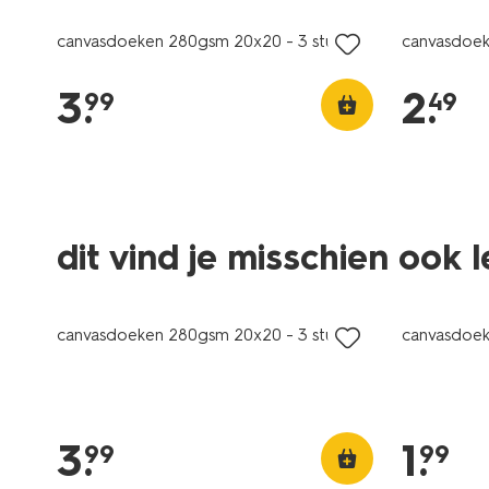
canvasdoeken 280gsm 20x20 - 3 stuks
canvasdoeke
3
.
2
.
99
49
dit vind je misschien ook 
canvasdoeken 280gsm 20x20 - 3 stuks
canvasdoe
3
.
1
.
99
99