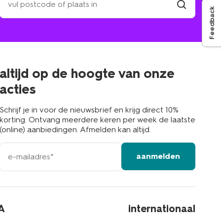
een
Feedback
winkel
vind
winkel
bij
jou
in
de
buurt
altijd op de hoogte van onze
acties
Schrijf je in voor de nieuwsbrief en krijg direct 10%
korting. Ontvang meerdere keren per week de laatste
(online) aanbiedingen. Afmelden kan altijd.
e-
aanmelden
mailadres
A
internationaal