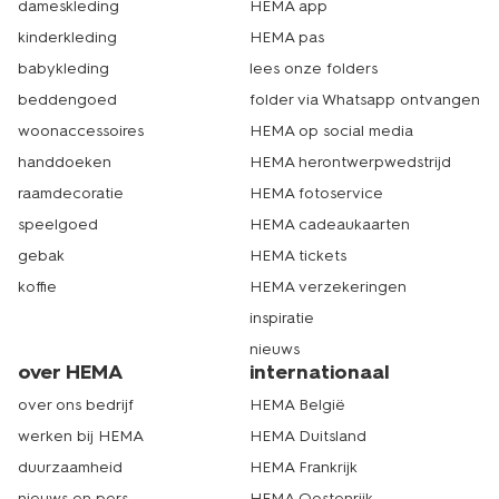
dameskleding
HEMA app
kinderkleding
HEMA pas
babykleding
lees onze folders
beddengoed
folder via Whatsapp ontvangen
woonaccessoires
HEMA op social media
handdoeken
HEMA herontwerpwedstrijd
raamdecoratie
HEMA fotoservice
speelgoed
HEMA cadeaukaarten
gebak
HEMA tickets
koffie
HEMA verzekeringen
inspiratie
nieuws
over HEMA
internationaal
over ons bedrijf
HEMA België
werken bij HEMA
HEMA Duitsland
duurzaamheid
HEMA Frankrijk
nieuws en pers
HEMA Oostenrijk