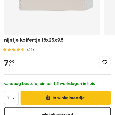
nijntje koffertje 18x23x9.5
(57)
/speelgoed-
hobby/verkleedkleding/nijntje-
7
.
99
koffertje-
18x23x9.5-
14750061.html
vandaag besteld, binnen 1-3 werkdagen in huis
in winkelmandje
1
winkelvoorraad