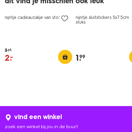
dit vind je misschien ook leuk
sale
nijntje cadeauzakje van stof L
nijntje sluitstickers 5x7.5cm 
stuks
3
.
69
2
.
1
.
–
99
vind een winkel
zoek een winkel bij jou in de buurt