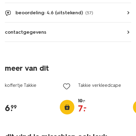
beoordeling: 4.6 (uitstekend)
(57)
contactgegevens
meer van dit
sale
koffertje Takkie
Takkie verkleedcape
10
.
–
6
.
7
.
–
99