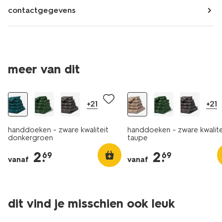
contactgegevens
meer van dit
+21
+21
handdoeken - zware kwaliteit
handdoeken - zware kwalite
donkergroen
taupe
2
.
2
.
69
69
vanaf
vanaf
dit vind je misschien ook leuk
laag geprijsd
nieuw