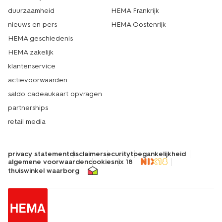
duurzaamheid
HEMA Frankrijk
nieuws en pers
HEMA Oostenrijk
HEMA geschiedenis
HEMA zakelijk
klantenservice
actievoorwaarden
saldo cadeaukaart opvragen
partnerships
retail media
privacy statement
disclaimer
security
toegankelijkheid
algemene voorwaarden
cookies
nix 18
thuiswinkel waarborg