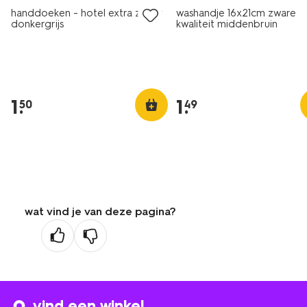
handdoeken - hotel extra zwaar
washandje 16x21cm zware
donkergrijs
kwaliteit middenbruin
1
.
1
.
50
49
wat vind je van deze pagina?
vind een winkel