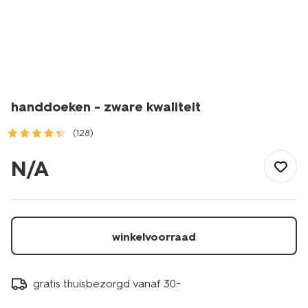
handdoeken - zware kwaliteit
(128)
/wonen-
slapen/badkamer/handdoeken/handdoeken-
N/A
-
-
zware-
kwaliteit-
1000015132.html
winkelvoorraad
gratis thuisbezorgd vanaf 30.-