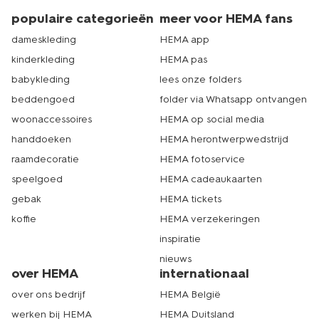
populaire categorieën
meer voor HEMA fans
dameskleding
HEMA app
kinderkleding
HEMA pas
babykleding
lees onze folders
beddengoed
folder via Whatsapp ontvangen
woonaccessoires
HEMA op social media
handdoeken
HEMA herontwerpwedstrijd
raamdecoratie
HEMA fotoservice
speelgoed
HEMA cadeaukaarten
gebak
HEMA tickets
koffie
HEMA verzekeringen
inspiratie
nieuws
over HEMA
internationaal
over ons bedrijf
HEMA België
werken bij HEMA
HEMA Duitsland