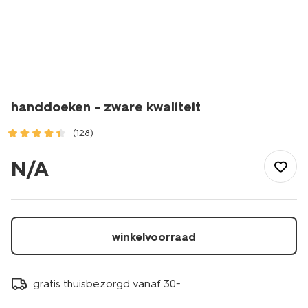
handdoeken - zware kwaliteit
(128)
/wonen-
slapen/badkamer/handdoeken/handdoeken-
N/A
-
-
zware-
kwaliteit-
1000015132.html
winkelvoorraad
gratis thuisbezorgd vanaf 30.-