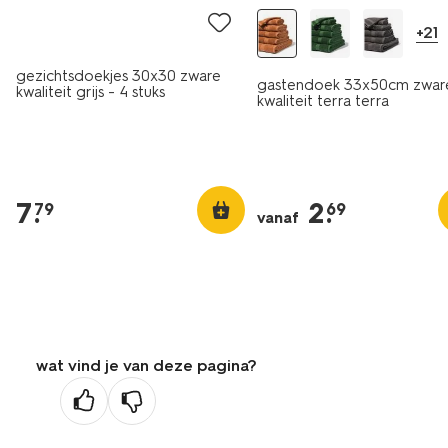
+21
gezichtsdoekjes 30x30 zware
gastendoek 33x50cm zwar
kwaliteit grijs - 4 stuks
kwaliteit terra terra
7
.
2
.
79
69
vanaf
wat vind je van deze pagina?