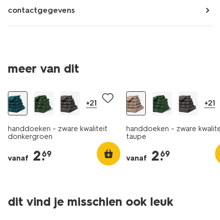
contactgegevens
meer van dit
+21
+21
handdoeken - zware kwaliteit
handdoeken - zware kwalite
donkergroen
taupe
2
.
2
.
69
69
vanaf
vanaf
dit vind je misschien ook leuk
nieuw