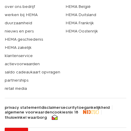
over ons bedrijf
HEMA België
werken bij HEMA
HEMA Duitsland
duurzaamheid
HEMA Frankrijk
nieuws en pers
HEMA Oostenrijk
HEMA geschiedenis
HEMA zakelijk
klantenservice
actievoorwaarden
saldo cadeaukaart opvragen
partnerships
retail media
privacy statement
disclaimer
security
toegankelijkheid
algemene voorwaarden
cookies
nix 18
thuiswinkel waarborg