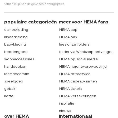
*afhankelijk van de gekozen bezorgopties
populaire categorieën
meer voor HEMA fans
dameskleding
HEMA app
kinderkleding
HEMA pas
babykleding
lees onze folders
beddengoed
folder via Whatsapp ontvangen
woonaccessoires
HEMA op social media
handdoeken
HEMA herontwerpwedstrijd
raamdecoratie
HEMA fotoservice
speelgoed
HEMA cadeaukaarten
gebak
HEMA tickets
koffie
HEMA verzekeringen
inspiratie
nieuws
over HEMA
internationaal