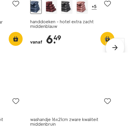
+5
handdoeken - hotel extra zacht
ar
middenblauw
6
.
49
vanaf
nieuw
it
washandje 16x21cm zware kwaliteit
middenbruin