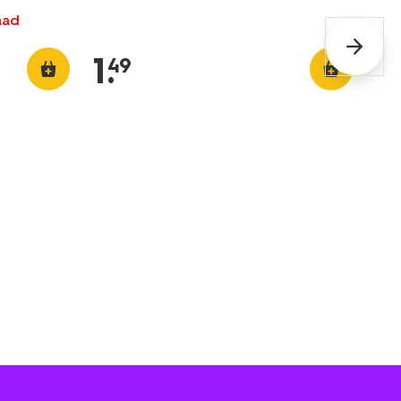
aad
1
.
49