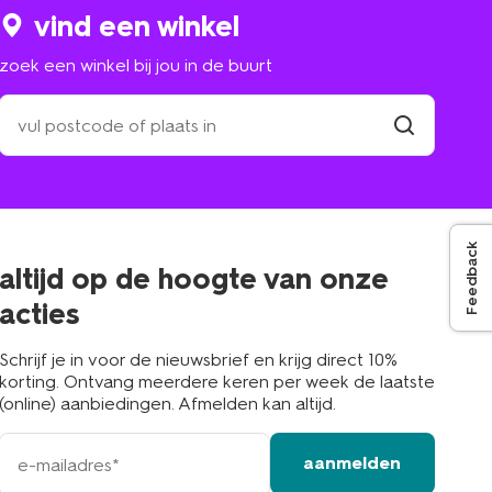
vind een winkel
zoek een winkel bij jou in de buurt
zoek
een
winkel
vind
winkel
bij
jou
in
de
Feedback
buurt
altijd op de hoogte van onze
acties
Schrijf je in voor de nieuwsbrief en krijg direct 10%
korting. Ontvang meerdere keren per week de laatste
(online) aanbiedingen. Afmelden kan altijd.
e-
aanmelden
mailadres