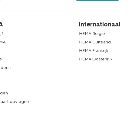
A
internationaal
jf
HEMA België
EMA
HEMA Duitsland
d
HEMA Frankrijk
s
HEMA Oostenrijk
denis
e
rden
kaart opvragen