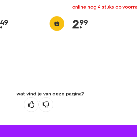
online nog 4 stuks op voorr
.
2
.
49
99
wat vind je van deze pagina?