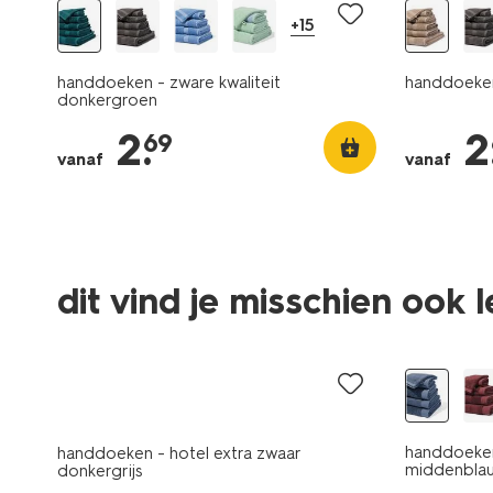
+15
handdoeken - zware kwaliteit
handdoeken
donkergroen
2
.
2
69
vanaf
vanaf
dit vind je misschien ook 
laag geprijsd
nieuw
handdoeken
handdoeken - hotel extra zwaar
middenbla
donkergrijs