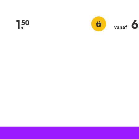
1
.
6
50
vanaf