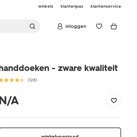
winkels
klantenpas
klantenservice
inloggen
handdoeken - zware kwaliteit
(128)
/wonen-
slapen/badkamer/handdoeken/handdoeken-
N/A
-
-
zware-
kwaliteit-
1000015132.html
winkelvoorraad