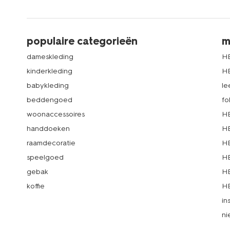
populaire categorieën
m
dameskleding
H
kinderkleding
H
babykleding
le
beddengoed
fo
woonaccessoires
HE
handdoeken
HE
raamdecoratie
HE
speelgoed
HE
gebak
HE
koffie
HE
in
ni