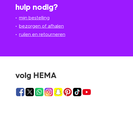
hulp nodig?
mijn bestelling
bezorgen of afhalen
ruilen en retourneren
volg HEMA