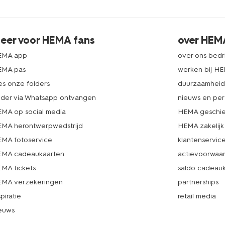
eer voor HEMA fans
over HEM
EMA app
over ons bedri
EMA pas
werken bij H
es onze folders
duurzaamhei
lder via Whatsapp ontvangen
nieuws en per
MA op social media
HEMA geschie
MA herontwerpwedstrijd
HEMA zakelijk
MA fotoservice
klantenservic
MA cadeaukaarten
actievoorwaa
MA tickets
saldo cadeau
MA verzekeringen
partnerships
spiratie
retail media
euws