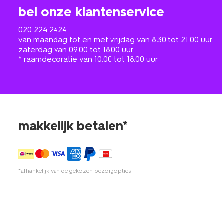
bel onze klantenservice
020 224 2424
van maandag tot en met vrijdag van 8.30 tot 21.00 uur
zaterdag van 09.00 tot 18.00 uur
* raamdecoratie van 10.00 tot 18.00 uur
makkelijk betalen*
*afhankelijk van de gekozen bezorgopties