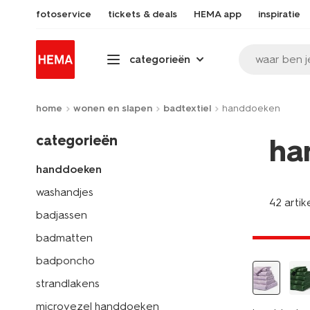
fotoservice
tickets & deals
HEMA app
inspiratie
waar ben j
categorieën
home
wonen en slapen
badtextiel
handdoeken
categorieën
ha
handdoeken
washandjes
42 artik
nieuw
badjassen
laag gepri
badmatten
badponcho
strandlakens
microvezel handdoeken