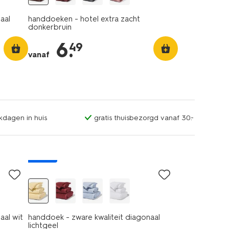
aal
handdoeken - hotel extra zacht
donkerbruin
6
.
49
vanaf
kdagen in huis
gratis thuisbezorgd vanaf 30.-
nieuw
aal wit
handdoek - zware kwaliteit diagonaal
lichtgeel