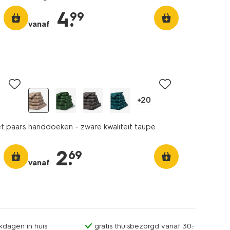
4
.
99
vanaf
0
+20
et paars
handdoeken - zware kwaliteit taupe
2
.
69
vanaf
kdagen in huis
gratis thuisbezorgd vanaf 30.-