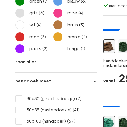
groen
(7)
blauw
(6)
klantbeoo
grijs
(6)
roze
(4)
wit
(4)
bruin
(3)
nieuw
rood
(3)
oranje
(2)
paars
(2)
beige
(1)
handdoeken 
toon alles
middenbrui
2
handdoek maat
vanaf
30x30 (gezichtsdoekje)
(7)
nieuw
30x55 (gastendoekje)
(41)
50x100 (handdoek)
(37)