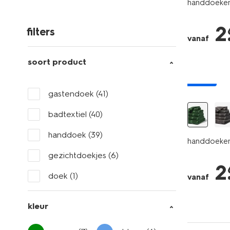
handdoeken -
2
filters
vanaf
soort product
nieuw
gastendoek
(41)
badtextiel
(40)
handdoek
(39)
handdoeken 
gezichtdoekjes
(6)
2
doek
(1)
vanaf
kleur