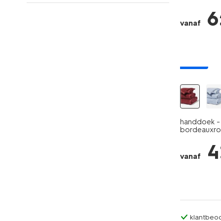
6
vanaf
nieuw
handdoek - 
bordeauxr
4
vanaf
klantbeoo