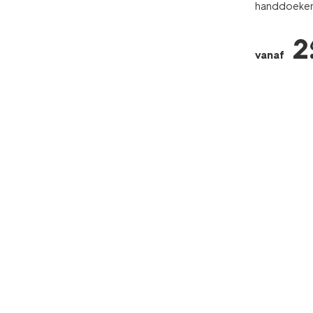
handdoeken 
2
vanaf