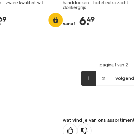
- zware kwaliteit wit
handdoeken - hotel extra zacht
donkergrijs
.
6
.
69
49
vanaf
pagina 1 van 2
1
volgen
2
vo
pa
wat vind je van ons assortimen