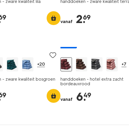
 zware kwaliteit lila
handdoeken - zware kwaliteit terr
.
2
.
69
69
vanaf
nieuw
+20
+7
- zware kwaliteit bosgroen
handdoeken - hotel extra zacht
bordeauxrood
.
6
.
69
49
vanaf