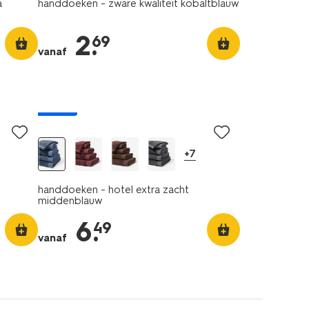
a
handdoeken - zware kwaliteit kobaltblauw
2
.
69
vanaf
nieuw
+7
handdoeken - hotel extra zacht
middenblauw
6
.
49
vanaf