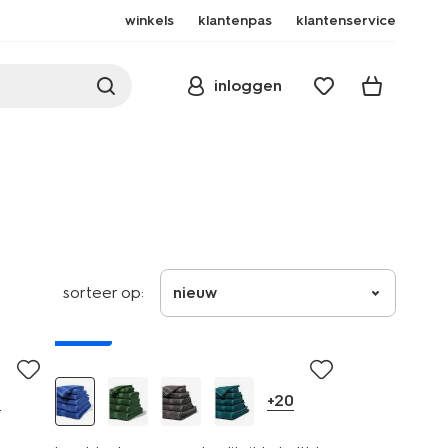
winkels
klantenpas
klantenservice
inloggen
sorteer op:
nieuw
nieuw
0
+20