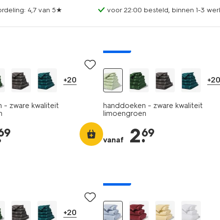
rdeling: 4,7 van 5★
voor 22:00 besteld, binnen 1-3 wer
nieuw
+20
+2
- zware kwaliteit
handdoeken - zware kwaliteit
n
limoengroen
.
2
.
69
69
vanaf
nieuw
+20