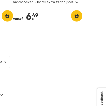
handdoeken - hotel extra zacht ijsblauw
6
.
49
vanaf
de
lgende
gina
Feedback
t?