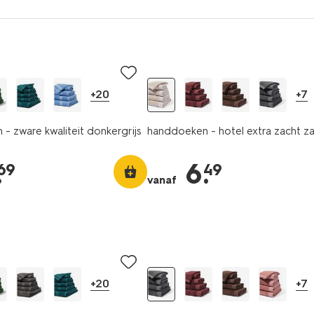
+20
+7
- zware kwaliteit donkergrijs
handdoeken - hotel extra zacht z
.
6
.
69
49
vanaf
+20
+7