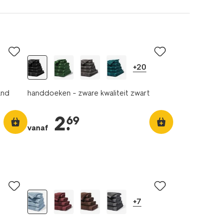
+20
and
handdoeken - zware kwaliteit zwart
2
.
69
vanaf
+7