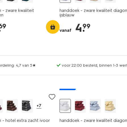
- zware kwaliteit
handdoek - zware kwaliteit diagon
en
ijsblauw
.
4
.
69
99
vanaf
rdeling: 4,7 van 5★
voor 22:00 besteld, binnen 1-3 wer
nieuw
+7
- hotel extra zacht ivoor
handdoek - zware kwaliteit diagon