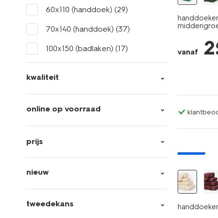
60x110 (handdoek)
(29)
handdoeken 
middengro
70x140 (handdoek)
(37)
2
100x150 (badlaken)
(17)
vanaf
kwaliteit
online op voorraad
klantbeoo
prijs
nieuw
nieuw
tweedekans
handdoeken 