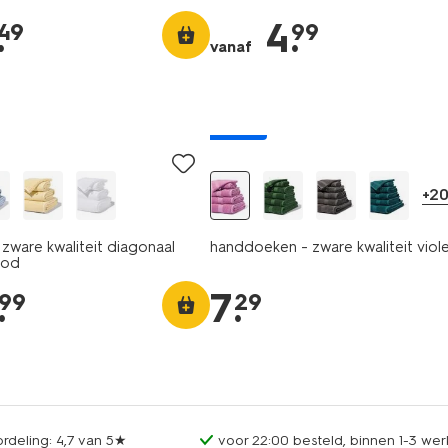
.
4
.
49
99
vanaf
nieuw
+2
zware kwaliteit diagonaal
handdoeken - zware kwaliteit viol
ood
.
7
.
99
29
rdeling: 4,7 van 5★
voor 22:00 besteld, binnen 1-3 wer