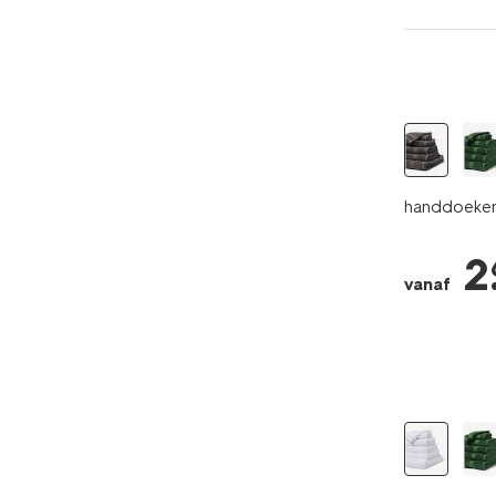
handdoeken 
2
vanaf