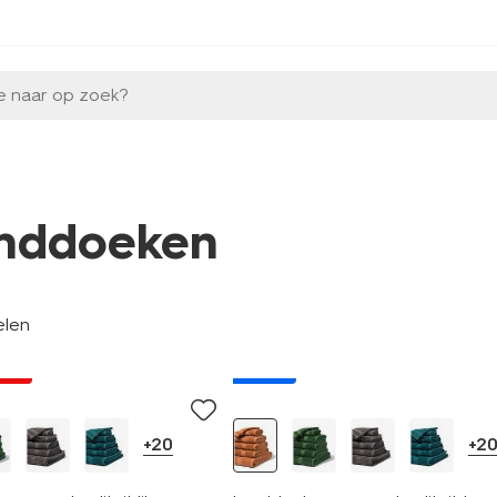
e naar op zoek?
nddoeken
elen
jsd
nieuw
+20
+2