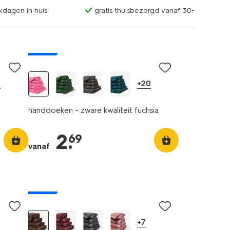
kdagen in huis
gratis thuisbezorgd vanaf 30.-
nieuw
0
+20
handdoeken - zware kwaliteit fuchsia
2
.
69
vanaf
nieuw
+7