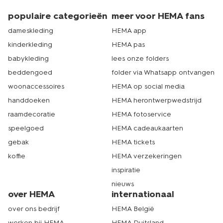
wilt opfrissen, dan hebben we ook handige tips voor je
om je
gordijnen te wassen
. Echt HEMA.
populaire categorieën
meer voor HEMA fans
dameskleding
HEMA app
kinderkleding
HEMA pas
babykleding
lees onze folders
beddengoed
folder via Whatsapp ontvangen
woonaccessoires
HEMA op social media
handdoeken
HEMA herontwerpwedstrijd
raamdecoratie
HEMA fotoservice
speelgoed
HEMA cadeaukaarten
gebak
HEMA tickets
koffie
HEMA verzekeringen
inspiratie
nieuws
over HEMA
internationaal
over ons bedrijf
HEMA België
werken bij HEMA
HEMA Duitsland