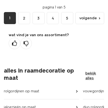
pagina 1 van 5
1
volgende
2
3
4
5
volgende
pagina
wat vind je van ons assortiment?
alles in raamdecoratie op
bekijk
maat
alles
rolgordijnen op maat
vouwgordijnen
jaloezieën op maat
duo rolgordij