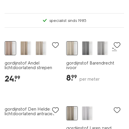
specialist sinds 1985
+2
gordijnstof Andel
gordijnstof Barendrecht
lichtdoorlatend strepen
ivoor
ecru-terra
8
.
24
.
99
99
per meter
laag geprijsd
gordijnstof Den Helder
lichtdoorlatend antraciet
gordijnstof Laren zand