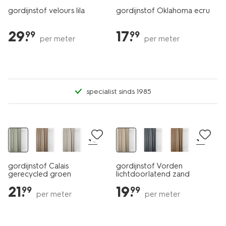
gordijnstof velours lila
gordijnstof Oklahoma ecru
29
.
17
.
99
99
per meter
per meter
specialist sinds 1985
+6
+4
gordijnstof Calais
gordijnstof Vorden
gerecycled groen
lichtdoorlatend zand
21
.
19
.
99
99
per meter
per meter