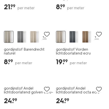
21
.
8
.
99
99
per meter
per meter
+2
+4
gordijnstof Barendrecht
gordijnstof Vorden
naturel
lichtdoorlatend ecru
8
.
19
.
99
99
per meter
per meter
gordijnstof Andel
gordijnstof Andel
lichtdoorlatend golven ecru-
lichtdoorlatend octa ecru-
groen
cognac
24
.
24
.
99
99