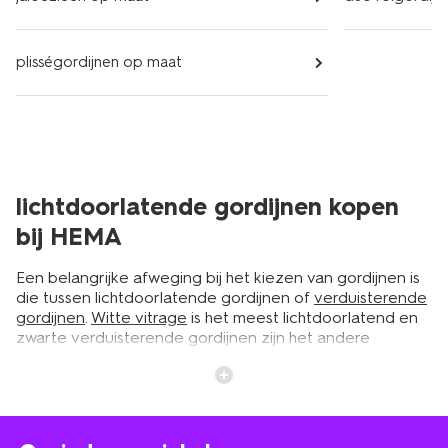
plisségordijnen op maat
lichtdoorlatende gordijnen kopen
bij HEMA
Een belangrijke afweging bij het kiezen van gordijnen is
die tussen lichtdoorlatende gordijnen of
verduisterende
gordijnen
.
Witte vitrage
is het meest lichtdoorlatend en
zwarte verduisterende gordijnen zijn het andere
uiterste. Daartussen heb je nog allerlei soorten waar je
uit kunt kiezen. En dan is ook de kleur nog iets om over
na te denken. Lichtdoorlatende gordijnen zorgen ervoor
dat je voldoende licht in een ruimte laat komen, zonder
dat je privacy verliest. Ze geven de ruimte een rustige