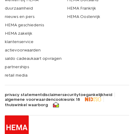
duurzaamheid
HEMA Frankrijk
nieuws en pers
HEMA Oostenrijk
HEMA geschiedenis
HEMA zakelijk
klantenservice
actievoorwaarden
saldo cadeaukaart opvragen
partnerships
retail media
privacy statement
disclaimer
security
toegankelijkheid
algemene voorwaarden
cookies
nix 18
thuiswinkel waarborg