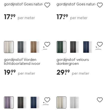
gordijnstof Goes naturel
gordijnstof Goes naturel
17
.
17
.
99
99
per meter
per meter
+4
+17
gordijnstof Vorden
gordijnstof velours
lichtdoorlatend ivoor
donkergroen
19
.
29
.
99
99
per meter
per meter
+17