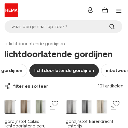
inloggen
waar ben je naar op zoek?
lichtdoorlatende gordijnen
lichtdoorlatende gordijnen
 gordijnen
lichtdoorlatende gordijnen
inbetween
101 artikelen
filter en sorteer
+6
+2
gordijnstof Calais
gordijnstof Barendrecht
lichtdoorlatend ecru
lichtgrijs