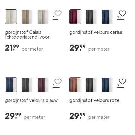
+6
+17
gordijnstof Calais
gordijnstof velours cerise
lichtdoorlatend ivoor
21
.
29
.
99
99
per meter
per meter
+17
+17
gordijnstof velours blauw
gordijnstof velours roze
29
.
29
.
99
99
per meter
per meter