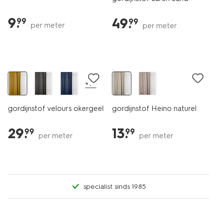
9
.
49
.
99
99
per meter
per meter
+17
gordijnstof velours okergeel
gordijnstof Heino naturel
29
.
13
.
99
99
per meter
per meter
specialist sinds 1985