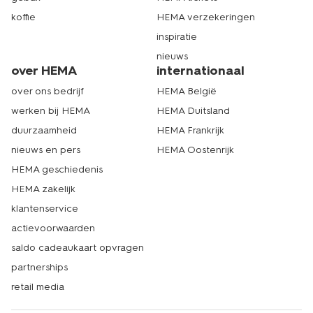
koffie
HEMA verzekeringen
inspiratie
nieuws
over HEMA
internationaal
over ons bedrijf
HEMA België
werken bij HEMA
HEMA Duitsland
duurzaamheid
HEMA Frankrijk
nieuws en pers
HEMA Oostenrijk
HEMA geschiedenis
HEMA zakelijk
klantenservice
actievoorwaarden
saldo cadeaukaart opvragen
partnerships
retail media