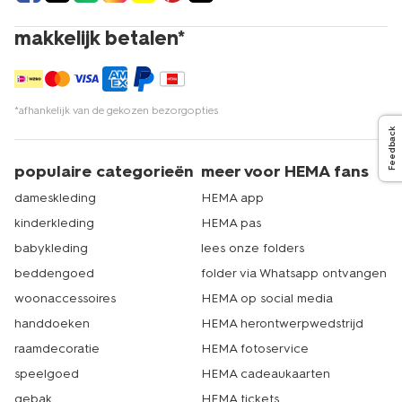
makkelijk betalen*
*afhankelijk van de gekozen bezorgopties
Feedback
populaire categorieën
meer voor HEMA fans
dameskleding
HEMA app
kinderkleding
HEMA pas
babykleding
lees onze folders
beddengoed
folder via Whatsapp ontvangen
woonaccessoires
HEMA op social media
handdoeken
HEMA herontwerpwedstrijd
raamdecoratie
HEMA fotoservice
speelgoed
HEMA cadeaukaarten
gebak
HEMA tickets