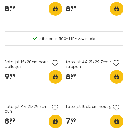
8
.
8
.
99
99
afhalen in 500+ HEMA winkels
fotolijst 15x20cm hout
fotolijst A4 21x29.7cm hout
bolletjes
strepen
9
.
8
.
99
49
fotolijst A4 21x29.7cm hout
fotolijst 10x15cm hout golf
dun
8
.
7
.
99
49