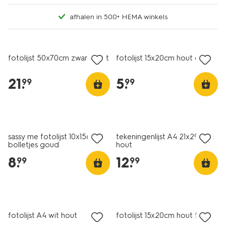
afhalen in 500+ HEMA winkels
fotolijst 50x70cm zwart hout
fotolijst 15x20cm hout dun
21
.
5
.
99
99
nieuw
sassy me fotolijst 10x15cm
tekeningenlijst A4 21x29.7cm
bolletjes goud
hout
8
.
12
.
99
99
fotolijst A4 wit hout
fotolijst 15x20cm hout facet