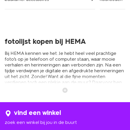
fotolijst kopen bij HEMA
Bij HEMA kennen we het. Je hebt heel veel prachtige
foto’s op je telefoon of computer staan, waar mooie
verhalen en herinneringen aan verbonden zijn. Na een
tijdje verdwijnen je digitale en afgedrukte herinneringen
uit het zicht. Zonde! Want al die fijne momenten
verdienen toch een plekje aan de muur? Daarvoor ben
je bij HEMA aan het juiste adres. Je hebt ruime keuze uit
leuke fotolijstjes in verschillende kleuren en maten. Van
grote en kleine fotolijsten tot mooie glazen varianten.
Zo krijgt iedere dierbare foto een plekje in het zicht.
Denk nog eens terug aan die fijne vakantie, de eerste
vind een winkel
jaren van je kind of aan een speciaal moment met je
zoek een winkel bij jou in de buurt
beste vriend. Deze momenten verdienen het om
ingelijst te worden. De fotolijsten hebben een goedkoop