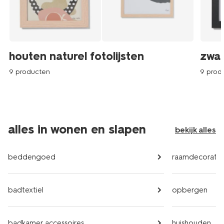
houten naturel fotolijsten
zwar
9 producten
9 prod
alles in wonen en slapen
bekijk alles
beddengoed
raamdecoratie
badtextiel
opbergen
badkamer accessoires
huishouden