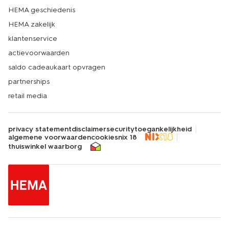
HEMA geschiedenis
HEMA zakelijk
klantenservice
actievoorwaarden
saldo cadeaukaart opvragen
partnerships
retail media
privacy statement
disclaimer
security
toegankelijkheid
algemene voorwaarden
cookies
nix 18
thuiswinkel waarborg