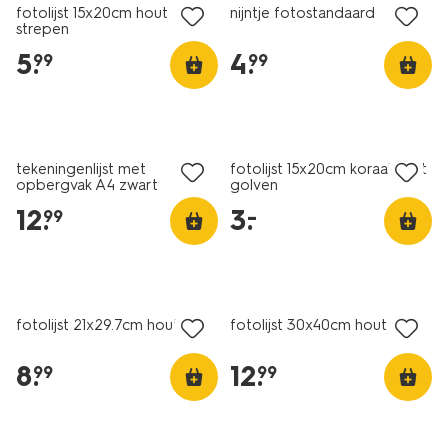
fotolijst 15x20cm hout
nijntje fotostandaard
strepen
5
.
4
.
99
99
laag geprijsd
tekeningenlijst met
fotolijst 15x20cm koraal hout
opbergvak A4 zwart
golven
12
.
3
.
–
99
fotolijst 21x29.7cm hout dun
fotolijst 30x40cm hout dun
8
.
12
.
99
99