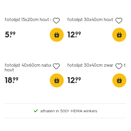
fotolijst 15x20cm hout dun
fotolijst 30x40cm hout dun
5
.
12
.
99
99
fotolijst 40x60cm naturel
fotolijst 30x40cm zwart hout
hout
18
.
12
.
99
99
afhalen in 500+ HEMA winkels