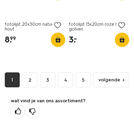
laag geprijsd
fotolijst 20x30cm naturel
fotolijst 15x20cm roze hout
hout
golven
8
.
3
.
–
99
1
volgende
2
3
4
5
volgende
pagina
wat vind je van ons assortiment?