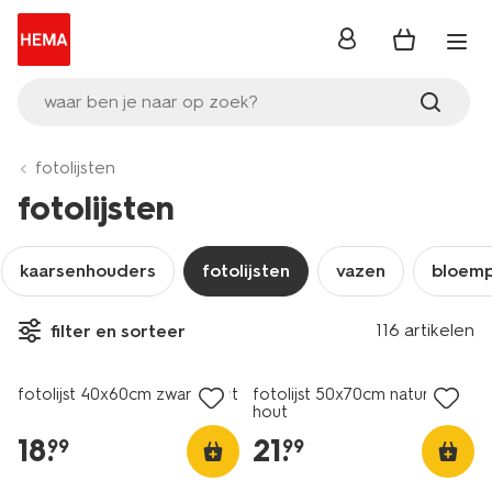
inloggen
waar ben je naar op zoek?
fotolijsten
fotolijsten
kaarsenhouders
fotolijsten
vazen
bloem
116 artikelen
filter en sorteer
fotolijst 40x60cm zwart hout
fotolijst 50x70cm naturel
hout
18
.
21
.
99
99