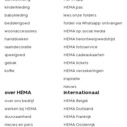
begrijpen we. Kies er dan voor om je bestelling op te
halen in de dichtstbijzijnde winkel. Geef dit tijdens het
kinderkleding
HEMA pas
bestellen even aan. Dan kun je jouw bestelling binnen 1-
babykleding
lees onze folders
2 werkdagen bij het door jou gekozen filiaal ophalen. Tot
snel! Echt HEMA.
beddengoed
folder via Whatsapp ontvangen
woonaccessoires
HEMA op social media
handdoeken
HEMA herontwerpwedstrijd
raamdecoratie
HEMA fotoservice
speelgoed
HEMA cadeaukaarten
gebak
HEMA tickets
koffie
HEMA verzekeringen
inspiratie
nieuws
over HEMA
internationaal
over ons bedrijf
HEMA België
werken bij HEMA
HEMA Duitsland
duurzaamheid
HEMA Frankrijk
nieuws en pers
HEMA Oostenrijk