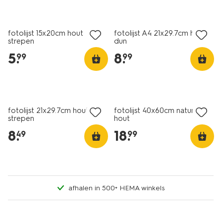
fotolijst 15x20cm hout
fotolijst A4 21x29.7cm hout
strepen
dun
5
.
8
.
99
99
fotolijst 21x29.7cm hout
fotolijst 40x60cm naturel
strepen
hout
8
.
18
.
49
99
afhalen in 500+ HEMA winkels