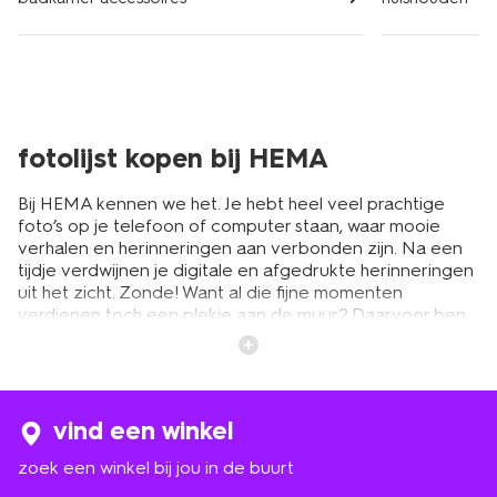
fotolijst kopen bij HEMA
Bij HEMA kennen we het. Je hebt heel veel prachtige
foto’s op je telefoon of computer staan, waar mooie
verhalen en herinneringen aan verbonden zijn. Na een
tijdje verdwijnen je digitale en afgedrukte herinneringen
uit het zicht. Zonde! Want al die fijne momenten
verdienen toch een plekje aan de muur? Daarvoor ben
je bij HEMA aan het juiste adres. Je hebt ruime keuze uit
leuke fotolijstjes in verschillende kleuren en maten. Van
grote en kleine fotolijsten tot mooie glazen varianten.
Zo krijgt iedere dierbare foto een plekje in het zicht.
Denk nog eens terug aan die fijne vakantie, de eerste
vind een winkel
jaren van je kind of aan een speciaal moment met je
zoek een winkel bij jou in de buurt
beste vriend. Deze momenten verdienen het om
ingelijst te worden. De fotolijsten hebben een goedkoop