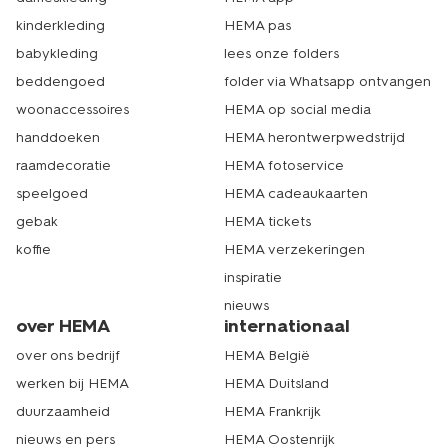
begrijpen we. Kies er dan voor om je bestelling op te
halen in de dichtstbijzijnde winkel. Geef dit tijdens het
kinderkleding
HEMA pas
bestellen even aan. Dan kun je jouw bestelling binnen 1-
babykleding
lees onze folders
2 werkdagen bij het door jou gekozen filiaal ophalen. Tot
snel! Echt HEMA.
beddengoed
folder via Whatsapp ontvangen
woonaccessoires
HEMA op social media
handdoeken
HEMA herontwerpwedstrijd
raamdecoratie
HEMA fotoservice
speelgoed
HEMA cadeaukaarten
gebak
HEMA tickets
koffie
HEMA verzekeringen
inspiratie
nieuws
over HEMA
internationaal
over ons bedrijf
HEMA België
werken bij HEMA
HEMA Duitsland
duurzaamheid
HEMA Frankrijk
nieuws en pers
HEMA Oostenrijk