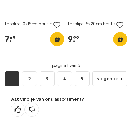
fotolijst 10x15cm hout golf
fotolijst 15x20cm hout golf
7
.
9
.
49
99
pagina 1 van 5
1
volgende
2
3
4
5
volgende
pagina
wat vind je van ons assortiment?