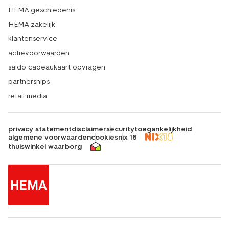
HEMA geschiedenis
HEMA zakelijk
klantenservice
actievoorwaarden
saldo cadeaukaart opvragen
partnerships
retail media
privacy statement
disclaimer
security
toegankelijkheid
algemene voorwaarden
cookies
nix 18
thuiswinkel waarborg