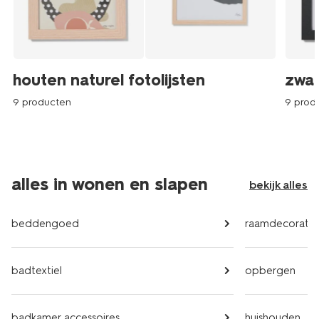
houten naturel fotolijsten
zwar
9 producten
9 prod
alles in wonen en slapen
bekijk alles
beddengoed
raamdecoratie
badtextiel
opbergen
badkamer accessoires
huishouden