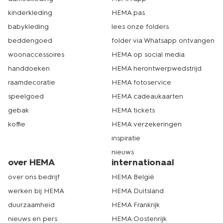
begrijpen we. Kies er dan voor om je bestelling op te
halen in de dichtstbijzijnde winkel. Geef dit tijdens het
kinderkleding
HEMA pas
bestellen even aan. Dan kun je jouw bestelling binnen 1-
babykleding
lees onze folders
2 werkdagen bij het door jou gekozen filiaal ophalen. Tot
snel! Echt HEMA.
beddengoed
folder via Whatsapp ontvangen
woonaccessoires
HEMA op social media
handdoeken
HEMA herontwerpwedstrijd
raamdecoratie
HEMA fotoservice
speelgoed
HEMA cadeaukaarten
gebak
HEMA tickets
koffie
HEMA verzekeringen
inspiratie
nieuws
over HEMA
internationaal
over ons bedrijf
HEMA België
werken bij HEMA
HEMA Duitsland
duurzaamheid
HEMA Frankrijk
nieuws en pers
HEMA Oostenrijk