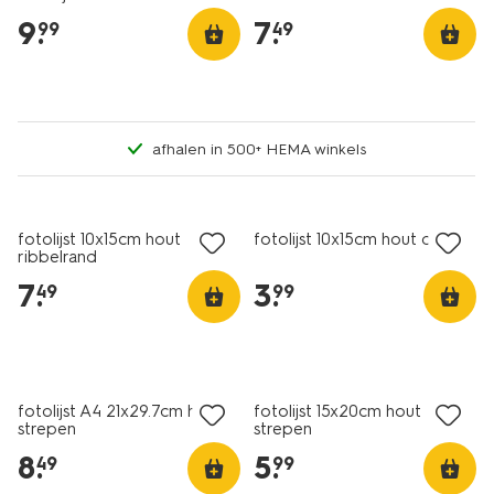
9
.
7
.
99
49
afhalen in 500+ HEMA winkels
fotolijst 10x15cm hout
fotolijst 10x15cm hout dun
ribbelrand
7
.
3
.
49
99
fotolijst A4 21x29.7cm hout
fotolijst 15x20cm hout
strepen
strepen
8
.
5
.
49
99