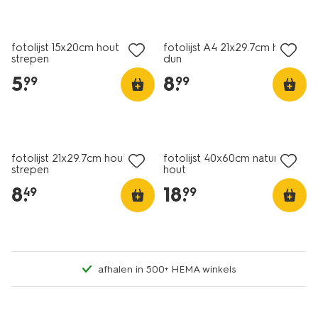
fotolijst 15x20cm hout
fotolijst A4 21x29.7cm hout
strepen
dun
5
.
8
.
99
99
fotolijst 21x29.7cm hout
fotolijst 40x60cm naturel
strepen
hout
8
.
18
.
49
99
afhalen in 500+ HEMA winkels