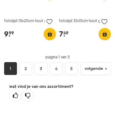
fotolijst 15x20cm hout golf
fotolijst 10x15cm hout golf
9
.
7
.
99
49
pagina 1 van 5
1
volgende
2
3
4
5
volgende
pagina
wat vind je van ons assortiment?