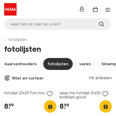
inloggen
waar ben je naar op zoek?
fotolijsten
fotolijsten
kaarsenhouders
fotolijsten
vazen
bloem
116 artikelen
filter en sorteer
nieuw
fotolijst 21x29.7cm hout dun
sassy me fotolijst 10x15cm
bolletjes goud
8
.
8
.
99
99