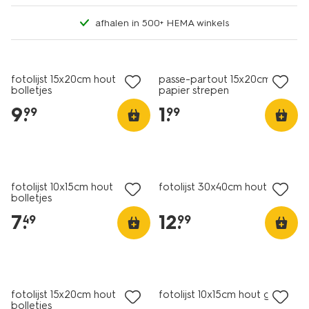
afhalen in 500+ HEMA winkels
fotolijst 15x20cm hout
passe-partout 15x20cm
bolletjes
papier strepen
9
.
1
.
99
99
fotolijst 10x15cm hout
fotolijst 30x40cm hout dun
bolletjes
7
.
12
.
49
99
fotolijst 15x20cm hout
fotolijst 10x15cm hout golf
bolletjes