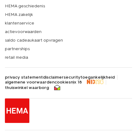
HEMA geschiedenis
HEMA zakelijk
klantenservice
actievoorwaarden
saldo cadeaukaart opvragen
partnerships
retail media
privacy statement
disclaimer
security
toegankelijkheid
algemene voorwaarden
cookies
nix 18
thuiswinkel waarborg