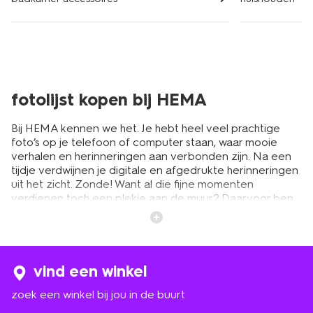
fotolijst kopen bij HEMA
Bij HEMA kennen we het. Je hebt heel veel prachtige
foto’s op je telefoon of computer staan, waar mooie
verhalen en herinneringen aan verbonden zijn. Na een
tijdje verdwijnen je digitale en afgedrukte herinneringen
uit het zicht. Zonde! Want al die fijne momenten
verdienen toch een plekje aan de muur? Daarvoor ben
je bij HEMA aan het juiste adres. Je hebt ruime keuze uit
leuke fotolijstjes in verschillende kleuren en maten. Van
grote en kleine fotolijsten tot mooie glazen varianten.
Zo krijgt iedere dierbare foto een plekje in het zicht.
Denk nog eens terug aan die fijne vakantie, de eerste
vind een winkel
jaren van je kind of aan een speciaal moment met je
zoek een winkel bij jou in de buurt
beste vriend. Deze momenten verdienen het om
ingelijst te worden. De fotolijsten hebben een goedkoop