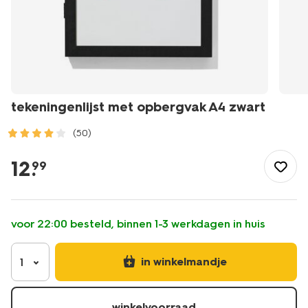
tekeningenlijst met opbergvak A4 zwart
(50)
/wonen-
slapen/wonen/fotolijsten/tekeningenlijst-
12
.
99
met-
opbergvak-
a4-
zwart-
voor 22:00 besteld, binnen 1-3 werkdagen in huis
13620067.html
in winkelmandje
1
winkelvoorraad