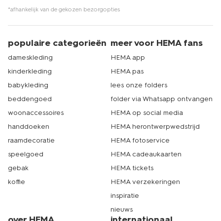
*afhankelijk van de gekozen bezorgopties
populaire categorieën
meer voor HEMA fans
dameskleding
HEMA app
kinderkleding
HEMA pas
babykleding
lees onze folders
beddengoed
folder via Whatsapp ontvangen
woonaccessoires
HEMA op social media
handdoeken
HEMA herontwerpwedstrijd
raamdecoratie
HEMA fotoservice
speelgoed
HEMA cadeaukaarten
gebak
HEMA tickets
koffie
HEMA verzekeringen
inspiratie
nieuws
over HEMA
internationaal