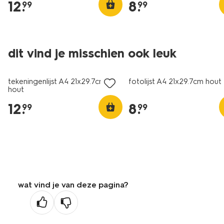
12
.
8
.
99
99
dit vind je misschien ook leuk
tekeningenlijst A4 21x29.7cm
fotolijst A4 21x29.7cm hout
hout
12
.
8
.
99
99
wat vind je van deze pagina?