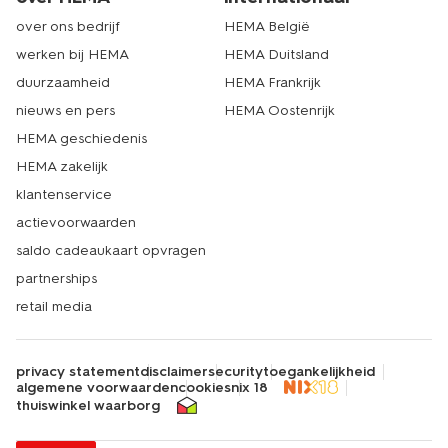
over ons bedrijf
HEMA België
werken bij HEMA
HEMA Duitsland
duurzaamheid
HEMA Frankrijk
nieuws en pers
HEMA Oostenrijk
HEMA geschiedenis
HEMA zakelijk
klantenservice
actievoorwaarden
saldo cadeaukaart opvragen
partnerships
retail media
privacy statement
disclaimer
security
toegankelijkheid
algemene voorwaarden
cookies
nix 18
thuiswinkel waarborg