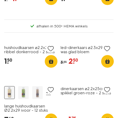
afhalen in 500+ HEMA winkels
vegan
laag geprijsd
sale
huishoudkaarsen ⌀2.2x25cm
led-dinerkaars ⌀2.3x29cm
ribbel donkerrood - 2 stuks
was glad bloem
1
.
2
.
50
50
3
.
99
vegan
vegan
sale
dinerkaarsen ⌀2.2x25cm
+6
spikkel groen-roze - 2 stuks
lange huishoudkaarsen
Ø2.2x29 ivoor - 12 stuks