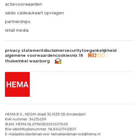
actievoorwaarden
saldo cadeaukaart opvragen
partnerships
retail media
privacy statement
disclaimer
security
toegankelijkheid
algemene voorwaarden
cookies
nix 18
thuiswinkel waarborg
HEMA B.V., NDSM-straat 10,1033 SB Amsterdam
KvK-nummer: 34215639
IBAN: HEMA NL67INGB0651607663
Btw-identificatienummer: NL814217412B01
E-mailadres klantenservice: hemaklantenservice@hema.nl