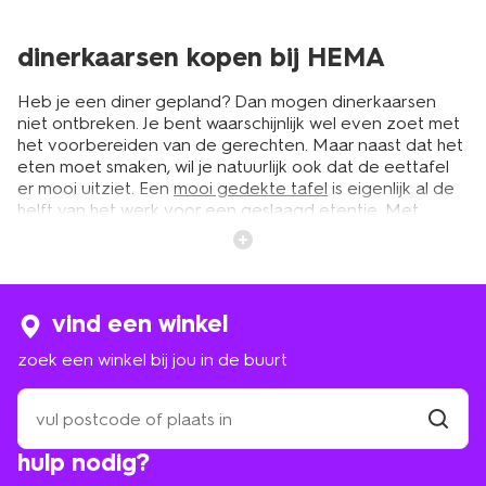
dinerkaarsen kopen bij HEMA
Heb je een diner gepland? Dan mogen dinerkaarsen
niet ontbreken. Je bent waarschijnlijk wel even zoet met
het voorbereiden van de gerechten. Maar naast dat het
eten moet smaken, wil je natuurlijk ook dat de eettafel
er mooi uitziet. Een
mooi gedekte tafel
is eigenlijk al de
helft van het werk voor een geslaagd etentje. Met
dinerkaarsen creëer je een chique en knusse look aan
tafel. Bij HEMA vind je een ruim assortiment aan
dinerkaarsen in diverse kleuren, afmetingen en
varianten. Voor ieder interieur en iedere gelegenheid
zitten er mooie exemplaren tussen. Maak het helemaal
vind een winkel
af met een bijpassend
tafelkleed
en borden. Zo maak je
zoek een winkel bij jou in de buurt
de ervaring van je gasten compleet.
zoek
een
lange en korte dinerkaarsen in
winkel
vind
hulp nodig?
diverse kleuren
winkel
bij
jou