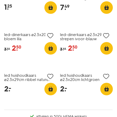
1
.
7
.
25
49
sale
sale
led-dinerkaars ⌀2.3x20cm
led-dinerkaars ⌀2.3x29cm
bloem lila
strepen ivoor-blauw
2
.
2
.
50
50
3
.
3
.
59
99
laag geprijsd
laag geprijsd
led huishoudkaars
led huishoudkaars
⌀2.3x29cm ribbel naturel
⌀2.3x20cm lichtgroen
2
.
2
.
–
–
afhalen in 500+ HEMA winkels