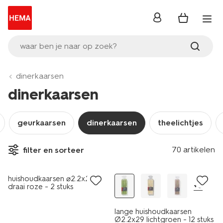
inloggen
waar ben je naar op zoek?
dinerkaarsen
dinerkaarsen
geurkaarsen
dinerkaarsen
theelichtjes
vegan
70 artikelen
filter en sorteer
laag geprijsd
vegan
huishoudkaarsen ⌀2.2x20cm
+6
draai roze - 2 stuks
lange huishoudkaarsen
Ø2.2x29 lichtgroen - 12 stuks