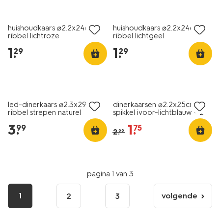
vegan
vegan
huishoudkaars ⌀2.2x24cm
huishoudkaars ⌀2.2x24cm
ribbel lichtroze
ribbel lichtgeel
1
.
1
.
29
29
vegan
sale
led-dinerkaars ⌀2.3x29cm
dinerkaarsen ⌀2.2x25cm
ribbel strepen naturel
spikkel ivoor-lichtblauw - 2
stuks
3
.
1
.
99
75
2
.
99
pagina 1 van 3
1
volgende
2
3
volgende
pagina