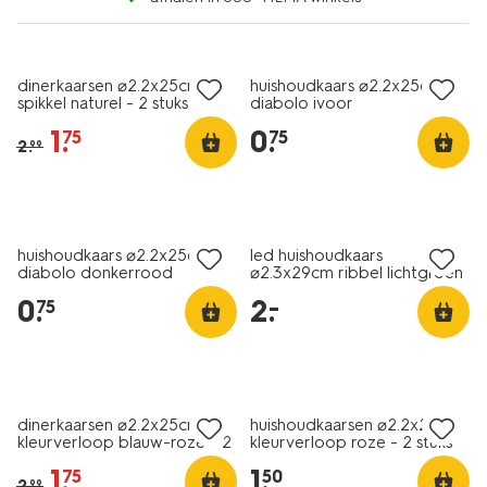
vegan
vegan
sale
laag geprijsd
dinerkaarsen ⌀2.2x25cm
huishoudkaars ⌀2.2x25cm
spikkel naturel - 2 stuks
diabolo ivoor
1
.
0
.
75
75
2
.
99
vegan
laag geprijsd
laag geprijsd
huishoudkaars ⌀2.2x25cm
led huishoudkaars
diabolo donkerrood
⌀2.3x29cm ribbel lichtgroen
0
.
2
.
–
75
vegan
vegan
sale
laag geprijsd
dinerkaarsen ⌀2.2x25cm
huishoudkaarsen ⌀2.2x25cm
kleurverloop blauw-roze - 2
kleurverloop roze - 2 stuks
stuks
1
.
1
.
75
50
2
.
99