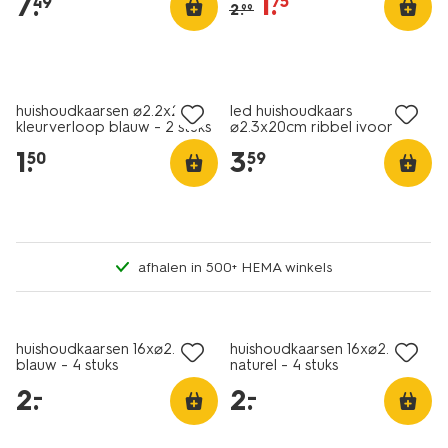
1
.
7
.
75
49
2
.
99
vegan
laag geprijsd
huishoudkaarsen ⌀2.2x25cm
led huishoudkaars
kleurverloop blauw - 2 stuks
⌀2.3x20cm ribbel ivoor
1
.
3
.
50
59
afhalen in 500+ HEMA winkels
vegan
vegan
laag geprijsd
laag geprijsd
huishoudkaarsen 16x⌀2.2cm
huishoudkaarsen 16x⌀2.2cm
blauw - 4 stuks
naturel - 4 stuks
2
.
2
.
–
–