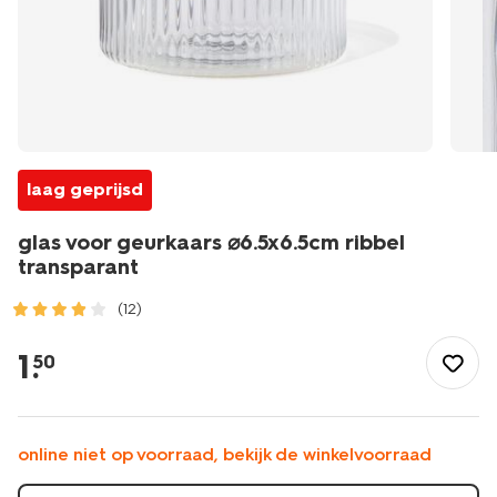
laag geprijsd
glas voor geurkaars ⌀6.5x6.5cm ribbel
transparant
(12)
/wonen-
slapen/wonen/kaarsen/geurkaarsen/glas-
1
.
50
voor-
geurkaars-
%E2%8C%806.5x6.5cm-
ribbel-
online niet op voorraad, bekijk de winkelvoorraad
transparant-
13507521.html