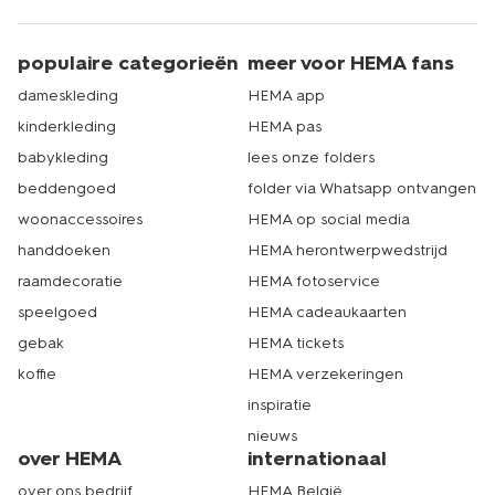
populaire categorieën
meer voor HEMA fans
dameskleding
HEMA app
kinderkleding
HEMA pas
babykleding
lees onze folders
beddengoed
folder via Whatsapp ontvangen
woonaccessoires
HEMA op social media
handdoeken
HEMA herontwerpwedstrijd
raamdecoratie
HEMA fotoservice
speelgoed
HEMA cadeaukaarten
gebak
HEMA tickets
koffie
HEMA verzekeringen
inspiratie
nieuws
over HEMA
internationaal
over ons bedrijf
HEMA België