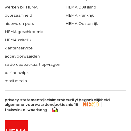
werken bij HEMA
HEMA Duitsland
duurzaamheid
HEMA Frankrijk
nieuws en pers
HEMA Oostenrijk
HEMA geschiedenis
HEMA zakelijk
klantenservice
actievoorwaarden
saldo cadeaukaart opvragen
partnerships
retail media
privacy statement
disclaimer
security
toegankelijkheid
algemene voorwaarden
cookies
nix 18
thuiswinkel waarborg