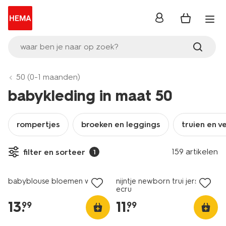
inloggen
waar ben je naar op zoek?
50 (0-1 maanden)
babykleding in maat 50
rompertjes
broeken en leggings
truien en v
159 artikelen
filter en sorteer
1
nieuw
babyblouse bloemen wit
nijntje newborn trui jersey
ecru
13
.
11
.
99
99