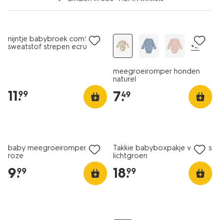
nieuw
nieuw
nijntje babybroek comfy fit
+2
sweatstof strepen ecru
meegroeiromper honden
naturel
11
.
7
.
99
49
nieuw
nieuw
baby meegroeiromper rib
Takkie babyboxpakje velours
roze
lichtgroen
9
.
18
.
99
99
nieuw
sale