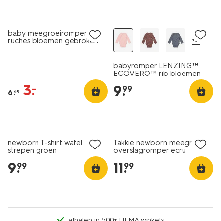
sale
nieuw
baby meegroeiromper
+3
ruches bloemen gebroken
wit
babyromper LENZING™
ECOVERO™ rib bloemen
lichtroze
3
.
–
9
.
99
6
.
49
nieuw
newborn T-shirt wafel
Takkie newborn meegroei
strepen groen
overslagromper ecru
9
.
11
.
99
99
afhalen in 500+ HEMA winkels