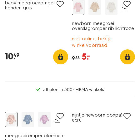
baby meegroeiromper rib
+2
honden grijs
newborn meegroei
overslagromper rib lichtroze
niet online, bekijk
winkelvoorraad
10
.
5
.
–
49
9
.
99
afhalen in 500+ HEMA winkels
nieuw
nijntje newborn boxpakje
+2
ecru
meegroeiromper bloemen