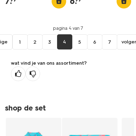
7
.
8
.
pagina 4 van 7
ige
4
volge
1
2
3
5
6
7
ga
aar
de
wat vind je van ons assortiment?
orige
agina
shop de set