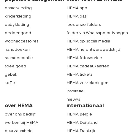
dameskleding
HEMA app
kinderkleding
HEMA pas
babykleding
lees onze folders
beddengoed
folder via Whatsapp ontvangen
woonaccessoires
HEMA op social media
handdoeken
HEMA herontwerpwedstrijd
raamdecoratie
HEMA fotoservice
speelgoed
HEMA cadeaukaarten
gebak
HEMA tickets
koffie
HEMA verzekeringen
inspiratie
nieuws
over HEMA
internationaal
over ons bedrijf
HEMA België
werken bij HEMA
HEMA Duitsland
duurzaamheid
HEMA Frankrijk