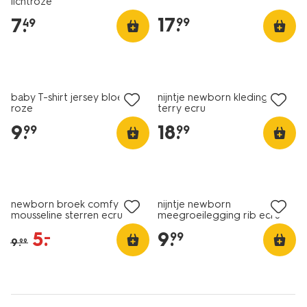
lichtroze
17
.
7
.
99
49
nieuw
baby T-shirt jersey bloemen
nijntje newborn kledingset
roze
terry ecru
9
.
18
.
99
99
sale
newborn broek comfy fit
nijntje newborn
mousseline sterren ecru
meegroeilegging rib ecru
5
.
9
.
–
99
9
.
99