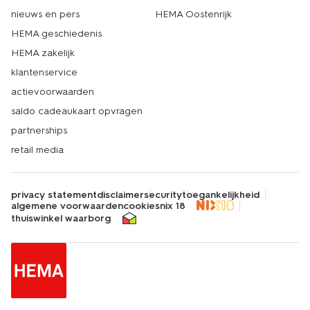
nieuws en pers
HEMA Oostenrijk
HEMA geschiedenis
HEMA zakelijk
klantenservice
actievoorwaarden
saldo cadeaukaart opvragen
partnerships
retail media
privacy statement
disclaimer
security
toegankelijkheid
algemene voorwaarden
cookies
nix 18
thuiswinkel waarborg