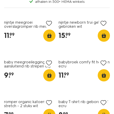
afhalen in 500+ HEMA winkels
nijntje meegroei
nijntje newborn trui gebreid
overslagromper rib met
gebroken wit
stretch ecru
11
.
15
.
99
99
nieuw
nieuw
baby meegroeilegging
babybroek comfy fit honden
aansluitend rib strepen olijf
ecru
9
.
11
.
99
99
2 stuks
nieuw
romper organic katoen
baby T-shirt rib geborduurd
stretch - 2 stuks wit
ecru
99
99