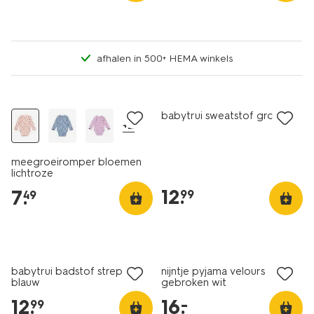
afhalen in 500+ HEMA winkels
nieuw
nieuw
babytrui sweatstof groen
+2
meegroeiromper bloemen
lichtroze
12
.
7
.
99
49
nieuw
babytrui badstof strepen
nijntje pyjama velours
blauw
gebroken wit
12
.
16
.
–
99