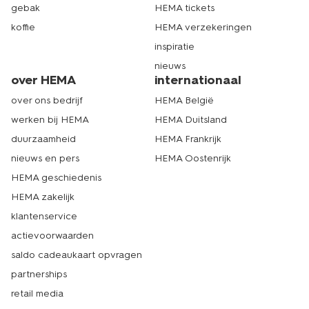
gebak
HEMA tickets
koffie
HEMA verzekeringen
inspiratie
nieuws
over HEMA
internationaal
over ons bedrijf
HEMA België
werken bij HEMA
HEMA Duitsland
duurzaamheid
HEMA Frankrijk
nieuws en pers
HEMA Oostenrijk
HEMA geschiedenis
HEMA zakelijk
klantenservice
actievoorwaarden
saldo cadeaukaart opvragen
partnerships
retail media