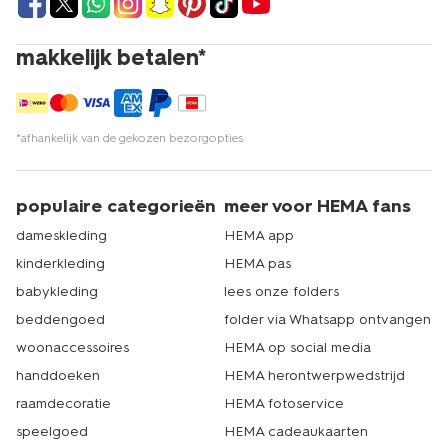
makkelijk betalen*
*afhankelijk van de gekozen bezorgopties
populaire categorieën
meer voor HEMA fans
dameskleding
HEMA app
kinderkleding
HEMA pas
babykleding
lees onze folders
beddengoed
folder via Whatsapp ontvangen
woonaccessoires
HEMA op social media
handdoeken
HEMA herontwerpwedstrijd
raamdecoratie
HEMA fotoservice
speelgoed
HEMA cadeaukaarten