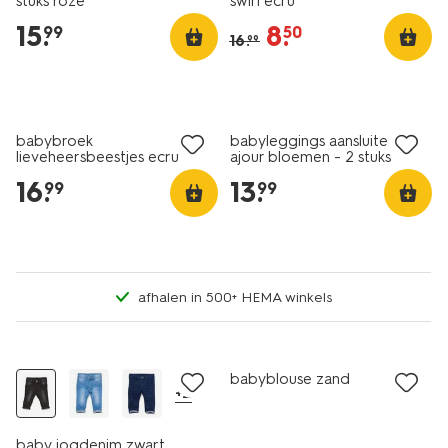
stuks roze
swirl ecru
15
.
8
.
99
50
16
.
99
nieuw
nieuw
babybroek
babyleggings aansluitend
lieveheersbeestjes ecru
ajour bloemen - 2 stuks
blauw
16
.
13
.
99
99
afhalen in 500+ HEMA winkels
nieuw
babyblouse zand
+2
baby jogdenim zwart