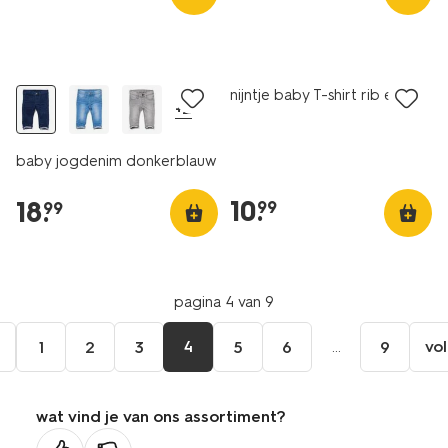
nieuw
nijntje baby T-shirt rib ecru
+2
baby jogdenim donkerblauw
10
.
18
.
99
99
pagina 4 van 9
e
4
...
vo
1
2
3
5
6
9
wat vind je van ons assortiment?
ge
na