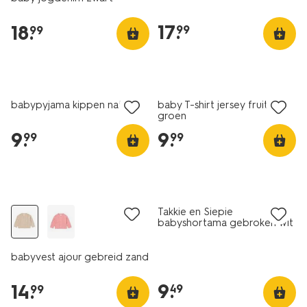
17
.
18
.
99
99
nieuw
nieuw
babypyjama kippen naturel
baby T-shirt jersey fruit
groen
9
.
9
.
99
99
nieuw
Takkie en Siepie
babyshortama gebroken wit
babyvest ajour gebreid zand
9
.
14
.
49
99