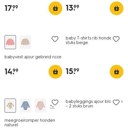
13
.
17
.
99
99
nieuw
nieuw
baby T-shirts rib honden - 2
stuks beige
babyvest ajour gebreid roze
15
.
14
.
99
99
nieuw
nieuw
babyleggings ajour bloemen
+2
- 2 stuks bruin
meegroeiromper honden
naturel