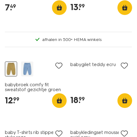
13
.
7
.
99
49
afhalen in 500+ HEMA winkels
nieuw
nieuw
babygilet teddy ecru
babybroek comfy fit
sweatstof gezichtje groen
18
.
12
.
99
99
nieuw
sale
baby T-shirts rib stippen - 2
babykledingset mousseline