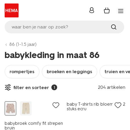
inloggen
waar ben je naar op zoek?
86 (1-1.5 jaar)
babykleding in maat 86
rompertjes
broeken en leggings
truien en v
204 artikelen
filter en sorteer
1
nieuw
nieuw
baby T-shirts rib bloemen - 2
stuks ecru
babybroek comfy fit strepen
bruin