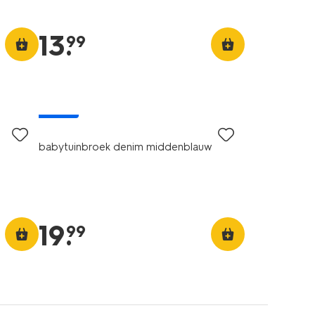
13
.
99
nieuw
babytuinbroek denim middenblauw
19
.
99