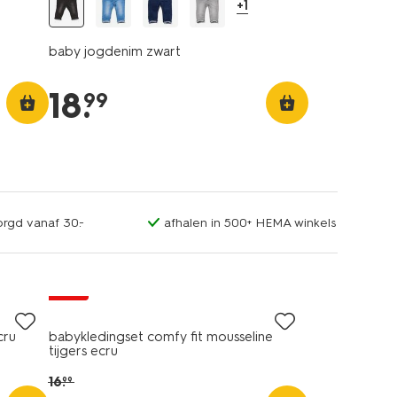
+1
baby jogdenim zwart
18
.
99
orgd vanaf 30.-
afhalen in 500+ HEMA winkels
sale
cru
babykledingset comfy fit mousseline
tijgers ecru
16
.
99