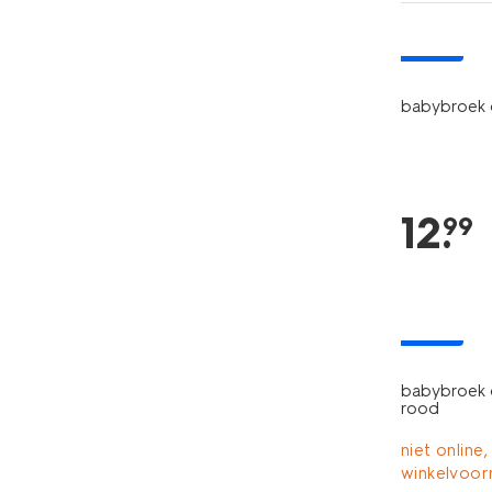
nieuw
babybroek 
12
.
99
nieuw
babybroek c
rood
niet online,
winkelvoor