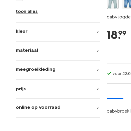
toon alles
baby jogden
18
.
kleur
99
materiaal
meegroeikleding
voor 22:0
prijs
nieuw
online op voorraad
babybroek l