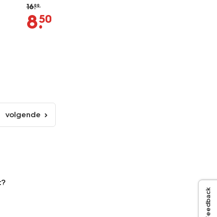
16
.
99
8
.
50
volgende
volgende
pagina
t?
Feedback