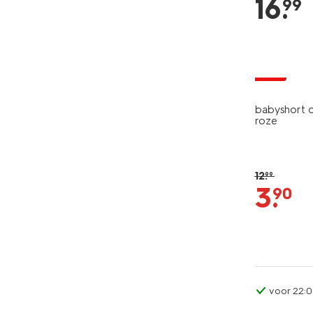
16
.
99
sale
babyshort c
roze
12
.
99
3
.
90
voor 22:0