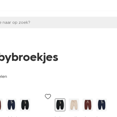
e naar op zoek?
bybroekjes
elen