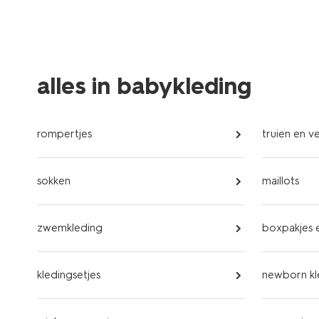
alles in babykleding
rompertjes
truien en v
sokken
maillots
zwemkleding
boxpakjes e
kledingsetjes
newborn kl