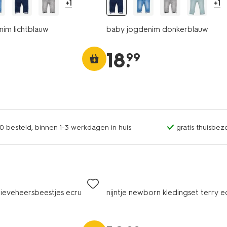
+1
+1
im lichtblauw
baby jogdenim donkerblauw
18
.
99
0 besteld, binnen 1-3 werkdagen in huis
gratis thuisbez
ieveheersbeestjes ecru
nijntje newborn kledingset terry e