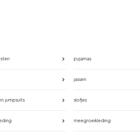
esten
pyjamas
jassen
n jumpsuits
slofjes
eding
meegroeikleding