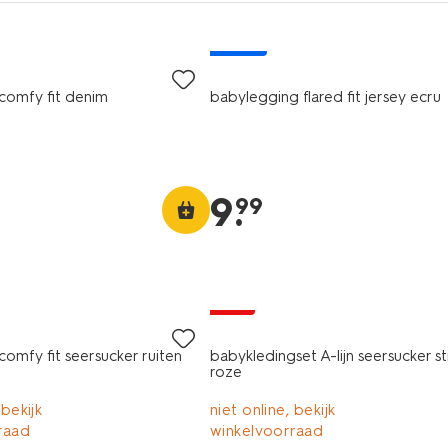
nieuw
comfy fit denim
babylegging flared fit jersey ecru
9
.
99
sale
omfy fit seersucker ruiten
babykledingset A-lijn seersucker s
roze
 bekijk
niet online, bekijk
raad
winkelvoorraad