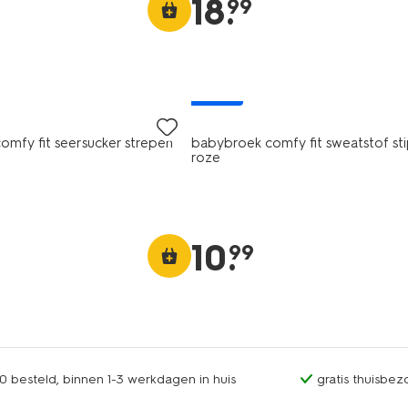
18
.
99
nieuw
omfy fit seersucker strepen
babybroek comfy fit sweatstof st
roze
10
.
99
0 besteld, binnen 1-3 werkdagen in huis
gratis thuisbez