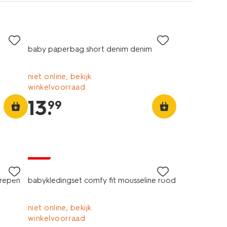
baby paperbag short denim denim
niet online, bekijk
winkelvoorraad
13
.
99
sale
trepen
babykledingset comfy fit mousseline rood
niet online, bekijk
winkelvoorraad