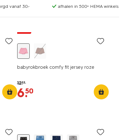
orgd vanaf 30.-
afhalen in 500+ HEMA winkels
sale
babyrokbroek comfy fit jersey roze
12
.
99
6
.
50