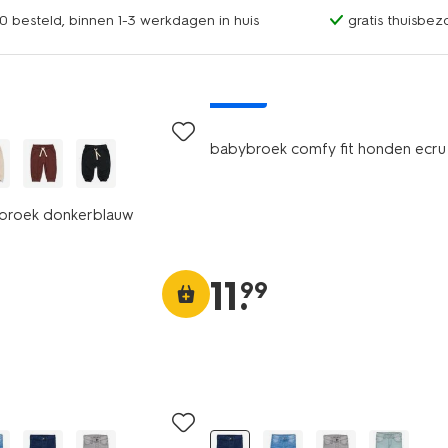
0 besteld, binnen 1-3 werkdagen in huis
gratis thuisbez
nieuw
babybroek comfy fit honden ecru
broek donkerblauw
11
.
99