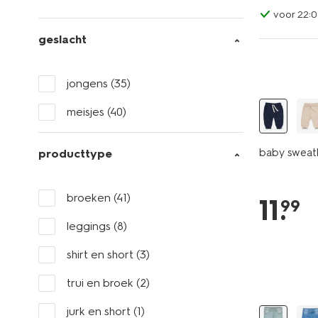
voor 22:0
geslacht
jongens
(35)
meisjes
(40)
baby sweat
producttype
broeken
(41)
11
.
99
leggings
(8)
shirt en short
(3)
trui en broek
(2)
jurk en short
(1)