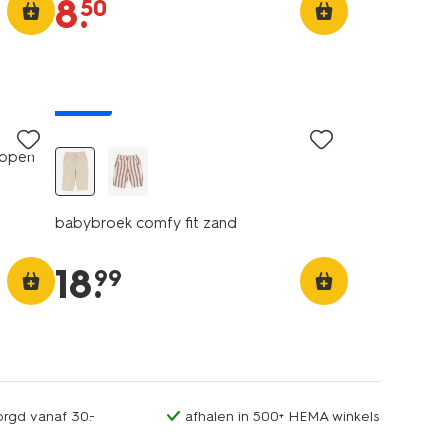
8
.
50
nieuw
ippen
babybroek comfy fit zand
18
.
99
orgd vanaf 30.-
afhalen in 500+ HEMA winkels