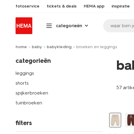
fotoservice
tickets & deals
HEMA app
inspiratie
waar ben j
categorieën
home
baby
babykleding
broeken en leggings
categorieën
ba
leggings
shorts
57 artik
spijkerbroeken
tuinbroeken
filters