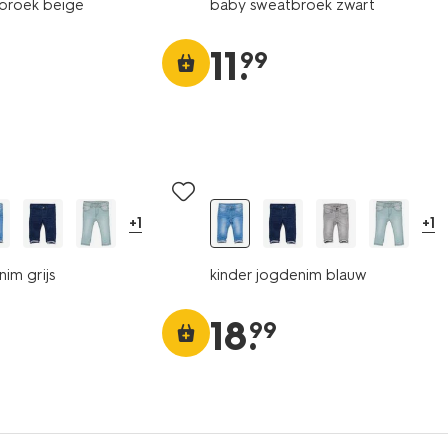
broek beige
baby sweatbroek zwart
11
.
99
+1
+1
im grijs
kinder jogdenim blauw
18
.
99