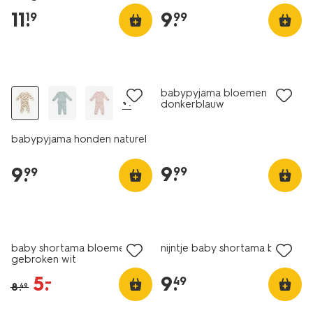
11
.
9
.
19
99
nieuw
nieuw
babypyjama bloemen
+1
donkerblauw
babypyjama honden naturel
9
.
9
.
99
99
sale
baby shortama bloemen
nijntje baby shortama beige
gebroken wit
5
.
9
.
–
49
8
.
49