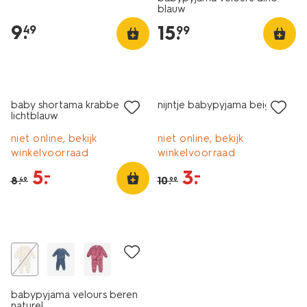
blauw
9
.
15
.
49
99
sale
sale
baby shortama krabben
nijntje babypyjama beige
lichtblauw
niet online, bekijk
niet online, bekijk
winkelvoorraad
winkelvoorraad
5
.
3
.
–
–
8
.
10
.
49
99
nieuw
babypyjama velours beren
naturel