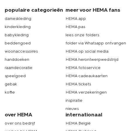
populaire categorieën
meer voor HEMA fans
dameskleding
HEMA app
kinderkleding
HEMA pas
babykleding
lees onze folders
beddengoed
folder via Whatsapp ontvangen
woonaccessoires
HEMA op social media
handdoeken
HEMA herontwerpwedstrijd
raamdecoratie
HEMA fotoservice
speelgoed
HEMA cadeaukaarten
gebak
HEMA tickets
koffie
HEMA verzekeringen
inspiratie
nieuws
over HEMA
internationaal
over ons bedrijf
HEMA België