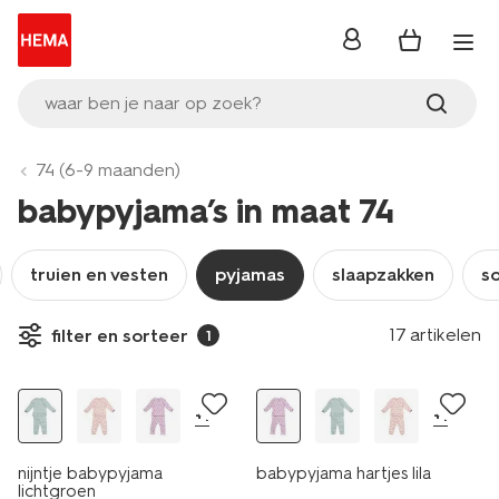
inloggen
waar ben je naar op zoek?
74 (6-9 maanden)
babypyjama’s in maat 74
truien en vesten
pyjamas
slaapzakken
s
17 artikelen
filter en sorteer
1
nieuw
nieuw
+1
+1
nijntje babypyjama
babypyjama hartjes lila
lichtgroen