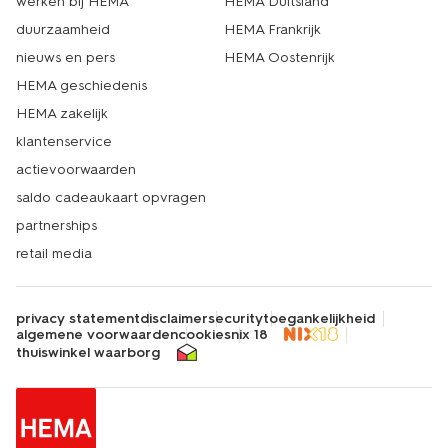
werken bij HEMA
HEMA Duitsland
duurzaamheid
HEMA Frankrijk
nieuws en pers
HEMA Oostenrijk
HEMA geschiedenis
HEMA zakelijk
klantenservice
actievoorwaarden
saldo cadeaukaart opvragen
partnerships
retail media
privacy statement
disclaimer
security
toegankelijkheid
algemene voorwaarden
cookies
nix 18
thuiswinkel waarborg