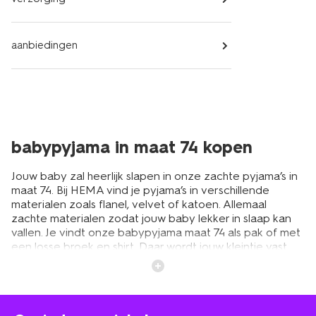
aanbiedingen
babypyjama in maat 74 kopen
Jouw baby zal heerlijk slapen in onze zachte pyjama’s in
maat 74. Bij HEMA vind je pyjama’s in verschillende
materialen zoals flanel, velvet of katoen. Allemaal
zachte materialen zodat jouw baby lekker in slaap kan
vallen. Je vindt onze babypyjama maat 74 als pak of met
een losse broek en shirt. Daar wordt jouw kleintje vast
slaperig van! Je baby slaapt in het begin heel veel
uurtjes. Het is belangrijk om dat te doen in een goede
pyjama. Combineer de pyjama met een leuke
knuffel
.
Deze kan jouw kleintje gezelschap houden tijdens het