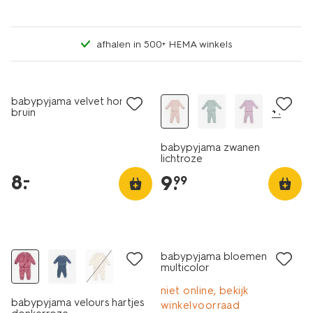
afhalen in 500+ HEMA winkels
laag geprijsd
nieuw
babypyjama velvet honden
+1
bruin
babypyjama zwanen
lichtroze
8
.
–
9
.
99
nieuw
sale
babypyjama bloemen
multicolor
niet online, bekijk
babypyjama velours hartjes
winkelvoorraad