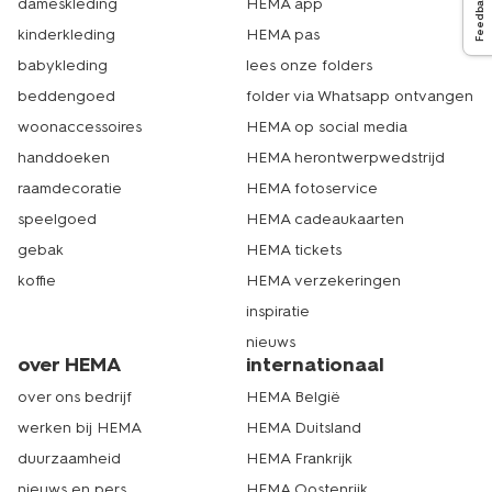
Feedback
dameskleding
HEMA app
kinderkleding
HEMA pas
babykleding
lees onze folders
beddengoed
folder via Whatsapp ontvangen
woonaccessoires
HEMA op social media
handdoeken
HEMA herontwerpwedstrijd
raamdecoratie
HEMA fotoservice
speelgoed
HEMA cadeaukaarten
gebak
HEMA tickets
koffie
HEMA verzekeringen
inspiratie
nieuws
over HEMA
internationaal
over ons bedrijf
HEMA België
werken bij HEMA
HEMA Duitsland
duurzaamheid
HEMA Frankrijk
nieuws en pers
HEMA Oostenrijk