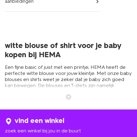
aanbiedingen
witte blouse of shirt voor je baby
kopen bij HEMA
Een fijne basic of juist met een printje; HEMA heeft de
perfecte witte blouse voor jouw kleintje. Met onze baby
blouses en shirts weet je zeker dat je baby zich goed
kan bewegen. De blouses en T-shirts zijn namelijk
gemaakt van de zachtste stoffen waardoor ze fijn
aanvoelen op het huidje van je baby. Leuk als
kraamcadeau of voor je eigen baby. Witte blouses en
shirts voor je baby heb je nooit genoeg.
vind een winkel
soorten babyblouses en -shirts in
zoek een winkel bij jou in de buurt