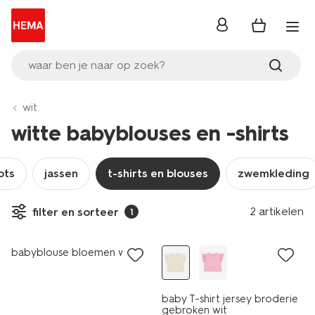
inloggen
waar ben je naar op zoek?
wit
witte babyblouses en -shirts
ots
jassen
t-shirts en blouses
zwemkleding
2 artikelen
filter en sorteer
1
nieuw
sale
babyblouse bloemen wit
baby T-shirt jersey broderie
gebroken wit