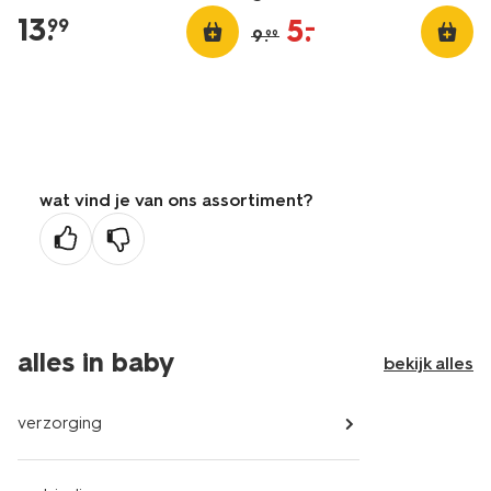
13
.
5
.
–
99
9
.
99
wat vind je van ons assortiment?
alles in baby
bekijk alles
verzorging