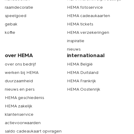
raamdecoratie
HEMA fotoservice
speelgoed
HEMA cadeaukaarten
gebak
HEMA tickets
koffie
HEMA verzekeringen
inspiratie
nieuws
over HEMA
internationaal
over ons bedrijf
HEMA België
werken bij HEMA
HEMA Duitsland
duurzaamheid
HEMA Frankrijk
nieuws en pers
HEMA Oostenrijk
HEMA geschiedenis
HEMA zakelijk
klantenservice
actievoorwaarden
saldo cadeaukaart opvragen