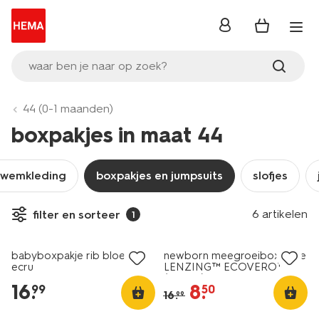
inloggen
waar ben je naar op zoek?
44 (0-1 maanden)
boxpakjes in maat 44
zwemkleding
boxpakjes en jumpsuits
slofjes
6 artikelen
filter en sorteer
1
nieuw
sale
babyboxpakje rib bloemen
newborn meegroeiboxpakje
ecru
LENZING™ ECOVERO™-
(viscose) rib dieren zalmroze
16
.
8
.
99
50
16
.
99