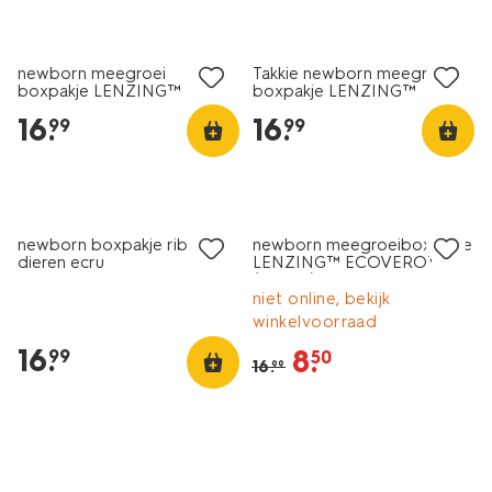
nieuw
newborn meegroei
Takkie newborn meegroei
boxpakje LENZING™
boxpakje LENZING™
ECOVERO™ rib zand
ECOVERO™ rib ecru
16
.
16
.
99
99
nieuw
sale
newborn boxpakje rib
newborn meegroeiboxpakje
dieren ecru
LENZING™ ECOVERO™-
(viscose) rib bloemen ecru
niet online, bekijk
winkelvoorraad
16
.
8
.
99
50
16
.
99