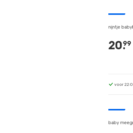
nieuw
nijntje baby
20
.
99
voor 22:0
nieuw
baby meegr