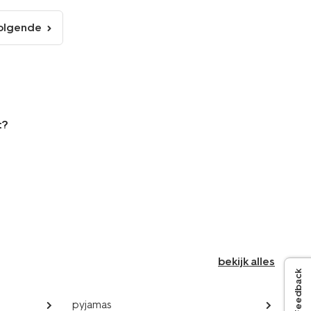
olgende
volgende
pagina
t?
bekijk alles
Feedback
pyjamas