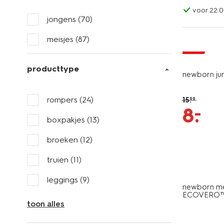
voor 22:0
jongens
(70)
meisjes
(87)
sale
producttype
newborn jum
rompers
(24)
15
.
99
–
8
.
boxpakjes
(13)
broeken
(12)
truien
(11)
leggings
(9)
newborn m
ECOVERO™ 
toon alles