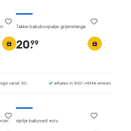
nieuw
en
Takkie babyboxpakje grijsmelange
20
.
99
orgd vanaf 30.-
afhalen in 500+ HEMA winkels
nieuw
ruin
nijntje babyvest ecru