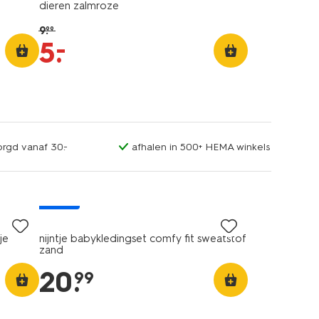
dieren zalmroze
9
.
99
–
5
.
orgd vanaf 30.-
afhalen in 500+ HEMA winkels
nieuw
je
nijntje babykledingset comfy fit sweatstof
zand
20
.
99