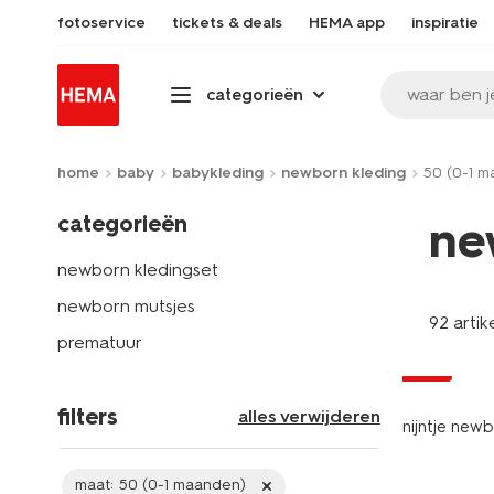
fotoservice
tickets & deals
HEMA app
inspiratie
waar ben j
categorieën
home
baby
babykleding
newborn kleding
50 (0-1 
categorieën
ne
newborn kledingset
newborn mutsjes
92 artik
prematuur
sale
filters
alles verwijderen
nijntje new
maat:
50 (0-1 maanden)