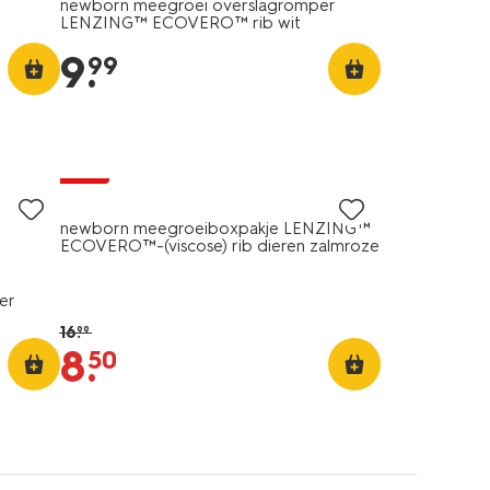
newborn meegroei overslagromper
LENZING™ ECOVERO™ rib wit
9
.
99
sale
newborn meegroeiboxpakje LENZING™
ECOVERO™-(viscose) rib dieren zalmroze
er
16
.
99
8
.
50