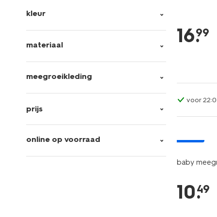
kleur
16
.
99
materiaal
meegroeikleding
voor 22:0
prijs
nieuw
online op voorraad
baby meegro
10
.
49