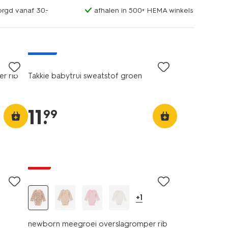
orgd vanaf 30.-
afhalen in 500+ HEMA winkels
nieuw
r rib
Takkie babytrui sweatstof groen
11
.
99
sale
+1
newborn meegroei overslagromper rib