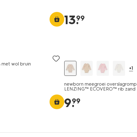
13
.
99
 met wol bruin
+1
newborn meegroei overslagromp
LENZING™ ECOVERO™ rib zand
9
.
99