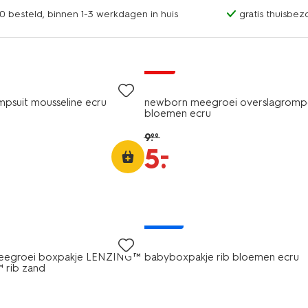
0 besteld, binnen 1-3 werkdagen in huis
gratis thuisbez
sale
psuit mousseline ecru
newborn meegroei overslagrompe
bloemen ecru
9
.
99
–
5
.
nieuw
eegroei boxpakje LENZING™
babyboxpakje rib bloemen ecru
rib zand