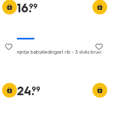
16
.
99
nieuw
nijntje babykledingset rib - 3 stuks bruin
24
.
99