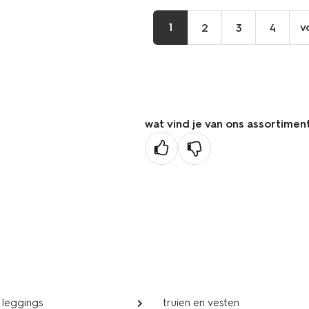
1
v
2
3
4
wat vind je van ons assortimen
 leggings
truien en vesten