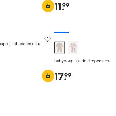
11
.
99
nieuw
pakje rib dieren ecru
babyboxpakje rib strepen ecru
17
.
99