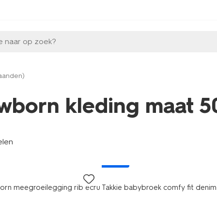
e naar op zoek?
maanden)
wborn kleding maat 5
elen
nieuw
born meegroeilegging rib ecru
Takkie babybroek comfy fit deni