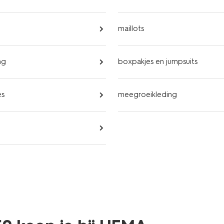
maillots
ng
boxpakjes en jumpsuits
es
meegroeikleding