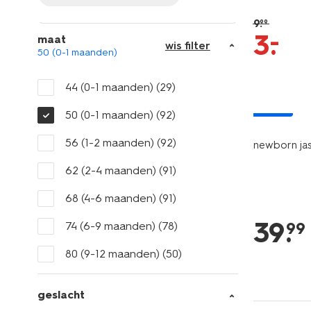
9
.
99
–
3
.
maat
wis filter
50 (0-1 maanden)
44 (0-1 maanden)
(29)
nieuw
50 (0-1 maanden)
(92)
56 (1-2 maanden)
(92)
newborn jas
62 (2-4 maanden)
(91)
68 (4-6 maanden)
(91)
39
.
99
74 (6-9 maanden)
(78)
80 (9-12 maanden)
(50)
geslacht