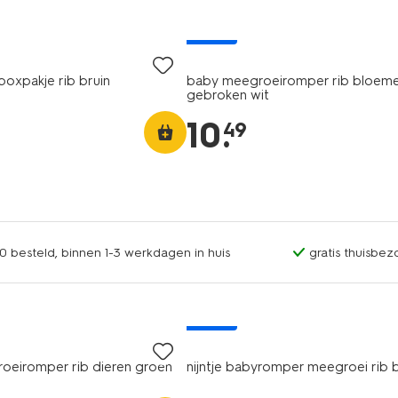
nieuw
boxpakje rib bruin
baby meegroeiromper rib bloem
gebroken wit
10
.
49
0 besteld, binnen 1-3 werkdagen in huis
gratis thuisbez
nieuw
oeiromper rib dieren groen
nijntje babyromper meegroei rib b