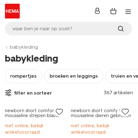
inloggen
waar ben je naar op zoek?
babykleding
babykleding
rompertjes
broeken en leggings
truien en v
367 artikelen
filter en sorteer
sale
sale
newborn short comfort fit
newborn short comfy fit
mousseline strepen blauw
mousseline dieren gebroken
wit
niet online, bekijk
niet online, bekijk
winkelvoorraad
winkelvoorraad