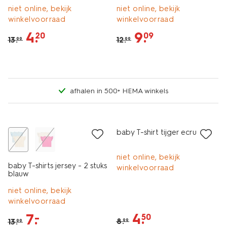
niet online, bekijk
niet online, bekijk
winkelvoorraad
winkelvoorraad
4
.
9
.
20
09
13
.
12
.
99
99
afhalen in 500+ HEMA winkels
sale
sale
baby T-shirt tijger ecru
niet online, bekijk
baby T-shirts jersey - 2 stuks
winkelvoorraad
blauw
niet online, bekijk
winkelvoorraad
4
.
7
.
–
50
8
.
13
.
99
99