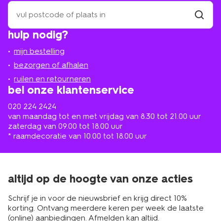
zoek
een
winkel
vind
hulp nodig?
winkel
bij
jou
mijn bestelling
in
de
bezorgen of afhalen
buurt
ruilen en retourneren
bel onze klantenservice
020 224 2424
van maandag tot en met vrijdag van 8.30 tot 21.00 uur
zaterdag van 09.00 tot 18.00 uur
* raamdecoratie van 10.00 tot 18.00 uur
altijd op de hoogte van onze acties
Schrijf je in voor de nieuwsbrief en krijg direct 10%
korting. Ontvang meerdere keren per week de laatste
(online) aanbiedingen. Afmelden kan altijd.