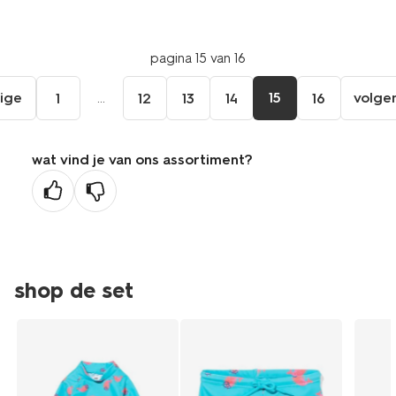
pagina 15 van 16
ige
...
15
volge
1
12
13
14
16
ga
aar
de
wat vind je van ons assortiment?
orige
agina
shop de set