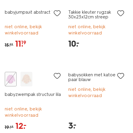
babyjumpsuit abstract bruin
Takkie kleuter rugzak
30x23x12cm streep
niet online, bekijk
niet online, bekijk
winkelvoorraad
winkelvoorraad
11
.
10
.
–
19
15
.
99
5 paar
korting
laag geprijsd
babysokken met katoen - 5
paar blauw
niet online, bekijk
babyzwempak structuur lila
winkelvoorraad
niet online, bekijk
winkelvoorraad
3
.
–
12
.
–
19
.
49