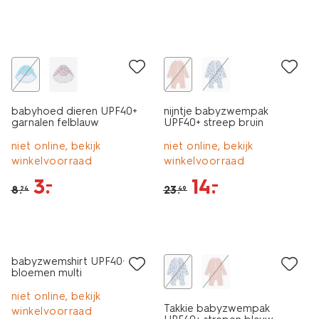
sale
korting
babyhoed dieren UPF40+
nijntje babyzwempak
garnalen felblauw
UPF40+ streep bruin
niet online, bekijk
niet online, bekijk
winkelvoorraad
winkelvoorraad
3
.
14
.
–
–
8
.
23
.
24
49
korting
korting
babyzwemshirt UPF40+
bloemen multi
niet online, bekijk
Takkie babyzwempak
winkelvoorraad