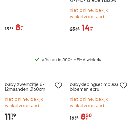
UPF40+ strepen blauw
niet online, bekijk
winkelvoorraad
8
.
–
14
.
–
13
.
23
.
49
49
afhalen in 500+ HEMA winkels
sale
baby zwemzitje 6-
babykledingset mousseline
12maanden Ø60cm
bloemen ecru
niet online, bekijk
niet online, bekijk
winkelvoorraad
winkelvoorraad
11
.
8
.
19
50
16
.
99
sale
laag geprijsd