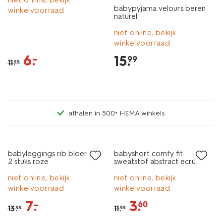
niet online, bekijk
babypyjama velours beren
winkelvoorraad
naturel
niet online, bekijk
winkelvoorraad
6
.
–
15
.
99
11
.
99
afhalen in 500+ HEMA winkels
sale
sale
babyleggings rib bloemen -
babyshort comfy fit
2 stuks roze
sweatstof abstract ecru
niet online, bekijk
niet online, bekijk
winkelvoorraad
winkelvoorraad
7
.
3
.
–
60
13
.
11
.
99
99