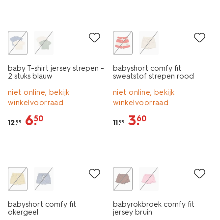
sale
sale
baby T-shirt jersey strepen -
babyshort comfy fit
2 stuks blauw
sweatstof strepen rood
niet online, bekijk
niet online, bekijk
winkelvoorraad
winkelvoorraad
6
.
3
.
50
60
12
.
11
.
99
99
sale
korting
babyshort comfy fit
babyrokbroek comfy fit
okergeel
jersey bruin