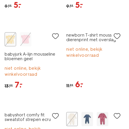
5
.
5
.
–
–
9
.
9
.
99
99
sale
sale
newborn T-shirt mousseline
dierenprint met overslag
gebroken wit
niet online, bekijk
babyjurk A-lijn mousseline
winkelvoorraad
bloemen geel
niet online, bekijk
winkelvoorraad
6
.
–
7
.
–
11
.
13
.
99
99
sale
nieuw
babyshort comfy fit
sweatstof strepen ecru