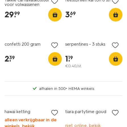
Takkie carnavalskostuum
feestbrillen karton 6 stuks
voor volwassenen
29
.
3
.
99
69
confetti 200 gram
serpentines - 3 stuks
2
.
1
.
39
19
€
0
.
40
/st.
afhalen in 500+ HEMA winkels
hawaï ketting
tiara partytime goud
alleen verkrijgbaar in de
niet online, bekijk
winkels, bekijk