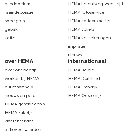
handdoeken
HEMA herontwerpwedstrijd
raamdecoratie
HEMA fotoservice
speelgoed
HEMA cadeaukaarten
gebak
HEMA tickets
koffie
HEMA verzekeringen
inspiratie
nieuws
over HEMA
internationaal
over ons bedrijf
HEMA België
werken bij HEMA
HEMA Duitsland
duurzaamheid
HEMA Frankrijk
nieuws en pers
HEMA Oostenrijk
HEMA geschiedenis
HEMA zakelijk
klantenservice
actievoorwaarden