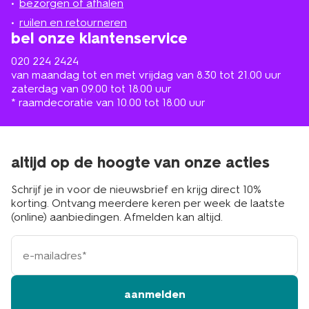
de
bezorgen of afhalen
buurt
ruilen en retourneren
bel onze klantenservice
020 224 2424
van maandag tot en met vrijdag van 8.30 tot 21.00 uur
zaterdag van 09.00 tot 18.00 uur
* raamdecoratie van 10.00 tot 18.00 uur
altijd op de hoogte van onze acties
Schrijf je in voor de nieuwsbrief en krijg direct 10%
korting. Ontvang meerdere keren per week de laatste
(online) aanbiedingen. Afmelden kan altijd.
e-
mailadres
aanmelden