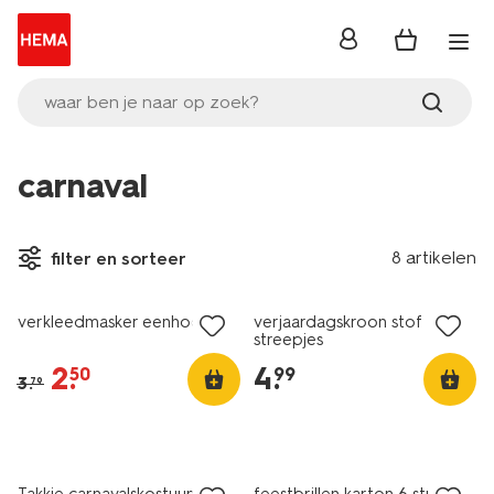
inloggen
waar ben je naar op zoek?
carnaval
8 artikelen
filter en sorteer
sale
verkleedmasker eenhoorn
verjaardagskroon stof
streepjes
2
.
4
.
50
99
3
.
79