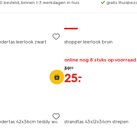
0 besteld, binnen 1-3 werkdagen in huis
gratis thuisbez
sale
dertas leerlook zwart
shopper leerlook bruin
online nog 8 stuks op voorraad
39
.
99
–
25
.
udertas 42x36cm teddy wit
strandtas 43x12x34cm strepen