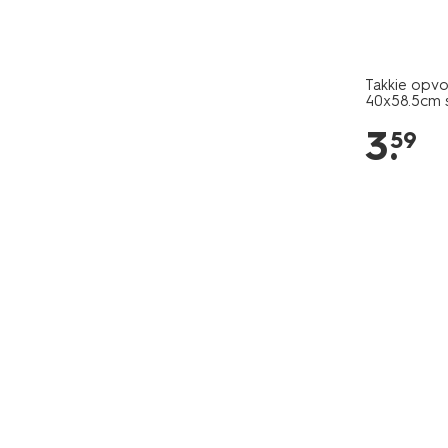
Takkie opv
40x58.5cm 
3
.
59