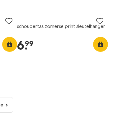
schoudertas zomerse print sleutelhanger
6
.
99
de
lgende
gina