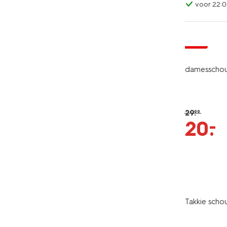
voor 22:0
sale
damesschou
29
.
99
–
20
.
Takkie scho