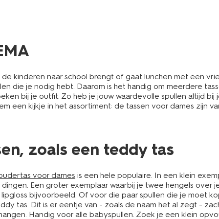
HEMA
e kinderen naar school brengt of gaat lunchen met een vriend(i
len die je nodig hebt. Daarom is het handig om meerdere tass
ken bij je outfit. Zo heb je jouw waardevolle spullen altijd bij
m een kijkje in het assortiment: de tassen voor dames zijn v
sen, zoals een teddy tas
oudertas voor dames
is een hele populaire. In een klein ex
 dingen. Een groter exemplaar waarbij je twee hengels over j
 lipgloss bijvoorbeeld. Of voor die paar spullen die je moet
 tas. Dit is er eentje van - zoals de naam het al zegt - zach
angen. Handig voor alle babyspullen. Zoek je een klein opvo