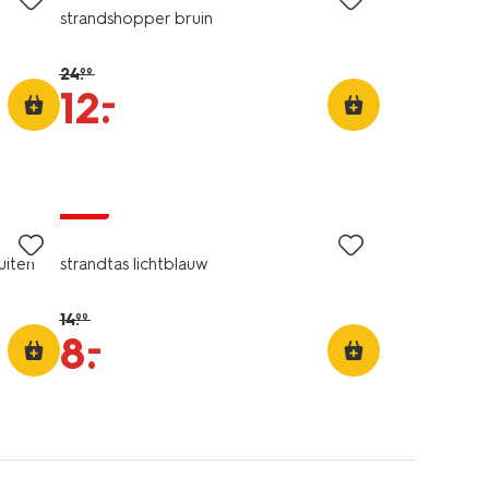
strandshopper bruin
24
.
99
–
12
.
sale
uiten
strandtas lichtblauw
14
.
99
–
8
.