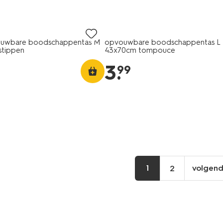
ouwbare boodschappentas M
opvouwbare boodschappentas L
stippen
43x70cm tompouce
3
.
99
1
volgen
2
vo
pa