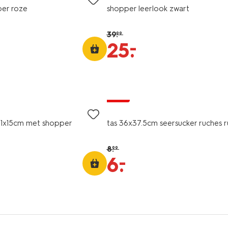
per roze
shopper leerlook zwart
39
.
99
–
25
.
sale
e 11x15cm met shopper
tas 36x37.5cm seersucker ruches r
8
.
99
–
6
.