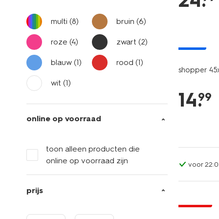
24
.
multi
(8)
bruin
(6)
roze
(4)
zwart
(2)
nieuw
blauw
(1)
rood
(1)
shopper 45
wit
(1)
14
.
99
online op voorraad
toon alleen producten die
online op voorraad zijn
voor 22:0
prijs
korting