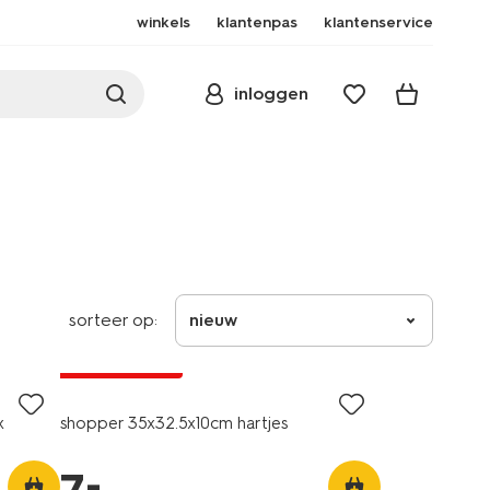
winkels
klantenpas
klantenservice
inloggen
sorteer op:
nieuw
nieuw
laag geprijsd
x
shopper 35x32.5x10cm hartjes
–