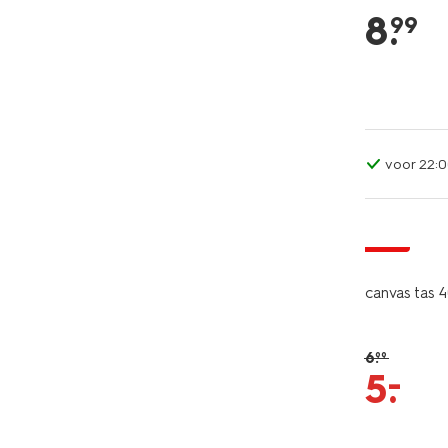
8
.
99
voor 22:0
sale
canvas tas 
6
.
99
–
5
.