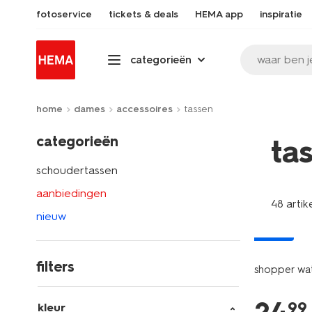
fotoservice
tickets & deals
HEMA app
inspiratie
waar ben j
categorieën
home
dames
accessoires
tassen
categorieën
ta
schoudertassen
aanbiedingen
48 artik
nieuw
nieuw
filters
shopper wat
99
kleur