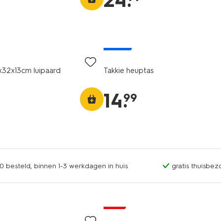
24
.
nieuw
x32x13cm luipaard
Takkie heuptas
14
.
99
0 besteld, binnen 1-3 werkdagen in huis
gratis thuisbez
sale