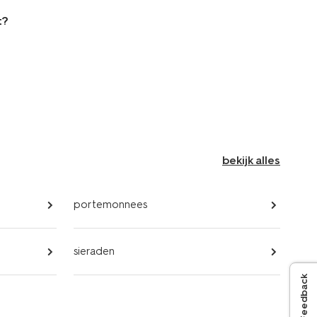
t?
bekijk alles
portemonnees
sieraden
Feedback