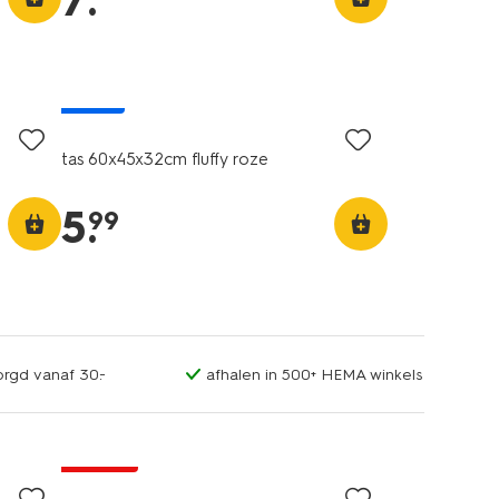
7
.
nieuw
tas 60x45x32cm fluffy roze
5
.
99
orgd vanaf 30.-
afhalen in 500+ HEMA winkels
korting