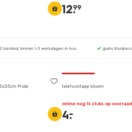
12
.
99
0 besteld, binnen 1-3 werkdagen in huis
gratis thuisbez
laag geprijsd
40x35cm Pride
telefoontasje bloem
online nog 14 stuks op voorraa
–
4
.