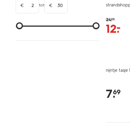
strandshop
tot
24
.
99
–
12
.
nijntje tasj
7
.
69