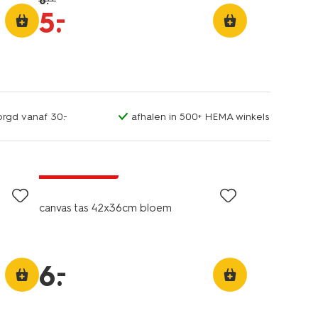
6
.
–
5
.
orgd vanaf 30.-
afhalen in 500+ HEMA winkels
laag geprijsd
canvas tas 42x36cm bloem
d
–
6
.