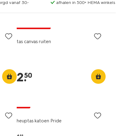
orgd vanaf 30.-
afhalen in 500+ HEMA winkels
laag geprijsd
tas canvas ruiten
2
.
50
sale
heuptas katoen Pride
99