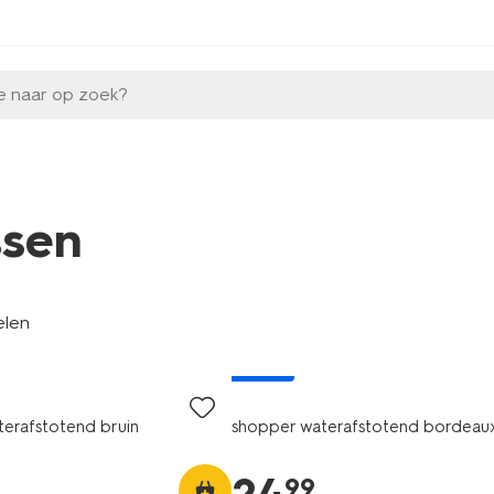
e naar op zoek?
ssen
elen
nieuw
erafstotend bruin
shopper waterafstotend bordeau
99