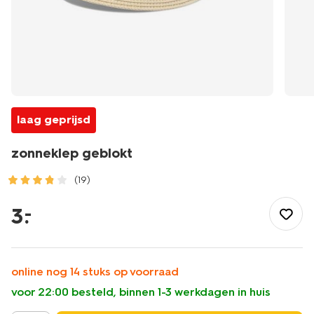
laag geprijsd
zonneklep geblokt
(19)
/dames/accessoires/zonneklep-
geblokt-
3
.
–
61180090.html
online nog 14 stuks op voorraad
voor 22:00 besteld, binnen 1-3 werkdagen in huis