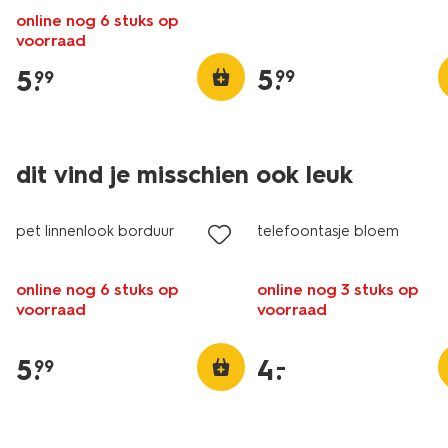
online nog 6 stuks op
voorraad
5
.
5
.
99
99
dit vind je misschien ook leuk
laag geprijsd
pet linnenlook borduur
telefoontasje bloem
online nog 6 stuks op
online nog 3 stuks op
voorraad
voorraad
5
.
4
.
–
99