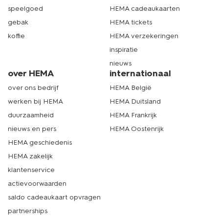
speelgoed
HEMA cadeaukaarten
gebak
HEMA tickets
koffie
HEMA verzekeringen
inspiratie
nieuws
over HEMA
internationaal
over ons bedrijf
HEMA België
werken bij HEMA
HEMA Duitsland
duurzaamheid
HEMA Frankrijk
nieuws en pers
HEMA Oostenrijk
HEMA geschiedenis
HEMA zakelijk
klantenservice
actievoorwaarden
saldo cadeaukaart opvragen
partnerships