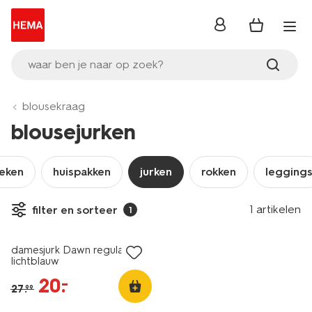
inloggen
waar ben je naar op zoek?
blousekraag
blousejurken
ieken
huispakken
jurken
rokken
legging
1 artikelen
filter en sorteer
1
sale
damesjurk Dawn regular fit
lichtblauw
20
.
–
27
.
99