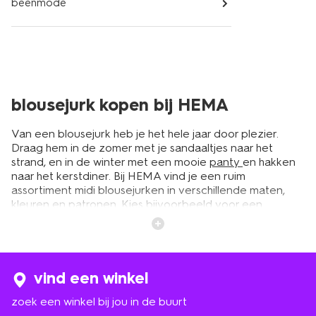
beenmode
blousejurk kopen bij HEMA
Van een blousejurk heb je het hele jaar door plezier.
Draag hem in de zomer met je sandaaltjes naar het
strand, en in de winter met een mooie
panty
en hakken
naar het kerstdiner. Bij HEMA vind je een ruim
assortiment midi blousejurken in verschillende maten,
kleuren en patronen. Kies bijvoorbeeld voor een
overhemdjurk met driekwart mouwen in een vrolijke
kleur. Je kunt hem nonchalant open dragen, maar je kunt
ook een ceintuur toevoegen waarmee je je taille
accentueert. Of kies voor een blousejurk met lange
mouwen en een leuk patroon. Wat dacht je van een
vind een winkel
mooie bloemenprint of een botanische print? Lekker
zoek een winkel bij jou in de buurt
zomers! Je kunt ook kiezen voor overhemdjurken voor