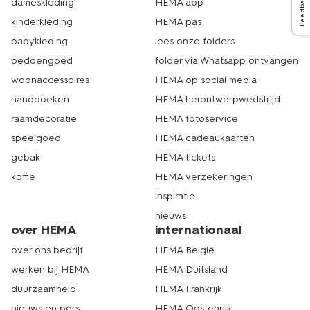
Feedback
dameskleding
HEMA app
kinderkleding
HEMA pas
babykleding
lees onze folders
beddengoed
folder via Whatsapp ontvangen
woonaccessoires
HEMA op social media
handdoeken
HEMA herontwerpwedstrijd
raamdecoratie
HEMA fotoservice
speelgoed
HEMA cadeaukaarten
gebak
HEMA tickets
koffie
HEMA verzekeringen
inspiratie
nieuws
over HEMA
internationaal
over ons bedrijf
HEMA België
werken bij HEMA
HEMA Duitsland
duurzaamheid
HEMA Frankrijk
nieuws en pers
HEMA Oostenrijk